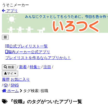
うそこメーカー
アプリ
公式プレイリスト一覧
脳内メーカー公式アプリ
プレイリストを作るならアプリから！
/
新着
/
特集✨
/
注目
/
検索
👤マイ
履歴
お気に入り
/
🎲
/
SNS
ホーム
タグ検索: 役職
『役職』のタグがついたアプリ一覧