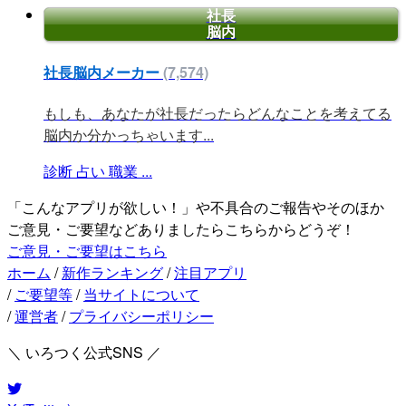
社長
脳内
社長脳内メーカー
(7,574)
もしも、あなたが社長だったらどんなことを考えてる
脳内か分かっちゃいます...
診断
占い
職業
...
「こんなアプリが欲しい！」や不具合のご報告やそのほか
ご意見・ご要望などありましたらこちらからどうぞ！
ご意見・ご要望はこちら
ホーム
/
新作ランキング
/
注目アプリ
/
ご要望等
/
当サイトについて
/
運営者
/
プライバシーポリシー
＼ いろつく公式SNS ／