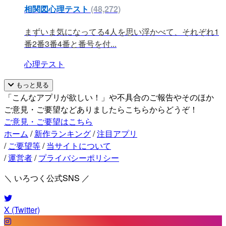
相関図心理テスト
(48,272)
まずいま気になってる4人を思い浮かべて、それぞれ1
番2番3番4番と番号を付...
心理テスト
もっと見る
「こんなアプリが欲しい！」や不具合のご報告やそのほか
ご意見・ご要望などありましたらこちらからどうぞ！
ご意見・ご要望はこちら
ホーム
/
新作ランキング
/
注目アプリ
/
ご要望等
/
当サイトについて
/
運営者
/
プライバシーポリシー
＼ いろつく公式SNS ／
X (Twitter)