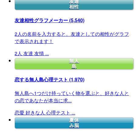
友達
相性
友達相性グラフメーカー
(5,540)
2人の名前を入力すると、友達としての相性がグラフ
で表示されます！
2人
友達
友情
...
無人
島
恋する無人島心理テスト
(1,970)
無人島へ1つだけ持っていく物を選ぶと、好きな人と
の恋であなたが本当に求...
恋愛
好きな人
心理テスト
...
夏休
み脳