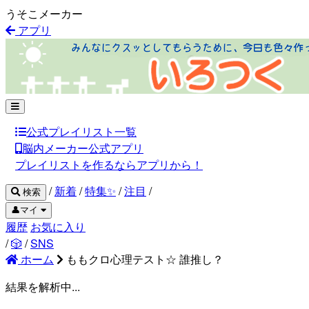
うそこメーカー
アプリ
公式プレイリスト一覧
脳内メーカー公式アプリ
プレイリストを作るならアプリから！
/
新着
/
特集✨
/
注目
/
検索
👤マイ
履歴
お気に入り
/
🎲
/
SNS
ホーム
ももクロ心理テスト☆ 誰推し？
結果を解析中...