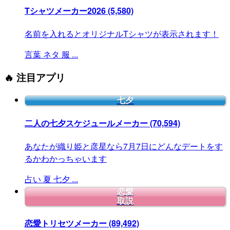
Tシャツメーカー2026
(5,580)
名前を入れるとオリジナルTシャツが表示されます！
言葉
ネタ
服
...
🔥 注目アプリ
七夕
二人の七夕スケジュールメーカー
(70,594)
あなたが織り姫と彦星なら7月7日にどんなデートをす
るかわかっちゃいます
占い
夏
七夕
...
恋愛
取説
恋愛トリセツメーカー
(89,492)