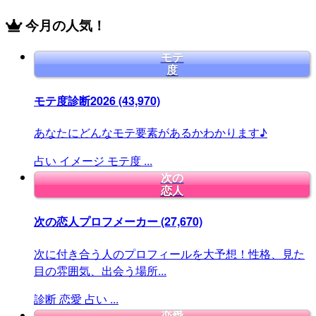
今月の人気！
モテ
度
モテ度診断2026
(43,970)
あなたにどんなモテ要素があるかわかります♪
占い
イメージ
モテ度
...
次の
恋人
次の恋人プロフメーカー
(27,670)
次に付き合う人のプロフィールを大予想！性格、見た
目の雰囲気、出会う場所...
診断
恋愛
占い
...