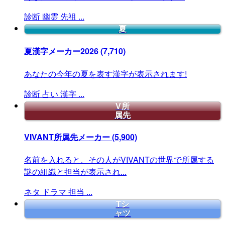
診断
幽霊
先祖
...
夏
夏漢字メーカー2026
(7,710)
あなたの今年の夏を表す漢字が表示されます!
診断
占い
漢字
...
V所
属先
VIVANT所属先メーカー
(5,900)
名前を入れると、その人がVIVANTの世界で所属する
謎の組織と担当が表示され...
ネタ
ドラマ
担当
...
Tシ
ャツ