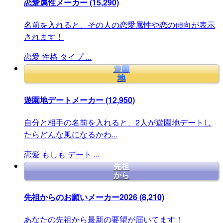
恋愛属性メーカー
(15,290)
名前を入れると、その人の恋愛属性や恋の傾向が表示
されます！
恋愛
性格
タイプ
...
遊園
地
遊園地デートメーカー
(12,950)
自分と相手の名前を入れると、2人が遊園地デートし
たらどんな風になるかわ...
恋愛
もしも
デート
...
先祖
から
先祖からのお願いメーカー2026
(8,210)
あなたの先祖から最新の要望が届いてます！