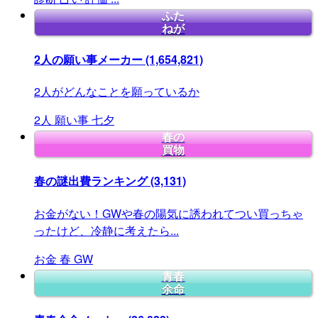
ふた
ねが
2人の願い事メーカー
(1,654,821)
2人がどんなことを願っているか
2人
願い事
七夕
春の
買物
春の謎出費ランキング
(3,131)
お金がない！GWや春の陽気に誘われてつい買っちゃ
ったけど、冷静に考えたら...
お金
春
GW
青春
余命