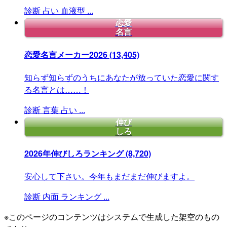
診断
占い
血液型
...
恋愛
名言
恋愛名言メーカー2026
(13,405)
知らず知らずのうちにあなたが放っていた恋愛に関す
る名言とは……！
診断
言葉
占い
...
伸び
しろ
2026年伸びしろランキング
(8,720)
安心して下さい。今年もまだまだ伸びますよ。
診断
内面
ランキング
...
※このページのコンテンツはシステムで生成した架空のもの