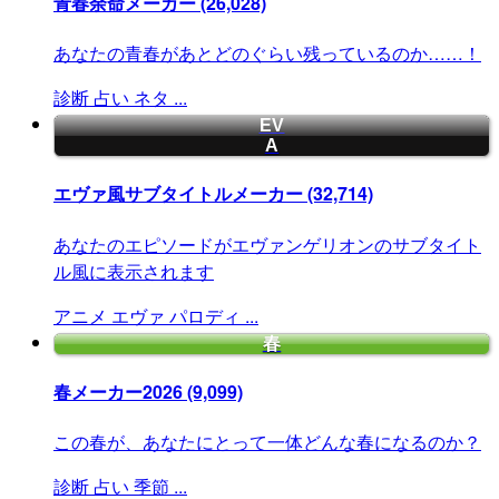
青春余命メーカー
(26,028)
あなたの青春があとどのぐらい残っているのか……！
診断
占い
ネタ
...
EV
A
エヴァ風サブタイトルメーカー
(32,714)
あなたのエピソードがエヴァンゲリオンのサブタイト
ル風に表示されます
アニメ
エヴァ
パロディ
...
春
春メーカー2026
(9,099)
この春が、あなたにとって一体どんな春になるのか？
診断
占い
季節
...