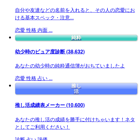
自分や友達などの名前を入れると、その人の恋愛にお
ける基本スペック・注意...
恋愛
性格
内面
...
純粋
幼少時のピュア度診断
(38,632)
あなたの幼少時の純粋通信簿がおちていましたよ
恋愛
性格
占い
...
推し
活
推し活成績表メーカー
(10,600)
あなたの推し活の成績を勝手に付けちゃいます！ネタ
としてご利用ください！
診断
占い
評価
...