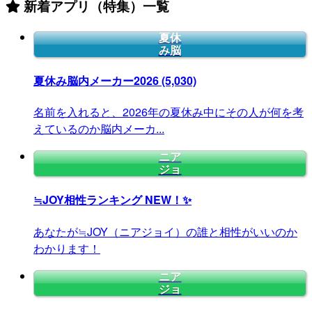
新着アプリ（特集）一覧
夏休
み脳
夏休み脳内メーカー2026
(5,030)
名前を入れると、2026年の夏休み中にその人が何を考
えているのか脳内メーカ...
ニア
ジョ
≒JOY相性ランキング
NEW！✨
あなたが≒JOY（ニアジョイ）の誰と相性がいいのか
わかります！
ニア
ジョ