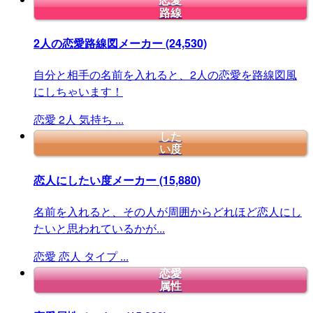
恋愛
路線
2人の恋愛路線図メーカー
(24,530)
自分と相手の名前を入れると、2人の恋愛を路線図風
にしちゃいます！
恋愛
2人
気持ち
...
した
い度
恋人にしたい度メーカー
(15,880)
名前を入れると、その人が周囲からどれほど恋人にし
たいと思われているかが...
恋愛
恋人
タイプ
...
恋愛
属性