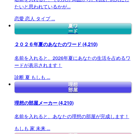
たいと思われているかが...
恋愛
恋人
タイプ
...
夏ワ
ード
２０２６年夏のあなたのワード
(4,210)
名前を入れると、2026年夏にあなたの生活を占めるワ
ードが表示されます！
診断
夏
もしも
...
理想
部屋
理想の部屋メーカー
(4,210)
名前を入れると、あなたの理想の部屋が完成します！
もしも
家
未来
...