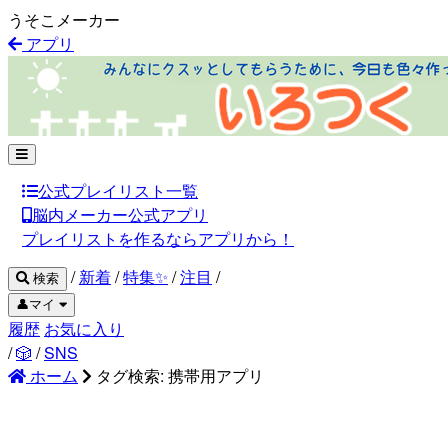
うそこメーカー
アプリ
公式プレイリスト一覧
脳内メーカー公式アプリ
プレイリストを作るならアプリから！
/
新着
/
特集✨
/
注目
/
検索
👤マイ
履歴
お気に入り
/
🎲
/
SNS
ホーム
タグ検索: 携帯用アプリ