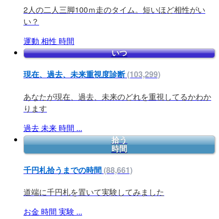
2人の二人三脚100ｍ走のタイム。短いほど相性がい
い？
運動
相性
時間
いつ
現在、過去、未来重視度診断
(103,299)
あなたが現在、過去、未来のどれを重視してるかわか
ります
過去
未来
時間
...
拾う
時間
千円札拾うまでの時間
(88,661)
道端に千円札を置いて実験してみました
お金
時間
実験
...