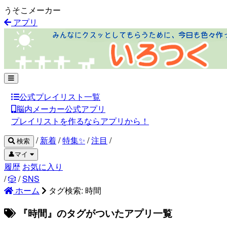
うそこメーカー
アプリ
公式プレイリスト一覧
脳内メーカー公式アプリ
プレイリストを作るならアプリから！
/
新着
/
特集✨
/
注目
/
検索
👤マイ
履歴
お気に入り
/
🎲
/
SNS
ホーム
タグ検索: 時間
『時間』のタグがついたアプリ一覧