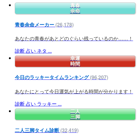
青春
余命
青春余命メーカー
(26,178)
あなたの青春があとどのぐらい残っているのか……！
診断
占い
ネタ
...
幸運
時間
今日のラッキータイムランキング
(96,207)
あなたにとって今日運気が上がる時間が分かります！
診断
占い
ラッキー
...
二人
三脚
二人三脚タイム診断
(32,419)