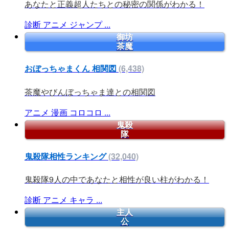
あなたと正義超人たちとの秘密の関係がわかる！
診断
アニメ
ジャンプ
...
御坊
茶魔
おぼっちゃまくん 相関図
(6,438)
茶魔やびんぼっちゃま達との相関図
アニメ
漫画
コロコロ
...
鬼殺
隊
鬼殺隊相性ランキング
(32,040)
鬼殺隊9人の中であなたと相性が良い柱がわかる！
診断
アニメ
キャラ
...
主人
公