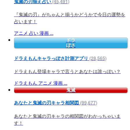
鬼滅の刃揃え占い
(45,491)
『鬼滅の刃』がちゃんと揃うかどうかで今日の運勢を
占います！
アニメ
占い
漫画
...
ドラ
ぽさ
ドラえもんキャラっぽさ計測アプリ
(28,565)
ドラえもん登場キャラで言うとあなたは誰っぽい？
ドラえもん
アニメ
漫画
...
鬼滅
あなたと鬼滅の刃キャラ相関図
(99,677)
あなたと鬼滅の刃キャラの相関図がわかっちゃいま
す！