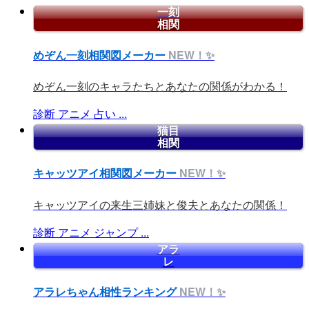
一刻
相関
めぞん一刻相関図メーカー
NEW！✨
めぞん一刻のキャラたちとあなたの関係がわかる！
診断
アニメ
占い
...
猫目
相関
キャッツアイ相関図メーカー
NEW！✨
キャッツアイの来生三姉妹と俊夫とあなたの関係！
診断
アニメ
ジャンプ
...
アラ
レ
アラレちゃん相性ランキング
NEW！✨