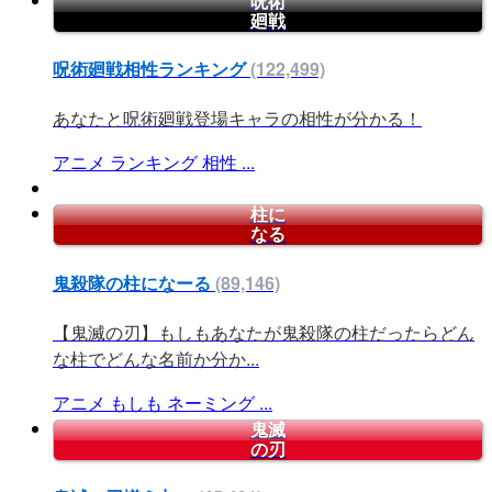
呪術
廻戦
呪術廻戦相性ランキング
(122,499)
あなたと呪術廻戦登場キャラの相性が分かる！
アニメ
ランキング
相性
...
柱に
なる
鬼殺隊の柱になーる
(89,146)
【鬼滅の刃】もしもあなたが鬼殺隊の柱だったらどん
な柱でどんな名前か分か...
アニメ
もしも
ネーミング
...
鬼滅
の刃