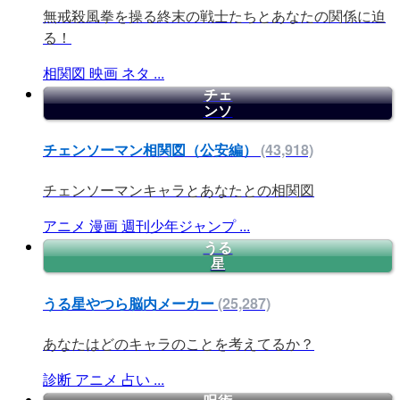
無戒殺風拳を操る終末の戦士たちとあなたの関係に迫
る！
相関図
映画
ネタ
...
チェ
ンソ
チェンソーマン相関図（公安編）
(43,918)
チェンソーマンキャラとあなたとの相関図
アニメ
漫画
週刊少年ジャンプ
...
うる
星
うる星やつら脳内メーカー
(25,287)
あなたはどのキャラのことを考えてるか？
診断
アニメ
占い
...