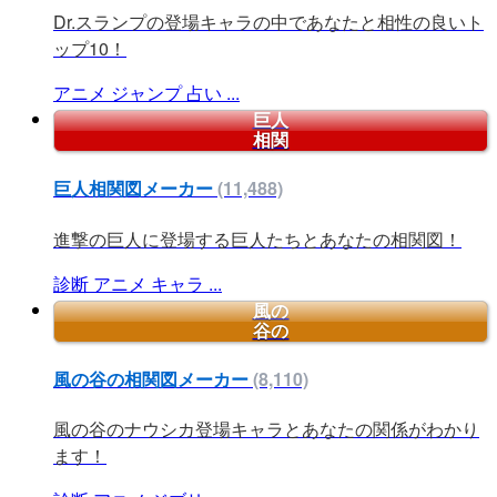
Dr.スランプの登場キャラの中であなたと相性の良いト
ップ10！
アニメ
ジャンプ
占い
...
巨人
相関
巨人相関図メーカー
(11,488)
進撃の巨人に登場する巨人たちとあなたの相関図！
診断
アニメ
キャラ
...
風の
谷の
風の谷の相関図メーカー
(8,110)
風の谷のナウシカ登場キャラとあなたの関係がわかり
ます！