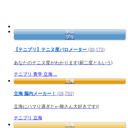
テニ
プリ
【テニプリ】テニヌ度パロメーター
(30,173)
あなたのテニヌ度がわかります(厨二度ともいう)
テニプリ
青学
立海
...
立海
立海 脳内メーカー！
(28,702)
立海にハマり過ぎた←柳さん大好きです((
テニプリ
立海
立海