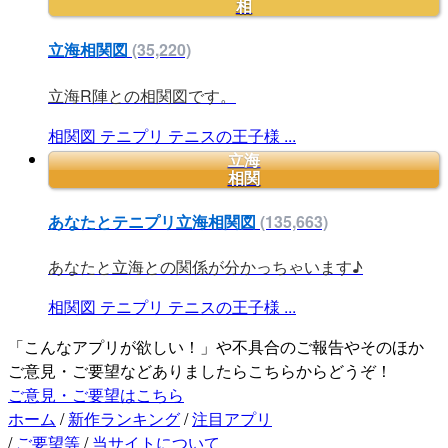
相
立海相関図
(35,220)
立海R陣との相関図です。
相関図
テニプリ
テニスの王子様
...
立海
相関
あなたとテニプリ立海相関図
(135,663)
あなたと立海との関係が分かっちゃいます♪
相関図
テニプリ
テニスの王子様
...
「こんなアプリが欲しい！」や不具合のご報告やそのほか
ご意見・ご要望などありましたらこちらからどうぞ！
ご意見・ご要望はこちら
ホーム
/
新作ランキング
/
注目アプリ
/
ご要望等
/
当サイトについて