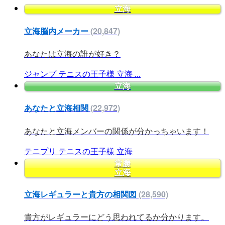
立海
立海脳内メーカー
(20,847)
あなたは立海の誰が好き？
ジャンプ
テニスの王子様
立海
...
立海
あなたと立海相関
(22,972)
あなたと立海メンバーの関係が分かっちゃいます！
テニプリ
テニスの王子様
立海
常勝
立海
立海レギュラーと貴方の相関図
(28,590)
貴方がレギュラーにどう思われてるか分かります。