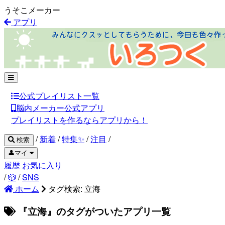
うそこメーカー
アプリ
公式プレイリスト一覧
脳内メーカー公式アプリ
プレイリストを作るならアプリから！
/
新着
/
特集✨
/
注目
/
検索
👤マイ
履歴
お気に入り
/
🎲
/
SNS
ホーム
タグ検索: 立海
『立海』のタグがついたアプリ一覧