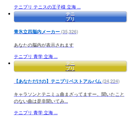
テニプリ
テニスの王子様
立海
...
テニ
プリ
青氷立四脳内メーカー
(35,326)
あなたの脳内が表示されます
テニプリ
青学
立海
...
テニ
プリ
【あなただけの】テニプリベストアルバム
(24,224)
キャラソンとテニミュ曲まざってますー。聞いたこと
のない曲は是非聞いてみ...
テニプリ
青学
立海
...