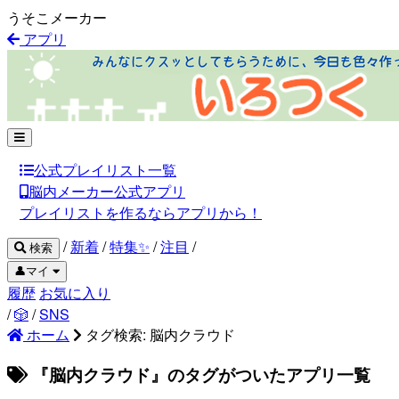
うそこメーカー
アプリ
公式プレイリスト一覧
脳内メーカー公式アプリ
プレイリストを作るならアプリから！
/
新着
/
特集✨
/
注目
/
検索
👤マイ
履歴
お気に入り
/
🎲
/
SNS
ホーム
タグ検索: 脳内クラウド
『脳内クラウド』のタグがついたアプリ一覧