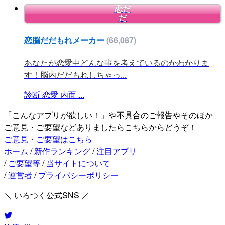
恋だ
だ
恋脳だだもれメーカー
(66,087)
あなたが恋愛中どんな事を考えているのかわかりま
す！脳内だだもれしちゃっ...
診断
恋愛
内面
...
「こんなアプリが欲しい！」や不具合のご報告やそのほか
ご意見・ご要望などありましたらこちらからどうぞ！
ご意見・ご要望はこちら
ホーム
/
新作ランキング
/
注目アプリ
/
ご要望等
/
当サイトについて
/
運営者
/
プライバシーポリシー
＼ いろつく公式SNS ／