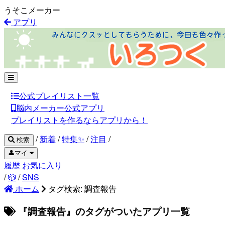
うそこメーカー
アプリ
公式プレイリスト一覧
脳内メーカー公式アプリ
プレイリストを作るならアプリから！
/
新着
/
特集✨
/
注目
/
検索
👤マイ
履歴
お気に入り
/
🎲
/
SNS
ホーム
タグ検索: 調査報告
『調査報告』のタグがついたアプリ一覧