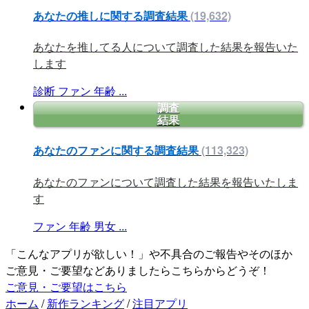
あなたの推しに関する調査結果
(19,632)
あなたを推してる人について調査した結果を報告いた
します
診断
ファン
年齢
...
調査
結果
あなたのファンに関する調査結果
(113,323)
あなたのファンについて調査した結果を報告いたしま
す
ファン
年齢
男女
...
「こんなアプリが欲しい！」や不具合のご報告やそのほか
ご意見・ご要望などありましたらこちらからどうぞ！
ご意見・ご要望はこちら
ホーム
/
新作ランキング
/
注目アプリ