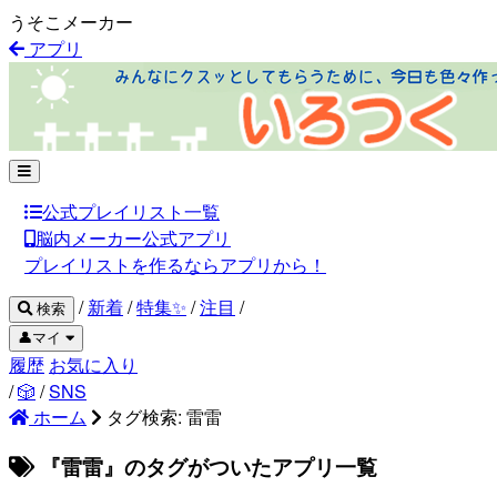
うそこメーカー
アプリ
公式プレイリスト一覧
脳内メーカー公式アプリ
プレイリストを作るならアプリから！
/
新着
/
特集✨
/
注目
/
検索
👤マイ
履歴
お気に入り
/
🎲
/
SNS
ホーム
タグ検索: 雷雷
『雷雷』のタグがついたアプリ一覧