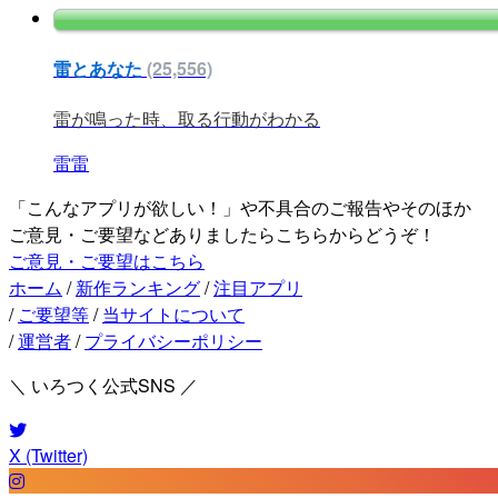
雷とあなた
(25,556)
雷が鳴った時、取る行動がわかる
雷雷
「こんなアプリが欲しい！」や不具合のご報告やそのほか
ご意見・ご要望などありましたらこちらからどうぞ！
ご意見・ご要望はこちら
ホーム
/
新作ランキング
/
注目アプリ
/
ご要望等
/
当サイトについて
/
運営者
/
プライバシーポリシー
＼ いろつく公式SNS ／
X (Twitter)