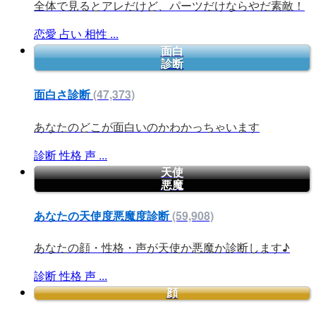
全体で見るとアレだけど、パーツだけならやだ素敵！
恋愛
占い
相性
...
面白
診断
面白さ診断
(47,373)
あなたのどこが面白いのかわかっちゃいます
診断
性格
声
...
天使
悪魔
あなたの天使度悪魔度診断
(59,908)
あなたの顔・性格・声が天使か悪魔か診断します♪
診断
性格
声
...
顔