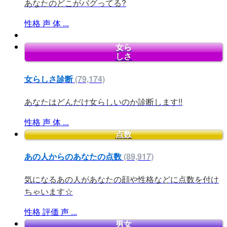
あなたのどこがバグってる?
性格
声
体
...
女ら
しさ
女らしさ診断
(79,174)
あなたはどんだけ女らしいのか診断します!!
性格
声
体
...
点数
あの人からのあなたの点数
(89,917)
気になるあの人があなたの顔や性格などに点数を付け
ちゃいます☆
性格
評価
声
...
男女