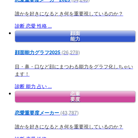
誰かを好きになるとき何を重要視しているのか？
診断
恋愛
性格
...
顔面
能力
顔面能力グラフ2025
(26,278)
目・鼻・口など顔にまつわる能力をグラフ化しちゃい
ます！
診断
能力
占い
...
恋重
要度
恋愛重要度メーカー
(43,787)
誰かを好きになるとき何を重要視しているのか？