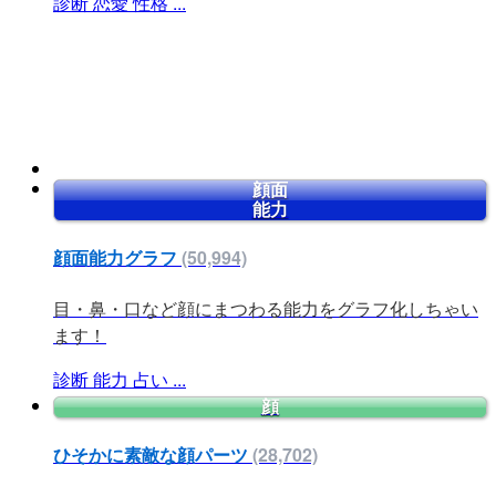
診断
恋愛
性格
...
顔面
能力
顔面能力グラフ
(50,994)
目・鼻・口など顔にまつわる能力をグラフ化しちゃい
ます！
診断
能力
占い
...
顔
ひそかに素敵な顔パーツ
(28,702)