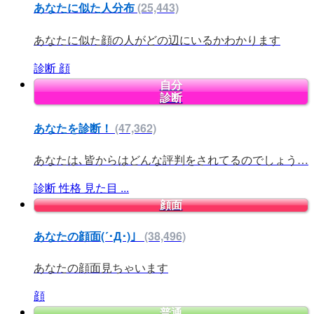
あなたに似た人分布
(25,443)
あなたに似た顔の人がどの辺にいるかわかります
診断
顔
自分
診断
あなたを診断！
(47,362)
あなたは､皆からはどんな評判をされてるのでしょう…
診断
性格
見た目
...
顔面
あなたの顔面(´･Д･)」
(38,496)
あなたの顔面見ちゃいます
顔
普通