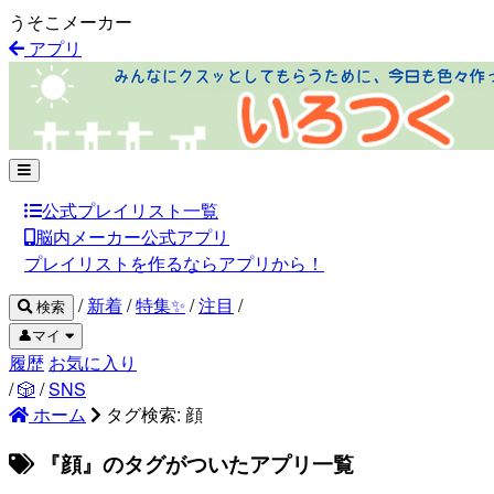
うそこメーカー
アプリ
公式プレイリスト一覧
脳内メーカー公式アプリ
プレイリストを作るならアプリから！
/
新着
/
特集✨
/
注目
/
検索
👤マイ
履歴
お気に入り
/
🎲
/
SNS
ホーム
タグ検索: 顔
『顔』のタグがついたアプリ一覧