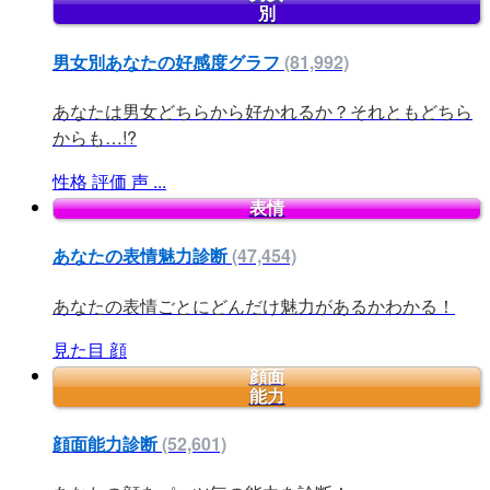
別
男女別あなたの好感度グラフ
(81,992)
あなたは男女どちらから好かれるか？それともどちら
からも…!?
性格
評価
声
...
表情
あなたの表情魅力診断
(47,454)
あなたの表情ごとにどんだけ魅力があるかわかる！
見た目
顔
顔面
能力
顔面能力診断
(52,601)