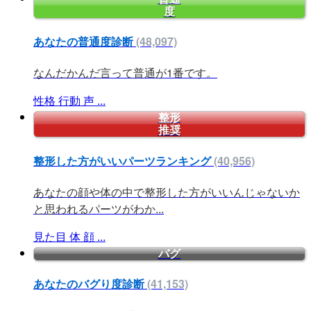
度
あなたの普通度診断
(48,097)
なんだかんだ言って普通が1番です。
性格
行動
声
...
整形
推奨
整形した方がいいパーツランキング
(40,956)
あなたの顔や体の中で整形した方がいいんじゃないか
と思われるパーツがわか...
見た目
体
顔
...
バグ
あなたのバグり度診断
(41,153)