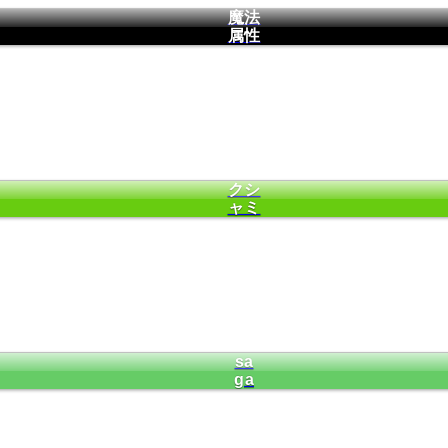
魔法
属性
クシ
ャミ
sa
ga