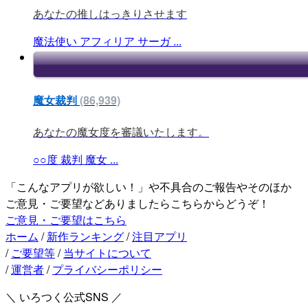
あなたの推しはっきりさせます
魔法使い
アフィリア
サーガ
...
魔女裁判
(86,939)
あなたの魔女度を審議いたします。
○○度
裁判
魔女
...
「こんなアプリが欲しい！」や不具合のご報告やそのほか
ご意見・ご要望などありましたらこちらからどうぞ！
ご意見・ご要望はこちら
ホーム
/
新作ランキング
/
注目アプリ
/
ご要望等
/
当サイトについて
/
運営者
/
プライバシーポリシー
＼ いろつく公式SNS ／