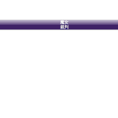
魔女
裁判