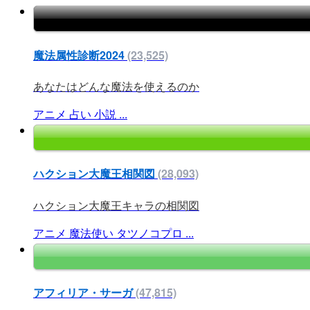
魔法属性診断2024
(23,525)
あなたはどんな魔法を使えるのか
アニメ
占い
小説
...
ハクション大魔王相関図
(28,093)
ハクション大魔王キャラの相関図
アニメ
魔法使い
タツノコプロ
...
アフィリア・サーガ
(47,815)