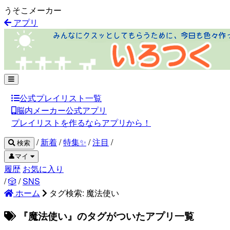
うそこメーカー
アプリ
公式プレイリスト一覧
脳内メーカー公式アプリ
プレイリストを作るならアプリから！
/
新着
/
特集✨
/
注目
/
検索
👤マイ
履歴
お気に入り
/
🎲
/
SNS
ホーム
タグ検索: 魔法使い
『魔法使い』のタグがついたアプリ一覧