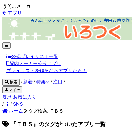
うそこメーカー
アプリ
公式プレイリスト一覧
脳内メーカー公式アプリ
プレイリストを作るならアプリから！
/
新着
/
特集✨
/
注目
/
検索
👤マイ
履歴
お気に入り
/
🎲
/
SNS
ホーム
タグ検索: ＴＢＳ
『ＴＢＳ』のタグがついたアプリ一覧