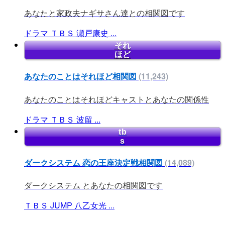
あなたと家政夫ナギサさん達との相関図です
ドラマ
ＴＢＳ
瀬戸康史
...
それ
ほど
あなたのことはそれほど相関図
(11,243)
あなたのことはそれほどキャストとあなたの関係性
ドラマ
ＴＢＳ
波留
...
tb
s
ダークシステム 恋の王座決定戦相関図
(14,089)
ダークシステム とあなたの相関図です
ＴＢＳ
JUMP
八乙女光
...