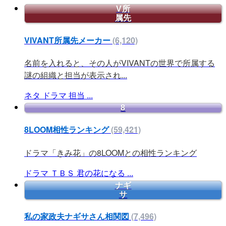
V所
属先
VIVANT所属先メーカー
(6,120)
名前を入れると、その人がVIVANTの世界で所属する
謎の組織と担当が表示され...
ネタ
ドラマ
担当
...
8
8LOOM相性ランキング
(59,421)
ドラマ「きみ花」の8LOOMとの相性ランキング
ドラマ
ＴＢＳ
君の花になる
...
ナギ
サ
私の家政夫ナギサさん相関図
(7,496)