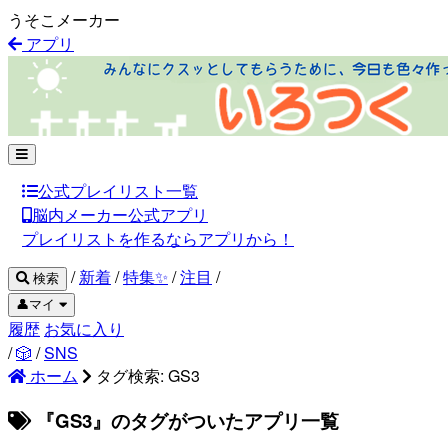
うそこメーカー
アプリ
公式プレイリスト一覧
脳内メーカー公式アプリ
プレイリストを作るならアプリから！
/
新着
/
特集✨
/
注目
/
検索
👤マイ
履歴
お気に入り
/
🎲
/
SNS
ホーム
タグ検索: GS3
『GS3』のタグがついたアプリ一覧