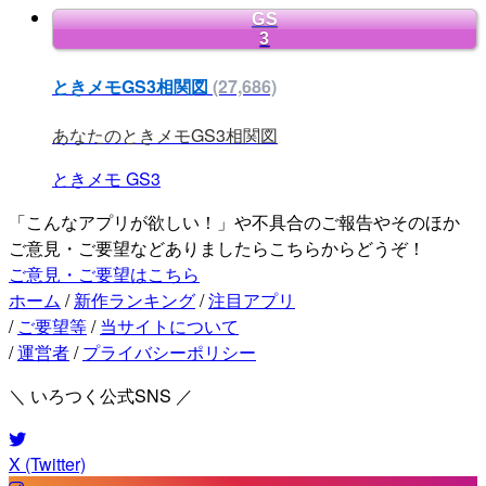
GS
3
ときメモGS3相関図
(27,686)
あなたのときメモGS3相関図
ときメモ
GS3
「こんなアプリが欲しい！」や不具合のご報告やそのほか
ご意見・ご要望などありましたらこちらからどうぞ！
ご意見・ご要望はこちら
ホーム
/
新作ランキング
/
注目アプリ
/
ご要望等
/
当サイトについて
/
運営者
/
プライバシーポリシー
＼ いろつく公式SNS ／
X (Twitter)