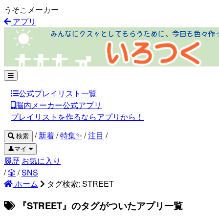
うそこメーカー
アプリ
公式プレイリスト一覧
脳内メーカー公式アプリ
プレイリストを作るならアプリから！
/
新着
/
特集✨
/
注目
/
検索
👤マイ
履歴
お気に入り
/
🎲
/
SNS
ホーム
タグ検索: STREET
『STREET』のタグがついたアプリ一覧