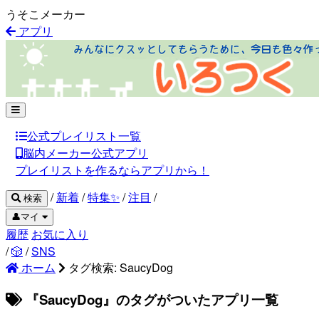
うそこメーカー
アプリ
公式プレイリスト一覧
脳内メーカー公式アプリ
プレイリストを作るならアプリから！
/
新着
/
特集✨
/
注目
/
検索
👤マイ
履歴
お気に入り
/
🎲
/
SNS
ホーム
タグ検索: SaucyDog
『SaucyDog』のタグがついたアプリ一覧