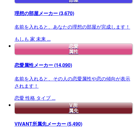
部屋
理想の部屋メーカー
(3,670)
名前を入れると、あなたの理想の部屋が完成します！
もしも
家
未来
...
恋愛
属性
恋愛属性メーカー
(14,090)
名前を入れると、その人の恋愛属性や恋の傾向が表示
されます！
恋愛
性格
タイプ
...
V所
属先
VIVANT所属先メーカー
(5,490)