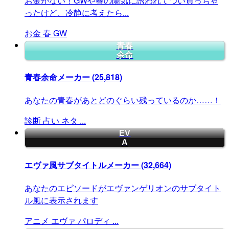
お金がない！GWや春の陽気に誘われてつい買っちゃ
ったけど、冷静に考えたら...
お金
春
GW
青春
余命
青春余命メーカー
(25,818)
あなたの青春があとどのぐらい残っているのか……！
診断
占い
ネタ
...
EV
A
エヴァ風サブタイトルメーカー
(32,664)
あなたのエピソードがエヴァンゲリオンのサブタイト
ル風に表示されます
アニメ
エヴァ
パロディ
...