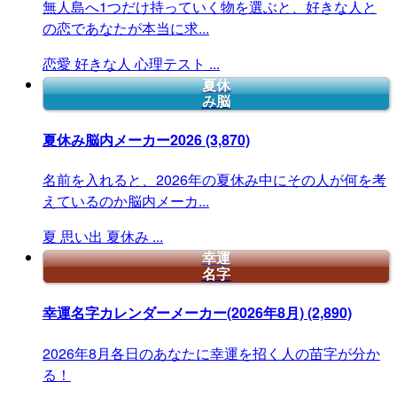
無人島へ1つだけ持っていく物を選ぶと、好きな人と
の恋であなたが本当に求...
恋愛
好きな人
心理テスト
...
夏休
み脳
夏休み脳内メーカー2026
(3,870)
名前を入れると、2026年の夏休み中にその人が何を考
えているのか脳内メーカ...
夏
思い出
夏休み
...
幸運
名字
幸運名字カレンダーメーカー(2026年8月)
(2,890)
2026年8月各日のあなたに幸運を招く人の苗字が分か
る！