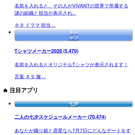
名前を入れると、その人がVIVANTの世界で所属する
謎の組織と担当が表示され...
ネタ
ドラマ
担当
...
Tシ
ャツ
Tシャツメーカー2026
(5,470)
名前を入れるとオリジナルTシャツが表示されます！
言葉
ネタ
服
...
🔥 注目アプリ
七夕
二人の七夕スケジュールメーカー
(70,474)
あなたが織り姫と彦星なら7月7日にどんなデートをす