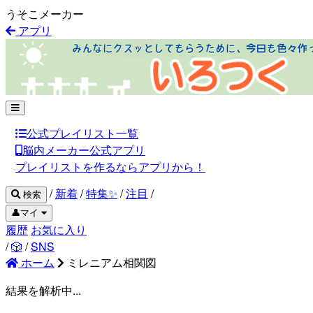
うそこメーカー
アプリ
公式プレイリスト一覧
脳内メーカー公式アプリ
プレイリストを作るならアプリから！
/
新着
/
特集✨
/
注目
/
検索
👤マイ
履歴
お気に入り
/
🎲
/
SNS
ホーム
ミレニアム相関図
結果を解析中...