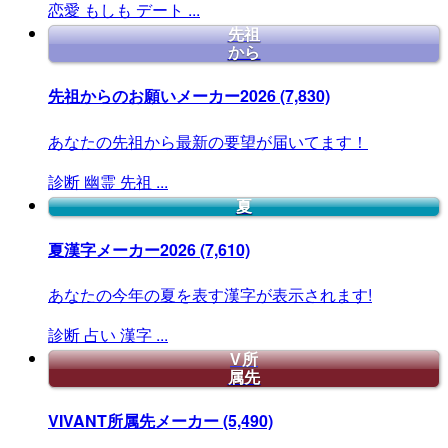
恋愛
もしも
デート
...
先祖
から
先祖からのお願いメーカー2026
(7,830)
あなたの先祖から最新の要望が届いてます！
診断
幽霊
先祖
...
夏
夏漢字メーカー2026
(7,610)
あなたの今年の夏を表す漢字が表示されます!
診断
占い
漢字
...
V所
属先
VIVANT所属先メーカー
(5,490)