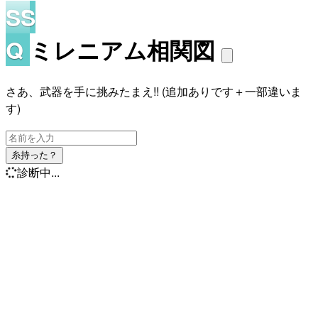
SS
Q
ミレニアム相関図
さあ、武器を手に挑みたまえ!! (追加ありです＋一部違いま
す)
糸持った？
診断中...