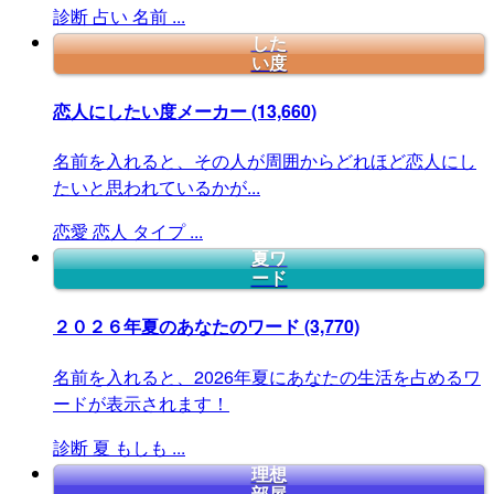
診断
占い
名前
...
した
い度
恋人にしたい度メーカー
(13,660)
名前を入れると、その人が周囲からどれほど恋人にし
たいと思われているかが...
恋愛
恋人
タイプ
...
夏ワ
ード
２０２６年夏のあなたのワード
(3,770)
名前を入れると、2026年夏にあなたの生活を占めるワ
ードが表示されます！
診断
夏
もしも
...
理想