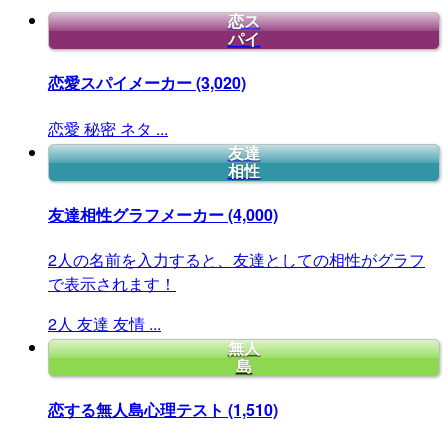
恋ス
パイ
恋愛スパイメーカー
(3,020)
恋愛
秘密
ネタ
...
友達
相性
友達相性グラフメーカー
(4,000)
2人の名前を入力すると、友達としての相性がグラフ
で表示されます！
2人
友達
友情
...
無人
島
恋する無人島心理テスト
(1,510)