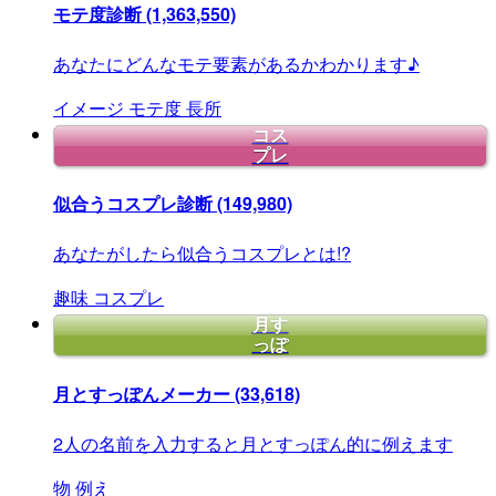
モテ度診断
(1,363,550)
あなたにどんなモテ要素があるかわかります♪
イメージ
モテ度
長所
コス
プレ
似合うコスプレ診断
(149,980)
あなたがしたら似合うコスプレとは!?
趣味
コスプレ
月す
っぽ
月とすっぽんメーカー
(33,618)
2人の名前を入力すると月とすっぽん的に例えます
物
例え