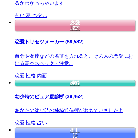
るかわかっちゃいます
占い
夏
七夕
...
恋愛
取説
恋愛トリセツメーカー
(88,582)
自分や友達などの名前を入れると、その人の恋愛にお
ける基本スペック・注意...
恋愛
性格
内面
...
純粋
幼少時のピュア度診断
(38,462)
あなたの幼少時の純粋通信簿がおちていましたよ
恋愛
性格
占い
...
推し
活