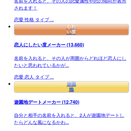
名前を入れると、その人の恋愛属性や恋の傾向が表示
されます！
恋愛
性格
タイプ
...
した
い度
恋人にしたい度メーカー
(13,660)
名前を入れると、その人が周囲からどれほど恋人にし
たいと思われているかが...
恋愛
恋人
タイプ
...
遊園
地
遊園地デートメーカー
(12,740)
自分と相手の名前を入れると、2人が遊園地デートし
たらどんな風になるかわ...