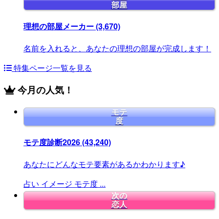
部屋
理想の部屋メーカー
(3,670)
名前を入れると、あなたの理想の部屋が完成します！
特集ページ一覧を見る
今月の人気！
モテ
度
モテ度診断2026
(43,240)
あなたにどんなモテ要素があるかわかります♪
占い
イメージ
モテ度
...
次の
恋人