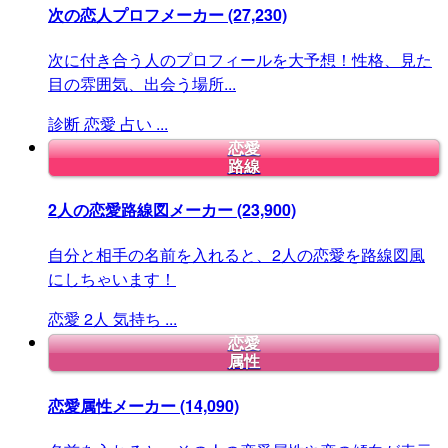
次の恋人プロフメーカー
(27,230)
次に付き合う人のプロフィールを大予想！性格、見た
目の雰囲気、出会う場所...
診断
恋愛
占い
...
恋愛
路線
2人の恋愛路線図メーカー
(23,900)
自分と相手の名前を入れると、2人の恋愛を路線図風
にしちゃいます！
恋愛
2人
気持ち
...
恋愛
属性
恋愛属性メーカー
(14,090)