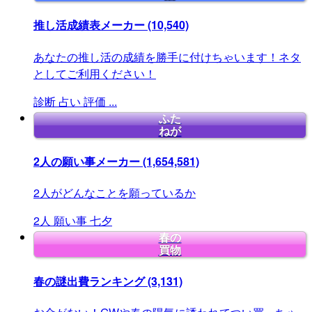
推し活成績表メーカー
(10,540)
あなたの推し活の成績を勝手に付けちゃいます！ネタ
としてご利用ください！
診断
占い
評価
...
ふた
ねが
2人の願い事メーカー
(1,654,581)
2人がどんなことを願っているか
2人
願い事
七夕
春の
買物
春の謎出費ランキング
(3,131)