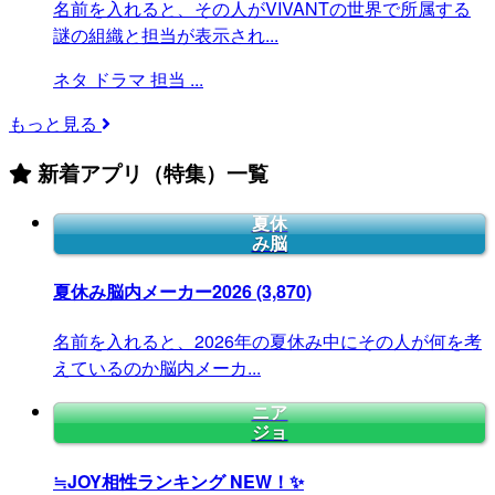
名前を入れると、その人がVIVANTの世界で所属する
謎の組織と担当が表示され...
ネタ
ドラマ
担当
...
もっと見る
新着アプリ（特集）一覧
夏休
み脳
夏休み脳内メーカー2026
(3,870)
名前を入れると、2026年の夏休み中にその人が何を考
えているのか脳内メーカ...
ニア
ジョ
≒JOY相性ランキング
NEW！✨