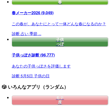
春
春メーカー2026
(9,049)
この春が、あなたにとって一体どんな春になるのか？
診断
占い
季節
...
子供
っぽ
子供っぽさ診断
(96,777)
あなたの子供っぽさを評価します
診断
5月5日
子供の日
🎲 いろんなアプリ（ランダム）
モテ
度