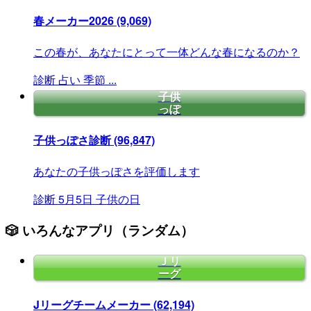
春メーカー2026
(9,069)
この春が、あなたにとって一体どんな春になるのか？
診断
占い
季節
...
子供
っぽ
子供っぽさ診断
(96,847)
あなたの子供っぽさを評価します
診断
5月5日
子供の日
🎲 いろんなアプリ（ランダム）
Ｊリ
ーグ
Jリーグチームメーカー
(62,194)