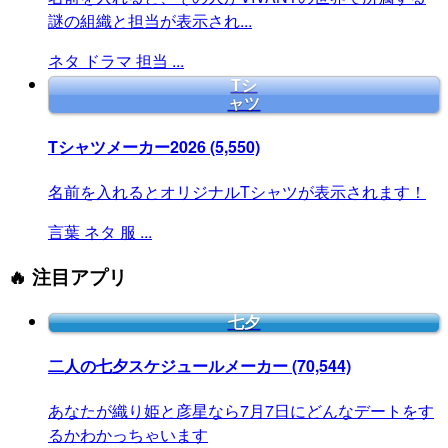
謎の組織と担当が表示され...
ネタ
ドラマ
担当
...
Tシ
ャツ
Tシャツメーカー2026
(5,550)
名前を入れるとオリジナルTシャツが表示されます！
言葉
ネタ
服
...
🔥 注目アプリ
七夕
二人の七夕スケジュールメーカー
(70,544)
あなたが織り姫と彦星なら7月7日にどんなデートをす
るかわかっちゃいます