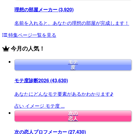
理想の部屋メーカー
(3,920)
名前を入れると、あなたの理想の部屋が完成します！
特集ページ一覧を見る
今月の人気！
モテ
度
モテ度診断2026
(43,630)
あなたにどんなモテ要素があるかわかります♪
占い
イメージ
モテ度
...
次の
恋人
次の恋人プロフメーカー
(27,430)