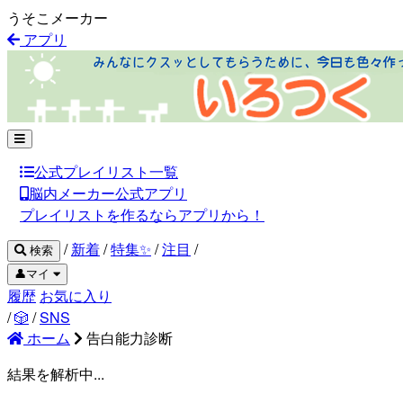
うそこメーカー
アプリ
公式プレイリスト一覧
脳内メーカー公式アプリ
プレイリストを作るならアプリから！
/
新着
/
特集✨
/
注目
/
検索
👤マイ
履歴
お気に入り
/
🎲
/
SNS
ホーム
告白能力診断
結果を解析中...