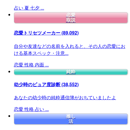
占い
夏
七夕
...
恋愛
取説
恋愛トリセツメーカー
(89,092)
自分や友達などの名前を入れると、その人の恋愛にお
ける基本スペック・注意...
恋愛
性格
内面
...
純粋
幼少時のピュア度診断
(38,552)
あなたの幼少時の純粋通信簿がおちていましたよ
恋愛
性格
占い
...
推し
活