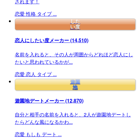
されます！
恋愛
性格
タイプ
...
した
い度
恋人にしたい度メーカー
(14,510)
名前を入れると、その人が周囲からどれほど恋人にし
たいと思われているかが...
恋愛
恋人
タイプ
...
遊園
地
遊園地デートメーカー
(12,870)
自分と相手の名前を入れると、2人が遊園地デートし
たらどんな風になるかわ...
恋愛
もしも
デート
...