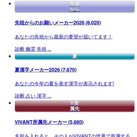
先祖
から
先祖からのお願いメーカー2026
(8,020)
あなたの先祖から最新の要望が届いてます！
診断
幽霊
先祖
...
夏
夏漢字メーカー2026
(7,670)
あなたの今年の夏を表す漢字が表示されます!
診断
占い
漢字
...
V所
属先
VIVANT所属先メーカー
(5,660)
名前を入れると、その人がVIVANTの世界で所属する