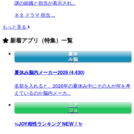
謎の組織と担当が表示され...
ネタ
ドラマ
担当
...
もっと見る
新着アプリ（特集）一覧
夏休
み脳
夏休み脳内メーカー2026
(4,430)
名前を入れると、2026年の夏休み中にその人が何を考
えているのか脳内メーカ...
ニア
ジョ
≒JOY相性ランキング
NEW！✨