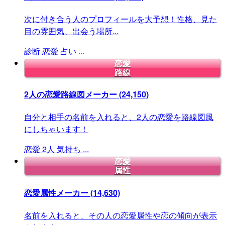
次に付き合う人のプロフィールを大予想！性格、見た
目の雰囲気、出会う場所...
診断
恋愛
占い
...
恋愛
路線
2人の恋愛路線図メーカー
(24,150)
自分と相手の名前を入れると、2人の恋愛を路線図風
にしちゃいます！
恋愛
2人
気持ち
...
恋愛
属性
恋愛属性メーカー
(14,630)
名前を入れると、その人の恋愛属性や恋の傾向が表示