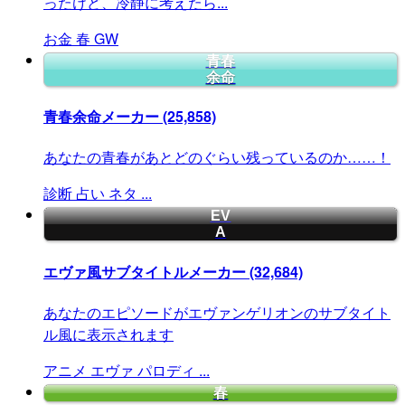
ったけど、冷静に考えたら...
お金
春
GW
青春
余命
青春余命メーカー
(25,858)
あなたの青春があとどのぐらい残っているのか……！
診断
占い
ネタ
...
EV
A
エヴァ風サブタイトルメーカー
(32,684)
あなたのエピソードがエヴァンゲリオンのサブタイト
ル風に表示されます
アニメ
エヴァ
パロディ
...
春