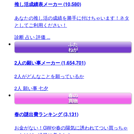
推し活成績表メーカー
(10,580)
あなたの推し活の成績を勝手に付けちゃいます！ネタ
としてご利用ください！
診断
占い
評価
...
ふた
ねが
2人の願い事メーカー
(1,654,701)
2人がどんなことを願っているか
2人
願い事
七夕
春の
買物
春の謎出費ランキング
(3,131)
お金がない！GWや春の陽気に誘われてつい買っちゃ