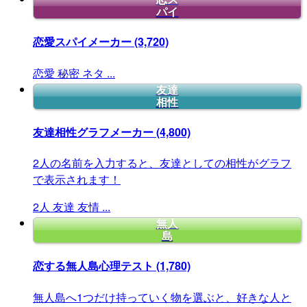
パイ
恋愛スパイメーカー
(3,720)
恋愛
秘密
ネタ
...
友達
相性
友達相性グラフメーカー
(4,800)
2人の名前を入力すると、友達としての相性がグラフ
で表示されます！
2人
友達
友情
...
無人
島
恋する無人島心理テスト
(1,780)
無人島へ1つだけ持っていく物を選ぶと、好きな人と