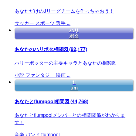
あなただけのJリーグチームを作っちゃおう！
サッカー
スポーツ
選手
...
ハリ
ポタ
あなたのハリポタ相関図
(92,177)
ハリーポッターの主要キャラとあなたの相関図
小説
ファンタジー
映画
...
fl
um
あなたとflumpool相関図
(44,768)
あなたとflumpoolメンバーとの相関関係がわかりま
す！
音楽
バンド
flumpool