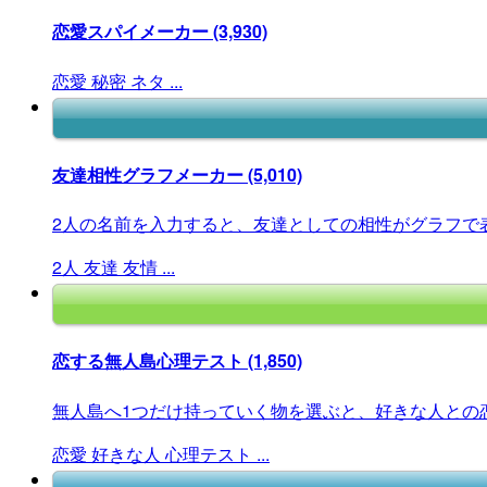
恋愛スパイメーカー
(3,930)
恋愛
秘密
ネタ
...
友達相性グラフメーカー
(5,010)
2人の名前を入力すると、友達としての相性がグラフで
2人
友達
友情
...
恋する無人島心理テスト
(1,850)
無人島へ1つだけ持っていく物を選ぶと、好きな人との恋
恋愛
好きな人
心理テスト
...