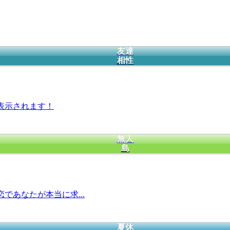
友達
相性
表示されます！
無人
島
であなたが本当に求...
夏休