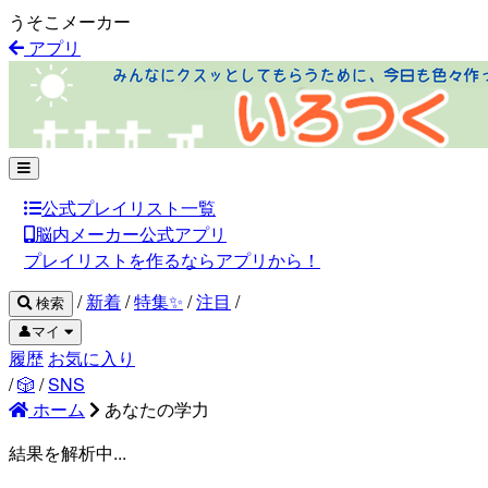
うそこメーカー
アプリ
公式プレイリスト一覧
脳内メーカー公式アプリ
プレイリストを作るならアプリから！
/
新着
/
特集✨
/
注目
/
検索
👤マイ
履歴
お気に入り
/
🎲
/
SNS
ホーム
あなたの学力
結果を解析中...