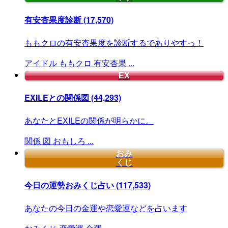
有安杏果度診断
(17,570)
ももクロの有安杏果度を診断するでありやすっ！
アイドル
ももクロ
有安杏果
...
EX
EXILEとの関係図
(44,293)
あなたとEXILEの関係が明らかに。
関係
図
おもしろ
...
おみ
くじ
今日の運勢おみくじ占い
(117,533)
あなたの今日の金運や恋愛運などを占います