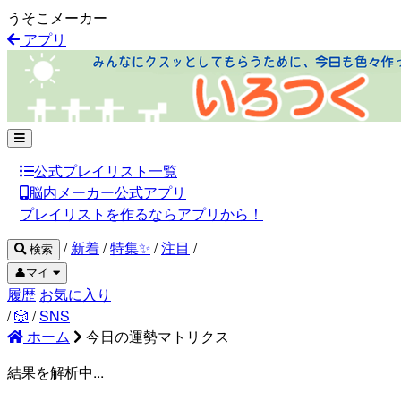
うそこメーカー
アプリ
公式プレイリスト一覧
脳内メーカー公式アプリ
プレイリストを作るならアプリから！
/
新着
/
特集✨
/
注目
/
検索
👤マイ
履歴
お気に入り
/
🎲
/
SNS
ホーム
今日の運勢マトリクス
結果を解析中...