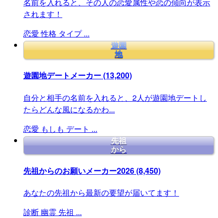
名前を入れると、その人の恋愛属性や恋の傾向が表示
されます！
恋愛
性格
タイプ
...
遊園
地
遊園地デートメーカー
(13,200)
自分と相手の名前を入れると、2人が遊園地デートし
たらどんな風になるかわ...
恋愛
もしも
デート
...
先祖
から
先祖からのお願いメーカー2026
(8,450)
あなたの先祖から最新の要望が届いてます！
診断
幽霊
先祖
...