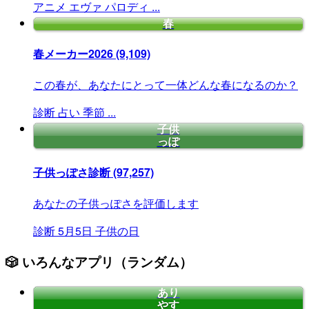
アニメ
エヴァ
パロディ
...
春
春メーカー2026
(9,109)
この春が、あなたにとって一体どんな春になるのか？
診断
占い
季節
...
子供
っぽ
子供っぽさ診断
(97,257)
あなたの子供っぽさを評価します
診断
5月5日
子供の日
🎲 いろんなアプリ（ランダム）
あり
やす