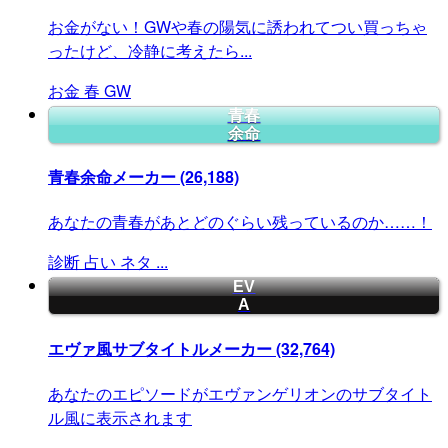
お金がない！GWや春の陽気に誘われてつい買っちゃ
ったけど、冷静に考えたら...
お金
春
GW
青春
余命
青春余命メーカー
(26,188)
あなたの青春があとどのぐらい残っているのか……！
診断
占い
ネタ
...
EV
A
エヴァ風サブタイトルメーカー
(32,764)
あなたのエピソードがエヴァンゲリオンのサブタイト
ル風に表示されます