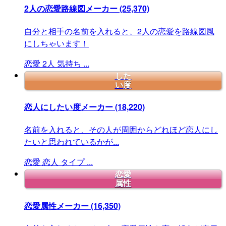
2人の恋愛路線図メーカー
(25,370)
自分と相手の名前を入れると、2人の恋愛を路線図風
にしちゃいます！
恋愛
2人
気持ち
...
した
い度
恋人にしたい度メーカー
(18,220)
名前を入れると、その人が周囲からどれほど恋人にし
たいと思われているかが...
恋愛
恋人
タイプ
...
恋愛
属性
恋愛属性メーカー
(16,350)