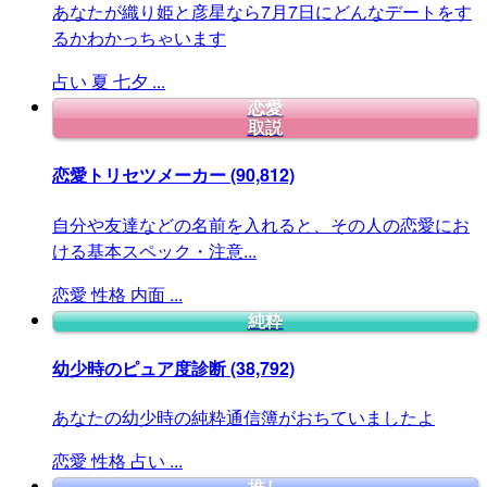
あなたが織り姫と彦星なら7月7日にどんなデートをす
るかわかっちゃいます
占い
夏
七夕
...
恋愛
取説
恋愛トリセツメーカー
(90,812)
自分や友達などの名前を入れると、その人の恋愛にお
ける基本スペック・注意...
恋愛
性格
内面
...
純粋
幼少時のピュア度診断
(38,792)
あなたの幼少時の純粋通信簿がおちていましたよ
恋愛
性格
占い
...