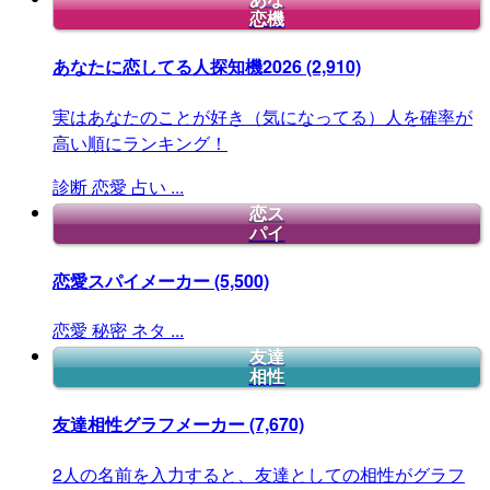
恋機
あなたに恋してる人探知機2026
(2,910)
実はあなたのことが好き（気になってる）人を確率が
高い順にランキング！
診断
恋愛
占い
...
恋ス
パイ
恋愛スパイメーカー
(5,500)
恋愛
秘密
ネタ
...
友達
相性
友達相性グラフメーカー
(7,670)
2人の名前を入力すると、友達としての相性がグラフ