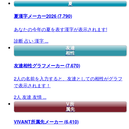
夏
夏漢字メーカー2026
(7,790)
あなたの今年の夏を表す漢字が表示されます!
診断
占い
漢字
...
友達
相性
友達相性グラフメーカー
(7,670)
2人の名前を入力すると、友達としての相性がグラフ
で表示されます！
2人
友達
友情
...
V所
属先
VIVANT所属先メーカー
(6,410)