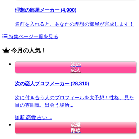
理想の部屋メーカー
(4,900)
名前を入れると、あなたの理想の部屋が完成します！
特集ページ一覧を見る
今月の人気！
次の
恋人
次の恋人プロフメーカー
(28,310)
次に付き合う人のプロフィールを大予想！性格、見た
目の雰囲気、出会う場所...
診断
恋愛
占い
...
恋愛
路線