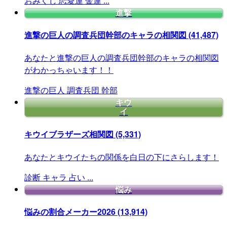
おみくじ
恋愛運
金運
...
進撃
進撃の巨人の調査兵団幹部のキャラの相関図
(41,487)
あなたと進撃の巨人の調査兵団幹部のキャラの相関図
がわかっちゃいます！！
進撃の巨人
調査兵団
幹部
キウ
イ
キウイブラザーズ相関図
(5,331)
あなたとキウイたちの関係を白日の下にさらします！
診断
キャラ
占い
...
悩み
悩みの割合メーカー2026
(13,914)