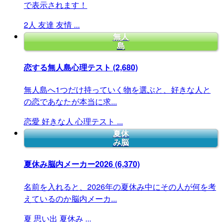
で表示されます！
2人
友達
友情
...
無人
島
恋する無人島心理テスト
(2,680)
無人島へ1つだけ持っていく物を選ぶと、好きな人と
の恋であなたが本当に求...
恋愛
好きな人
心理テスト
...
夏休
み脳
夏休み脳内メーカー2026
(6,370)
名前を入れると、2026年の夏休み中にその人が何を考
えているのか脳内メーカ...
夏
思い出
夏休み
...