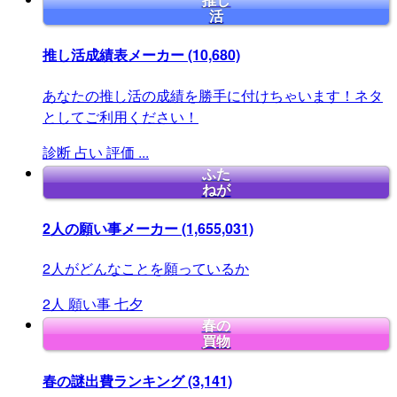
推し
活
推し活成績表メーカー
(10,680)
あなたの推し活の成績を勝手に付けちゃいます！ネタ
としてご利用ください！
診断
占い
評価
...
ふた
ねが
2人の願い事メーカー
(1,655,031)
2人がどんなことを願っているか
2人
願い事
七夕
春の
買物
春の謎出費ランキング
(3,141)