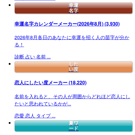
幸運
名字
幸運名字カレンダーメーカー(2026年8月)
(3,930)
2026年8月各日のあなたに幸運を招く人の苗字が分か
る！
診断
占い
名前
...
した
い度
恋人にしたい度メーカー
(18,220)
名前を入れると、その人が周囲からどれほど恋人にし
たいと思われているかが...
恋愛
恋人
タイプ
...
夏ワ
ード