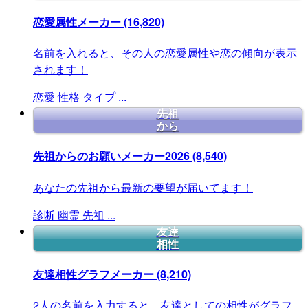
恋愛属性メーカー
(16,820)
名前を入れると、その人の恋愛属性や恋の傾向が表示
されます！
恋愛
性格
タイプ
...
先祖
から
先祖からのお願いメーカー2026
(8,540)
あなたの先祖から最新の要望が届いてます！
診断
幽霊
先祖
...
友達
相性
友達相性グラフメーカー
(8,210)
2人の名前を入力すると、友達としての相性がグラフ