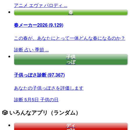
アニメ
エヴァ
パロディ
...
春
春メーカー2026
(9,129)
この春が、あなたにとって一体どんな春になるのか？
診断
占い
季節
...
子供
っぽ
子供っぽさ診断
(97,367)
あなたの子供っぽさを評価します
診断
5月5日
子供の日
🎲 いろんなアプリ（ランダム）
ディ