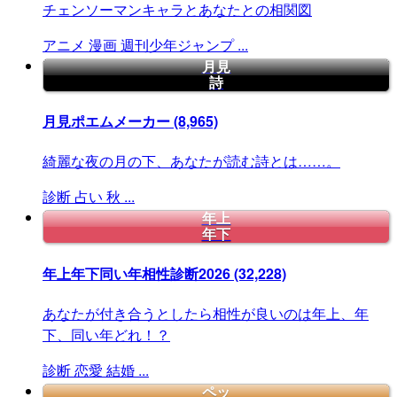
チェンソーマンキャラとあなたとの相関図
アニメ
漫画
週刊少年ジャンプ
...
月見
詩
月見ポエムメーカー
(8,965)
綺麗な夜の月の下、あなたが読む詩とは……。
診断
占い
秋
...
年上
年下
年上年下同い年相性診断2026
(32,228)
あなたが付き合うとしたら相性が良いのは年上、年
下、同い年どれ！？
診断
恋愛
結婚
...
ペッ