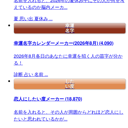
名前を入れると、2026年の夏休み中にその人が何を考
えているのか脳内メーカ...
夏
思い出
夏休み
...
幸運
名字
幸運名字カレンダーメーカー(2026年8月)
(4,090)
2026年8月各日のあなたに幸運を招く人の苗字が分か
る！
診断
占い
名前
...
した
い度
恋人にしたい度メーカー
(18,870)
名前を入れると、その人が周囲からどれほど恋人にし
たいと思われているかが...