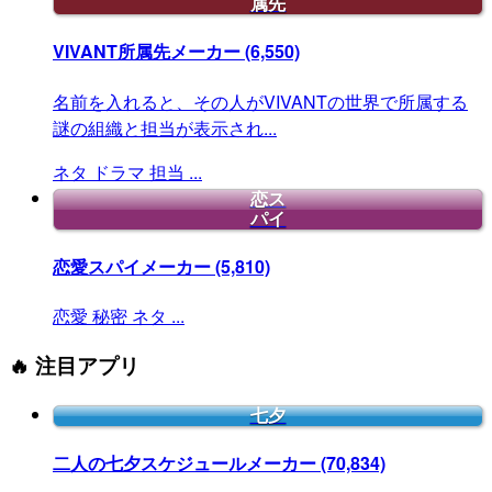
属先
VIVANT所属先メーカー
(6,550)
名前を入れると、その人がVIVANTの世界で所属する
謎の組織と担当が表示され...
ネタ
ドラマ
担当
...
恋ス
パイ
恋愛スパイメーカー
(5,810)
恋愛
秘密
ネタ
...
🔥 注目アプリ
七夕
二人の七夕スケジュールメーカー
(70,834)