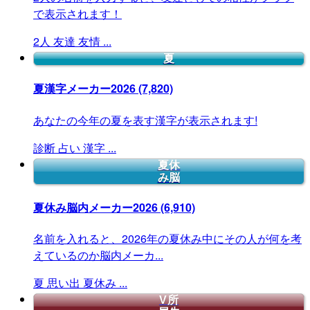
で表示されます！
2人
友達
友情
...
夏
夏漢字メーカー2026
(7,820)
あなたの今年の夏を表す漢字が表示されます!
診断
占い
漢字
...
夏休
み脳
夏休み脳内メーカー2026
(6,910)
名前を入れると、2026年の夏休み中にその人が何を考
えているのか脳内メーカ...
夏
思い出
夏休み
...
V所