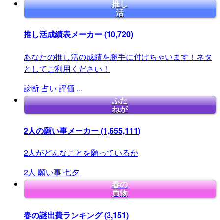
推し
活
推し活成績表メーカー
(10,720)
あなたの推し活の成績を勝手に付けちゃいます！ネタ
としてご利用ください！
診断
占い
評価
...
ふた
ねが
2人の願い事メーカー
(1,655,111)
2人がどんなことを願っているか
2人
願い事
七夕
春の
買物
春の謎出費ランキング
(3,151)