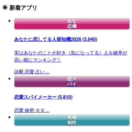
🌟 新着アプリ
あな
恋機
あなたに恋してる人探知機2026
(3,940)
実はあなたのことが好き（気になってる）人を確率が
高い順にランキング！
診断
恋愛
占い
...
恋ス
パイ
恋愛スパイメーカー
(5,810)
恋愛
秘密
ネタ
...
友達
相性