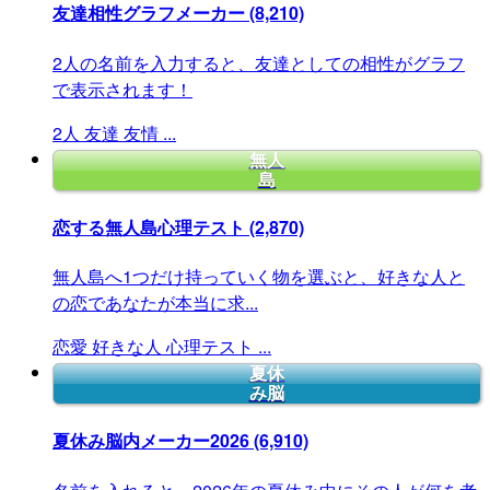
友達相性グラフメーカー
(8,210)
2人の名前を入力すると、友達としての相性がグラフ
で表示されます！
2人
友達
友情
...
無人
島
恋する無人島心理テスト
(2,870)
無人島へ1つだけ持っていく物を選ぶと、好きな人と
の恋であなたが本当に求...
恋愛
好きな人
心理テスト
...
夏休
み脳
夏休み脳内メーカー2026
(6,910)