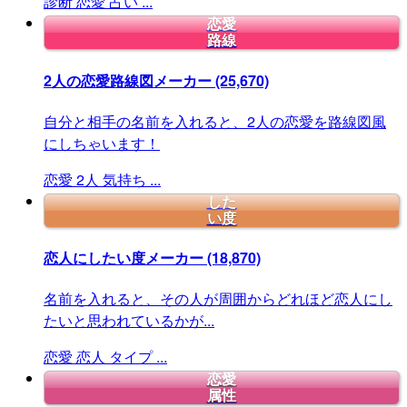
診断
恋愛
占い
...
恋愛
路線
2人の恋愛路線図メーカー
(25,670)
自分と相手の名前を入れると、2人の恋愛を路線図風
にしちゃいます！
恋愛
2人
気持ち
...
した
い度
恋人にしたい度メーカー
(18,870)
名前を入れると、その人が周囲からどれほど恋人にし
たいと思われているかが...
恋愛
恋人
タイプ
...
恋愛
属性