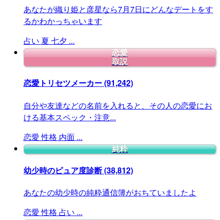
あなたが織り姫と彦星なら7月7日にどんなデートをす
るかわかっちゃいます
占い
夏
七夕
...
恋愛
取説
恋愛トリセツメーカー
(91,242)
自分や友達などの名前を入れると、その人の恋愛にお
ける基本スペック・注意...
恋愛
性格
内面
...
純粋
幼少時のピュア度診断
(38,812)
あなたの幼少時の純粋通信簿がおちていましたよ
恋愛
性格
占い
...