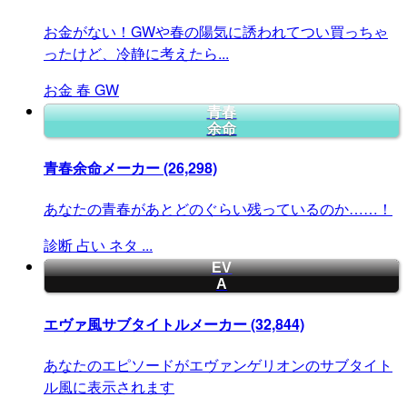
お金がない！GWや春の陽気に誘われてつい買っちゃ
ったけど、冷静に考えたら...
お金
春
GW
青春
余命
青春余命メーカー
(26,298)
あなたの青春があとどのぐらい残っているのか……！
診断
占い
ネタ
...
EV
A
エヴァ風サブタイトルメーカー
(32,844)
あなたのエピソードがエヴァンゲリオンのサブタイト
ル風に表示されます