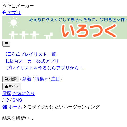
うそこメーカー
アプリ
公式プレイリスト一覧
脳内メーカー公式アプリ
プレイリストを作るならアプリから！
/
新着
/
特集✨
/
注目
/
検索
👤マイ
履歴
お気に入り
/
🎲
/
SNS
ホーム
モザイクかけたいパーツランキング
結果を解析中...