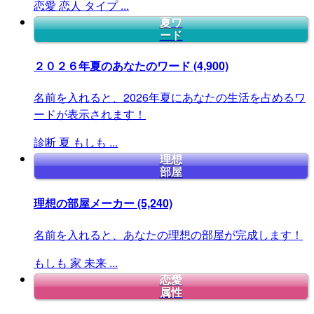
恋愛
恋人
タイプ
...
夏ワ
ード
２０２６年夏のあなたのワード
(4,900)
名前を入れると、2026年夏にあなたの生活を占めるワ
ードが表示されます！
診断
夏
もしも
...
理想
部屋
理想の部屋メーカー
(5,240)
名前を入れると、あなたの理想の部屋が完成します！
もしも
家
未来
...
恋愛
属性