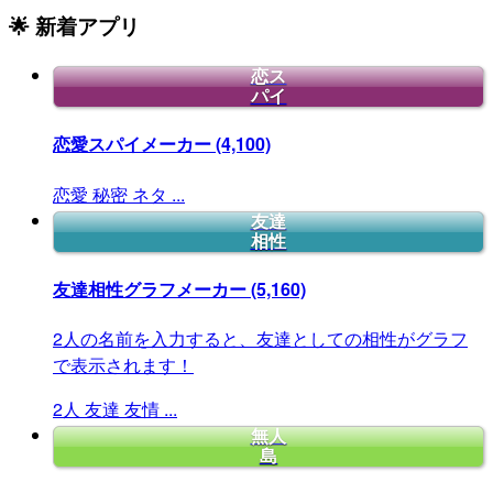
🌟 新着アプリ
恋ス
パイ
恋愛スパイメーカー
(4,100)
恋愛
秘密
ネタ
...
友達
相性
友達相性グラフメーカー
(5,160)
2人の名前を入力すると、友達としての相性がグラフ
で表示されます！
2人
友達
友情
...
無人
島