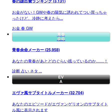
春の謎出費ランキング
(3,131)
お金がない！GWや春の陽気に誘われてつい買っちゃ
ったけど、冷静に考えたら...
お金
春
GW
青春
余命
青春余命メーカー
(25,958)
あなたの青春があとどのぐらい残っているのか……！
診断
占い
ネタ
...
EV
A
エヴァ風サブタイトルメーカー
(32,704)
あなたのエピソードがエヴァンゲリオンのサブタイト
ル風に表示されます