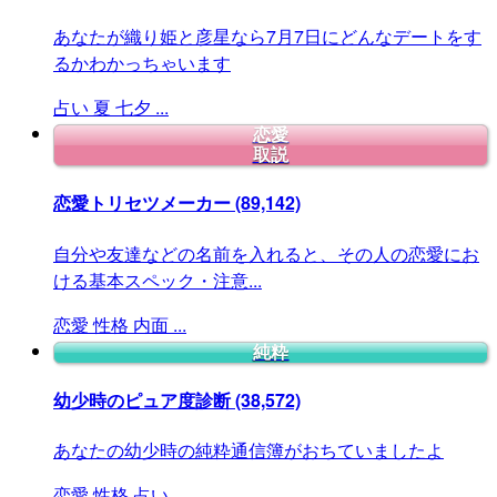
あなたが織り姫と彦星なら7月7日にどんなデートをす
るかわかっちゃいます
占い
夏
七夕
...
恋愛
取説
恋愛トリセツメーカー
(89,142)
自分や友達などの名前を入れると、その人の恋愛にお
ける基本スペック・注意...
恋愛
性格
内面
...
純粋
幼少時のピュア度診断
(38,572)
あなたの幼少時の純粋通信簿がおちていましたよ
恋愛
性格
占い
...