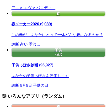
アニメ
エヴァ
パロディ
...
春
春メーカー2026
(9,089)
この春が、あなたにとって一体どんな春になるのか？
診断
占い
季節
...
子供
っぽ
子供っぽさ診断
(96,927)
あなたの子供っぽさを評価します
診断
5月5日
子供の日
🎲 いろんなアプリ（ランダム）
RI