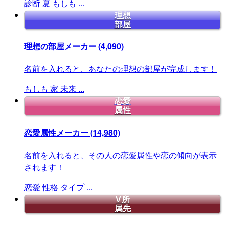
診断
夏
もしも
...
理想
部屋
理想の部屋メーカー
(4,090)
名前を入れると、あなたの理想の部屋が完成します！
もしも
家
未来
...
恋愛
属性
恋愛属性メーカー
(14,980)
名前を入れると、その人の恋愛属性や恋の傾向が表示
されます！
恋愛
性格
タイプ
...
V所
属先