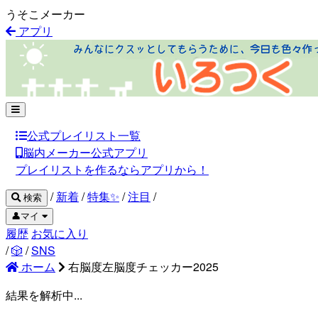
うそこメーカー
アプリ
公式プレイリスト一覧
脳内メーカー公式アプリ
プレイリストを作るならアプリから！
/
新着
/
特集✨
/
注目
/
検索
👤マイ
履歴
お気に入り
/
🎲
/
SNS
ホーム
右脳度左脳度チェッカー2025
結果を解析中...