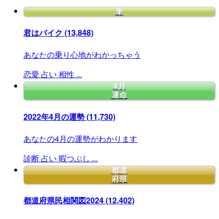
乗
君はバイク
(13,848)
あなたの乗り心地がわかっちゃう
恋愛
占い
相性
...
4月
運命
2022年4月の運勢
(11,730)
あなたの4月の運勢がわかります
診断
占い
暇つぶし
...
都道
府県
都道府県民相関図2024
(12,402)