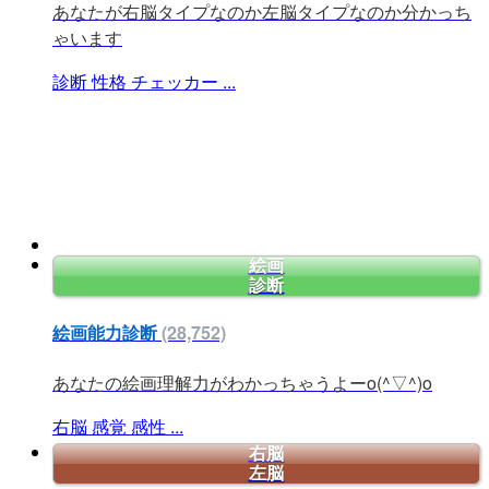
あなたが右脳タイプなのか左脳タイプなのか分かっち
ゃいます
診断
性格
チェッカー
...
絵画
診断
絵画能力診断
(28,752)
あなたの絵画理解力がわかっちゃうよーo(^▽^)o
右脳
感覚
感性
...
右脳
左脳