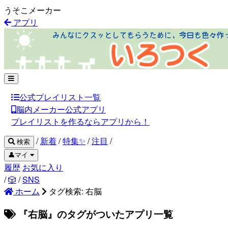
うそこメーカー
アプリ
公式プレイリスト一覧
脳内メーカー公式アプリ
プレイリストを作るならアプリから！
/
新着
/
特集✨
/
注目
/
検索
👤マイ
履歴
お気に入り
/
🎲
/
SNS
ホーム
タグ検索: 右脳
『右脳』のタグがついたアプリ一覧