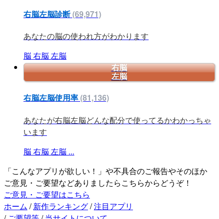
右脳左脳診断
(69,971)
あなたの脳の使われ方がわかります
脳
右脳
左脳
右脳
左脳
右脳左脳使用率
(81,136)
あなたが右脳左脳どんな配分で使ってるかわかっちゃ
います
脳
右脳
左脳
...
「こんなアプリが欲しい！」や不具合のご報告やそのほか
ご意見・ご要望などありましたらこちらからどうぞ！
ご意見・ご要望はこちら
ホーム
/
新作ランキング
/
注目アプリ
/
ご要望等
/
当サイトについて