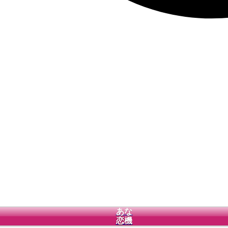
あな
恋機