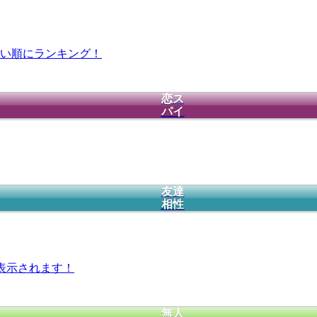
い順にランキング！
恋ス
パイ
友達
相性
表示されます！
無人