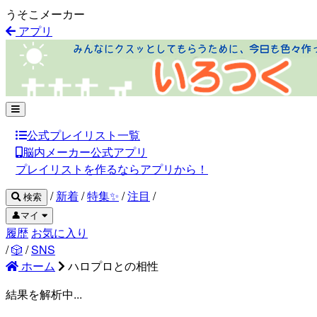
うそこメーカー
アプリ
公式プレイリスト一覧
脳内メーカー公式アプリ
プレイリストを作るならアプリから！
/
新着
/
特集✨
/
注目
/
検索
👤マイ
履歴
お気に入り
/
🎲
/
SNS
ホーム
ハロプロとの相性
結果を解析中...