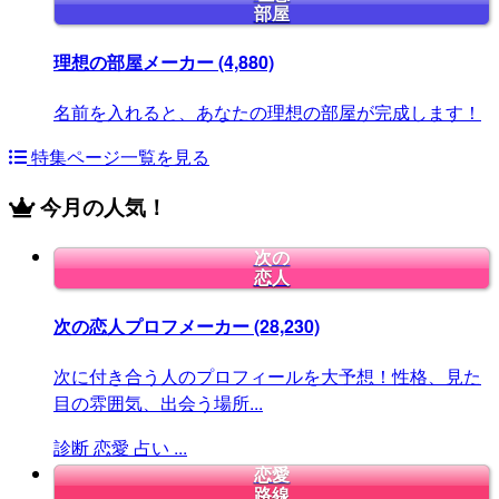
部屋
理想の部屋メーカー
(4,880)
名前を入れると、あなたの理想の部屋が完成します！
特集ページ一覧を見る
今月の人気！
次の
恋人
次の恋人プロフメーカー
(28,230)
次に付き合う人のプロフィールを大予想！性格、見た
目の雰囲気、出会う場所...
診断
恋愛
占い
...
恋愛
路線