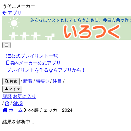
うそこメーカー
アプリ
公式プレイリスト一覧
脳内メーカー公式アプリ
プレイリストを作るならアプリから！
/
新着
/
特集✨
/
注目
/
検索
👤マイ
履歴
お気に入り
/
🎲
/
SNS
ホーム
○○感チェッカー2024
結果を解析中...