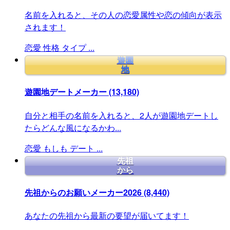
名前を入れると、その人の恋愛属性や恋の傾向が表示
されます！
恋愛
性格
タイプ
...
遊園
地
遊園地デートメーカー
(13,180)
自分と相手の名前を入れると、2人が遊園地デートし
たらどんな風になるかわ...
恋愛
もしも
デート
...
先祖
から
先祖からのお願いメーカー2026
(8,440)
あなたの先祖から最新の要望が届いてます！