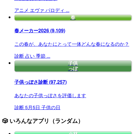
アニメ
エヴァ
パロディ
...
春
春メーカー2026
(9,109)
この春が、あなたにとって一体どんな春になるのか？
診断
占い
季節
...
子供
っぽ
子供っぽさ診断
(97,257)
あなたの子供っぽさを評価します
診断
5月5日
子供の日
🎲 いろんなアプリ（ランダム）