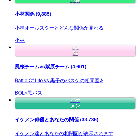
小林
小林関係
(9,885)
小林オールスターとどんな関係か見れる
小林
風v
紫
風桜チームvs紫原チーム
(4,601)
Battle Of Life vs 黒子のバスケの相関図♪
BOL×黒バス
イケ
メン
イケメン俳優とあなたの関係
(33,736)
イケメン達とあなたの相関図が表示されます