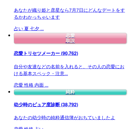
あなたが織り姫と彦星なら7月7日にどんなデートをす
るかわかっちゃいます
占い
夏
七夕
...
恋愛
取説
恋愛トリセツメーカー
(90,762)
自分や友達などの名前を入れると、その人の恋愛にお
ける基本スペック・注意...
恋愛
性格
内面
...
純粋
幼少時のピュア度診断
(38,792)
あなたの幼少時の純粋通信簿がおちていましたよ
恋愛
性格
占い
...