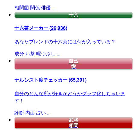
相関図
関係
俳優
...
十六
十六茶メーカー
(26,936)
あなたブレンドの十六茶には何が入っている？
成分
お茶
暇つぶし
...
自己
愛
ナルシスト度チェッカー
(65,391)
自分のどんな所が好きかどうかグラフ化しちゃいま
す！
診断
内面
占い
...
武将
相関