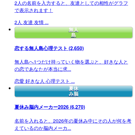
2人の名前を入力すると、友達としての相性がグラフ
で表示されます！
2人
友達
友情
...
無人
島
恋する無人島心理テスト
(2,650)
無人島へ1つだけ持っていく物を選ぶと、好きな人と
の恋であなたが本当に求...
恋愛
好きな人
心理テスト
...
夏休
み脳
夏休み脳内メーカー2026
(6,270)
名前を入れると、2026年の夏休み中にその人が何を考
えているのか脳内メーカ...