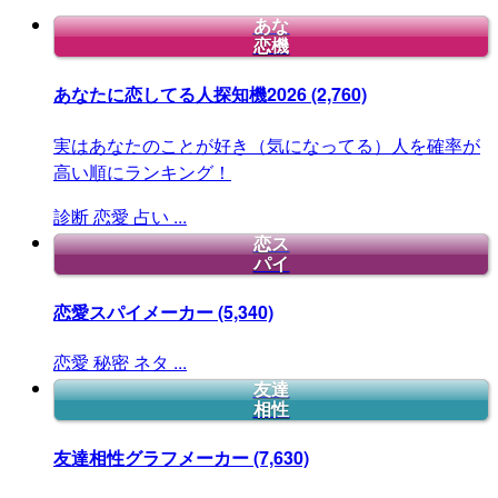
あな
恋機
あなたに恋してる人探知機2026
(2,760)
実はあなたのことが好き（気になってる）人を確率が
高い順にランキング！
診断
恋愛
占い
...
恋ス
パイ
恋愛スパイメーカー
(5,340)
恋愛
秘密
ネタ
...
友達
相性
友達相性グラフメーカー
(7,630)