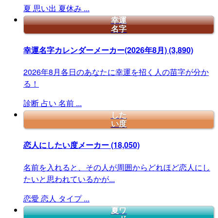
夏
思い出
夏休み
...
幸運
名字
幸運名字カレンダーメーカー(2026年8月)
(3,890)
2026年8月各日のあなたに幸運を招く人の苗字が分か
る！
診断
占い
名前
...
した
い度
恋人にしたい度メーカー
(18,050)
名前を入れると、その人が周囲からどれほど恋人にし
たいと思われているかが...
恋愛
恋人
タイプ
...
夏ワ