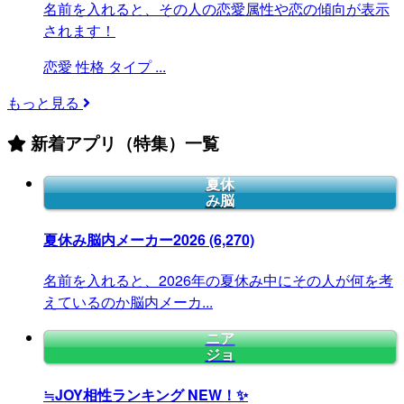
名前を入れると、その人の恋愛属性や恋の傾向が表示
されます！
恋愛
性格
タイプ
...
もっと見る
新着アプリ（特集）一覧
夏休
み脳
夏休み脳内メーカー2026
(6,270)
名前を入れると、2026年の夏休み中にその人が何を考
えているのか脳内メーカ...
ニア
ジョ
≒JOY相性ランキング
NEW！✨