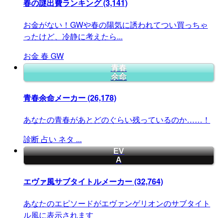
春の謎出費ランキング
(3,141)
お金がない！GWや春の陽気に誘われてつい買っちゃ
ったけど、冷静に考えたら...
お金
春
GW
青春
余命
青春余命メーカー
(26,178)
あなたの青春があとどのぐらい残っているのか……！
診断
占い
ネタ
...
EV
A
エヴァ風サブタイトルメーカー
(32,764)
あなたのエピソードがエヴァンゲリオンのサブタイト
ル風に表示されます