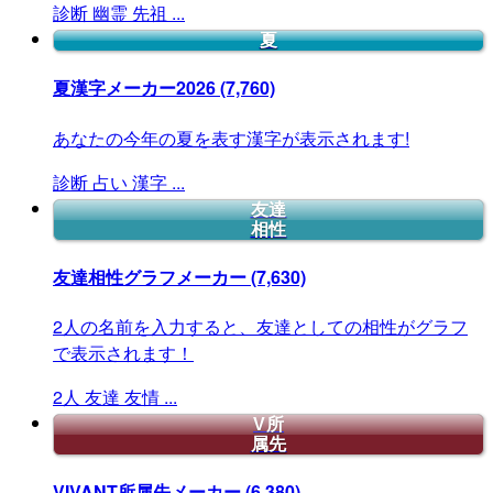
診断
幽霊
先祖
...
夏
夏漢字メーカー2026
(7,760)
あなたの今年の夏を表す漢字が表示されます!
診断
占い
漢字
...
友達
相性
友達相性グラフメーカー
(7,630)
2人の名前を入力すると、友達としての相性がグラフ
で表示されます！
2人
友達
友情
...
V所
属先
VIVANT所属先メーカー
(6,380)