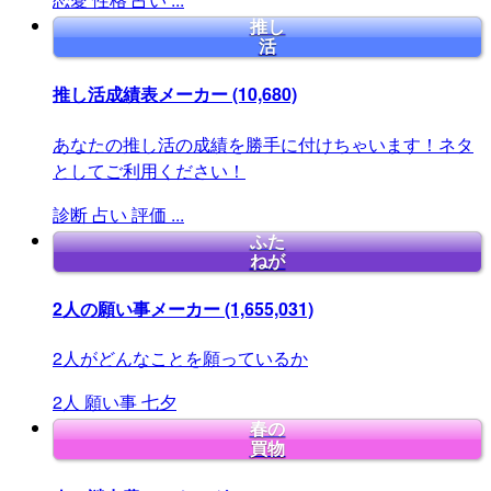
推し
活
推し活成績表メーカー
(10,680)
あなたの推し活の成績を勝手に付けちゃいます！ネタ
としてご利用ください！
診断
占い
評価
...
ふた
ねが
2人の願い事メーカー
(1,655,031)
2人がどんなことを願っているか
2人
願い事
七夕
春の
買物