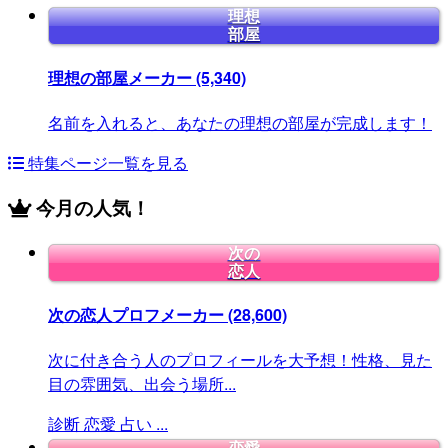
理想
部屋
理想の部屋メーカー
(5,340)
名前を入れると、あなたの理想の部屋が完成します！
特集ページ一覧を見る
今月の人気！
次の
恋人
次の恋人プロフメーカー
(28,600)
次に付き合う人のプロフィールを大予想！性格、見た
目の雰囲気、出会う場所...
診断
恋愛
占い
...