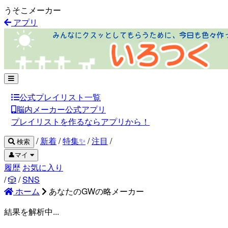
うそこメーカー
アプリ
公式プレイリスト一覧
脳内メーカー公式アプリ
プレイリストを作るならアプリから！
/
新着
/
特集✨
/
注目
/
検索
👤マイ
履歴
お気に入り
/
🎲
/
SNS
ホーム
あなたのGWの略メーカー
結果を解析中...