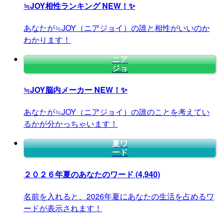
≒JOY相性ランキング
NEW！✨
あなたが≒JOY（ニアジョイ）の誰と相性がいいのか
わかります！
ニア
ジョ
≒JOY脳内メーカー
NEW！✨
あなたが≒JOY（ニアジョイ）の誰のことを考えてい
るかが分かっちゃいます！
夏ワ
ード
２０２６年夏のあなたのワード
(4,940)
名前を入れると、2026年夏にあなたの生活を占めるワ
ードが表示されます！