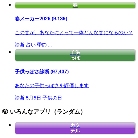
春
春メーカー2026
(9,139)
この春が、あなたにとって一体どんな春になるのか？
診断
占い
季節
...
子供
っぽ
子供っぽさ診断
(97,437)
あなたの子供っぽさを評価します
診断
5月5日
子供の日
🎲 いろんなアプリ（ランダム）
カク
テル