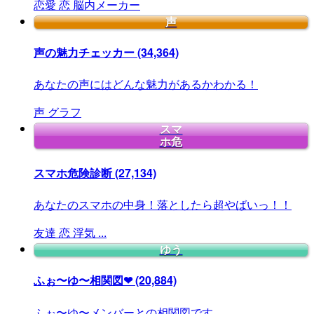
恋愛
恋
脳内メーカー
声
声の魅力チェッカー
(34,364)
あなたの声にはどんな魅力があるかわかる！
声
グラフ
スマ
ホ危
スマホ危険診断
(27,134)
あなたのスマホの中身！落としたら超やばいっ！！
友達
恋
浮気
...
ゆう
ふぉ〜ゆ〜相関図❤
(20,884)
ふぉ〜ゆ〜メンバーとの相関図です