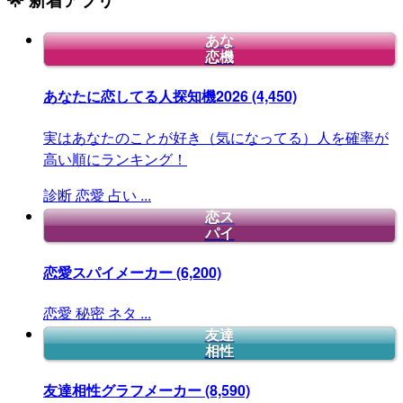
あな
恋機
あなたに恋してる人探知機2026
(4,450)
実はあなたのことが好き（気になってる）人を確率が
高い順にランキング！
診断
恋愛
占い
...
恋ス
パイ
恋愛スパイメーカー
(6,200)
恋愛
秘密
ネタ
...
友達
相性
友達相性グラフメーカー
(8,590)