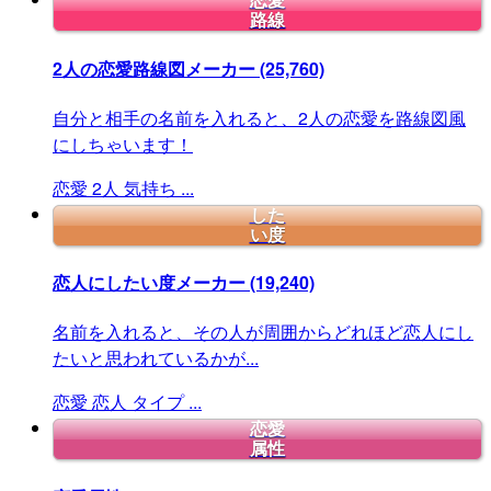
恋愛
路線
2人の恋愛路線図メーカー
(25,760)
自分と相手の名前を入れると、2人の恋愛を路線図風
にしちゃいます！
恋愛
2人
気持ち
...
した
い度
恋人にしたい度メーカー
(19,240)
名前を入れると、その人が周囲からどれほど恋人にし
たいと思われているかが...
恋愛
恋人
タイプ
...
恋愛
属性