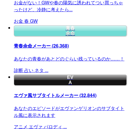
お金がない！GWや春の陽気に誘われてつい買っちゃ
ったけど、冷静に考えたら...
お金
春
GW
青春
余命
青春余命メーカー
(26,368)
あなたの青春があとどのぐらい残っているのか……！
診断
占い
ネタ
...
EV
A
エヴァ風サブタイトルメーカー
(32,844)
あなたのエピソードがエヴァンゲリオンのサブタイト
ル風に表示されます
アニメ
エヴァ
パロディ
...