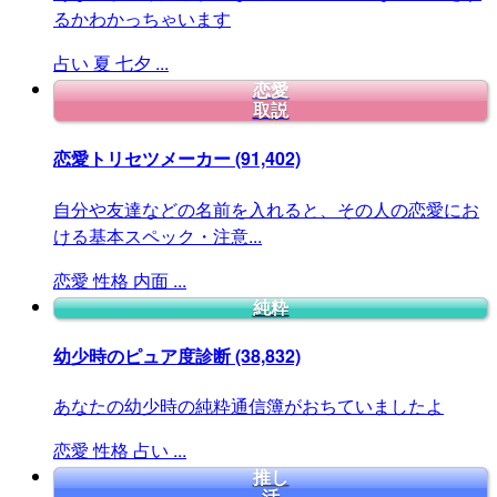
るかわかっちゃいます
占い
夏
七夕
...
恋愛
取説
恋愛トリセツメーカー
(91,402)
自分や友達などの名前を入れると、その人の恋愛にお
ける基本スペック・注意...
恋愛
性格
内面
...
純粋
幼少時のピュア度診断
(38,832)
あなたの幼少時の純粋通信簿がおちていましたよ
恋愛
性格
占い
...
推し