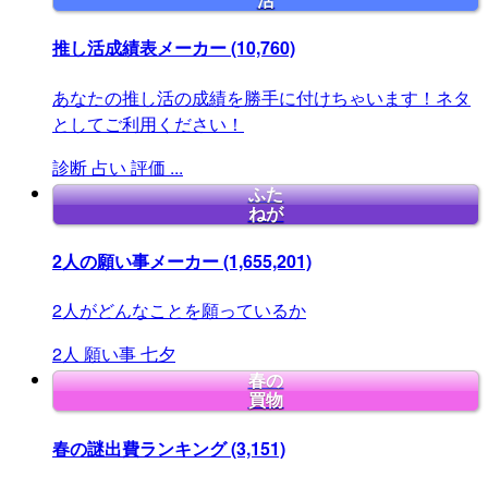
活
推し活成績表メーカー
(10,760)
あなたの推し活の成績を勝手に付けちゃいます！ネタ
としてご利用ください！
診断
占い
評価
...
ふた
ねが
2人の願い事メーカー
(1,655,201)
2人がどんなことを願っているか
2人
願い事
七夕
春の
買物
春の謎出費ランキング
(3,151)