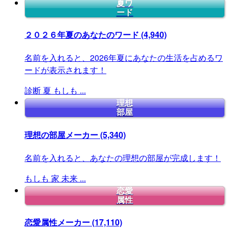
夏ワ
ード
２０２６年夏のあなたのワード
(4,940)
名前を入れると、2026年夏にあなたの生活を占めるワ
ードが表示されます！
診断
夏
もしも
...
理想
部屋
理想の部屋メーカー
(5,340)
名前を入れると、あなたの理想の部屋が完成します！
もしも
家
未来
...
恋愛
属性
恋愛属性メーカー
(17,110)