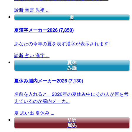
診断
幽霊
先祖
...
夏
夏漢字メーカー2026
(7,850)
あなたの今年の夏を表す漢字が表示されます!
診断
占い
漢字
...
夏休
み脳
夏休み脳内メーカー2026
(7,130)
名前を入れると、2026年の夏休み中にその人が何を考
えているのか脳内メーカ...
夏
思い出
夏休み
...
V所
属先