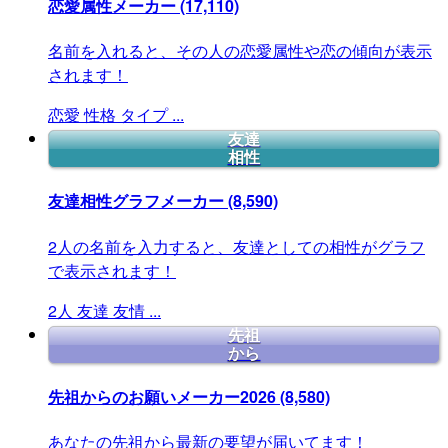
恋愛属性メーカー
(17,110)
名前を入れると、その人の恋愛属性や恋の傾向が表示
されます！
恋愛
性格
タイプ
...
友達
相性
友達相性グラフメーカー
(8,590)
2人の名前を入力すると、友達としての相性がグラフ
で表示されます！
2人
友達
友情
...
先祖
から
先祖からのお願いメーカー2026
(8,580)
あなたの先祖から最新の要望が届いてます！