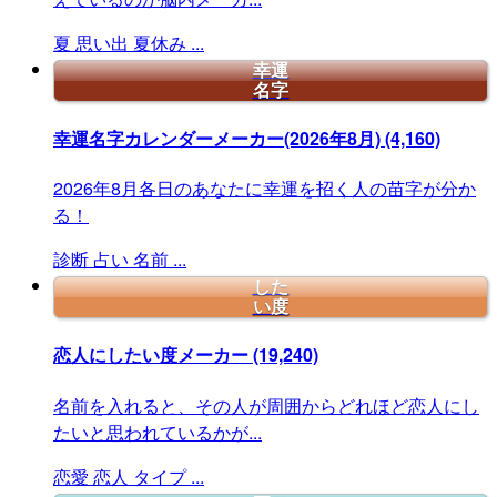
夏
思い出
夏休み
...
幸運
名字
幸運名字カレンダーメーカー(2026年8月)
(4,160)
2026年8月各日のあなたに幸運を招く人の苗字が分か
る！
診断
占い
名前
...
した
い度
恋人にしたい度メーカー
(19,240)
名前を入れると、その人が周囲からどれほど恋人にし
たいと思われているかが...
恋愛
恋人
タイプ
...