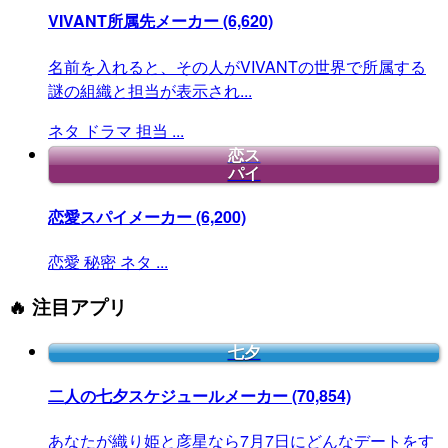
VIVANT所属先メーカー
(6,620)
名前を入れると、その人がVIVANTの世界で所属する
謎の組織と担当が表示され...
ネタ
ドラマ
担当
...
恋ス
パイ
恋愛スパイメーカー
(6,200)
恋愛
秘密
ネタ
...
🔥 注目アプリ
七夕
二人の七夕スケジュールメーカー
(70,854)
あなたが織り姫と彦星なら7月7日にどんなデートをす