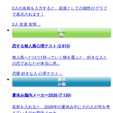
2人の名前を入力すると、友達としての相性がグラフ
で表示されます！
2人
友達
友情
...
無人
島
恋する無人島心理テスト
(2,910)
無人島へ1つだけ持っていく物を選ぶと、好きな人と
の恋であなたが本当に求...
恋愛
好きな人
心理テスト
...
夏休
み脳
夏休み脳内メーカー2026
(7,130)
名前を入れると、2026年の夏休み中にその人が何を考
えているのか脳内メーカ...