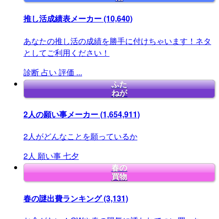
推し活成績表メーカー
(10,640)
あなたの推し活の成績を勝手に付けちゃいます！ネタ
としてご利用ください！
診断
占い
評価
...
ふた
ねが
2人の願い事メーカー
(1,654,911)
2人がどんなことを願っているか
2人
願い事
七夕
春の
買物
春の謎出費ランキング
(3,131)