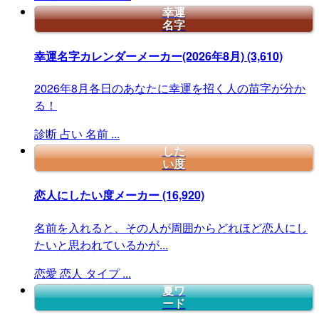
幸運
名字
幸運名字カレンダーメーカー(2026年8月)
(3,610)
2026年8月各日のあなたに幸運を招く人の苗字が分か
る！
診断
占い
名前
...
した
い度
恋人にしたい度メーカー
(16,920)
名前を入れると、その人が周囲からどれほど恋人にし
たいと思われているかが...
恋愛
恋人
タイプ
...
夏ワ
ード