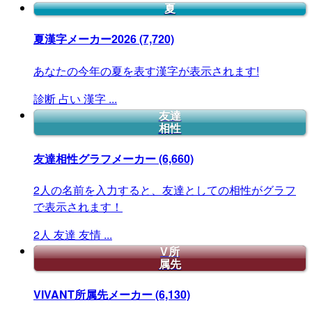
夏
夏漢字メーカー2026
(7,720)
あなたの今年の夏を表す漢字が表示されます!
診断
占い
漢字
...
友達
相性
友達相性グラフメーカー
(6,660)
2人の名前を入力すると、友達としての相性がグラフ
で表示されます！
2人
友達
友情
...
V所
属先
VIVANT所属先メーカー
(6,130)