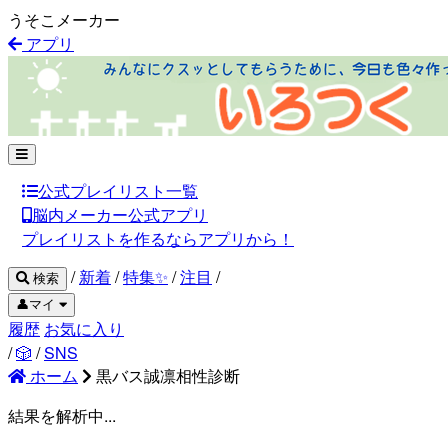
うそこメーカー
アプリ
公式プレイリスト一覧
脳内メーカー公式アプリ
プレイリストを作るならアプリから！
/
新着
/
特集✨
/
注目
/
検索
👤マイ
履歴
お気に入り
/
🎲
/
SNS
ホーム
黒バス誠凛相性診断
結果を解析中...