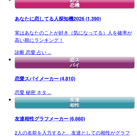
恋機
あなたに恋してる人探知機2026
(1,390)
実はあなたのことが好き（気になってる）人を確率が
高い順にランキング！
診断
恋愛
占い
...
恋ス
パイ
恋愛スパイメーカー
(4,810)
恋愛
秘密
ネタ
...
友達
相性
友達相性グラフメーカー
(6,660)
2人の名前を入力すると、友達としての相性がグラフ