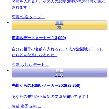
名前を入れると、その人の恋愛属性や恋の傾向が表示
されます！
恋愛
性格
タイプ
...
遊園
地
遊園地デートメーカー
(13,090)
自分と相手の名前を入れると、2人が遊園地デートし
たらどんな風になるかわ...
恋愛
もしも
デート
...
先祖
から
先祖からのお願いメーカー2026
(8,350)
あなたの先祖から最新の要望が届いてます！
診断
幽霊
先祖
...