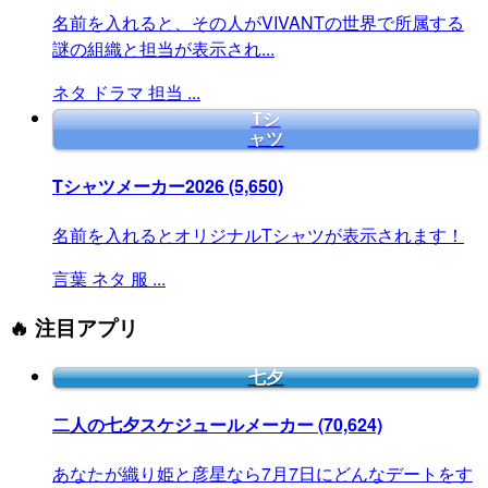
名前を入れると、その人がVIVANTの世界で所属する
謎の組織と担当が表示され...
ネタ
ドラマ
担当
...
Tシ
ャツ
Tシャツメーカー2026
(5,650)
名前を入れるとオリジナルTシャツが表示されます！
言葉
ネタ
服
...
🔥 注目アプリ
七夕
二人の七夕スケジュールメーカー
(70,624)
あなたが織り姫と彦星なら7月7日にどんなデートをす