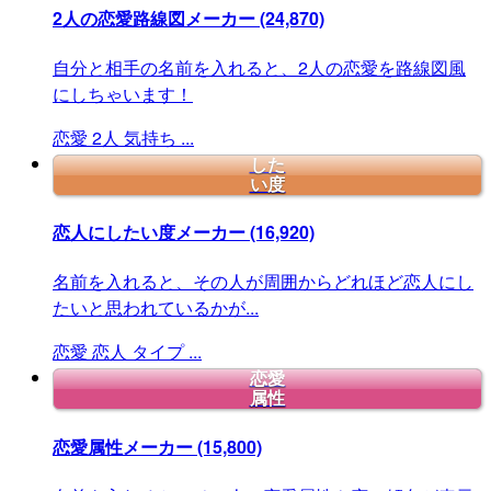
2人の恋愛路線図メーカー
(24,870)
自分と相手の名前を入れると、2人の恋愛を路線図風
にしちゃいます！
恋愛
2人
気持ち
...
した
い度
恋人にしたい度メーカー
(16,920)
名前を入れると、その人が周囲からどれほど恋人にし
たいと思われているかが...
恋愛
恋人
タイプ
...
恋愛
属性
恋愛属性メーカー
(15,800)