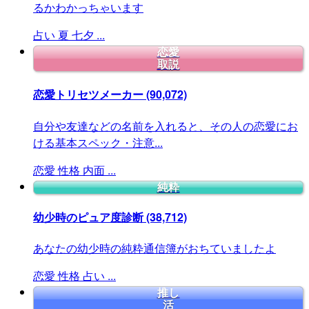
るかわかっちゃいます
占い
夏
七夕
...
恋愛
取説
恋愛トリセツメーカー
(90,072)
自分や友達などの名前を入れると、その人の恋愛にお
ける基本スペック・注意...
恋愛
性格
内面
...
純粋
幼少時のピュア度診断
(38,712)
あなたの幼少時の純粋通信簿がおちていましたよ
恋愛
性格
占い
...
推し
活