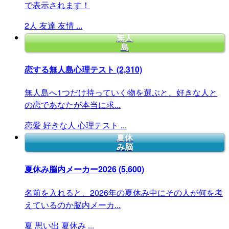
で表示されます！
2人
友達
友情
...
無人
島
恋する無人島心理テスト
(2,310)
無人島へ1つだけ持っていく物を選ぶと、好きな人と
の恋であなたが本当に求...
恋愛
好きな人
心理テスト
...
夏休
み脳
夏休み脳内メーカー2026
(5,600)
名前を入れると、2026年の夏休み中にその人が何を考
えているのか脳内メーカ...
夏
思い出
夏休み
...