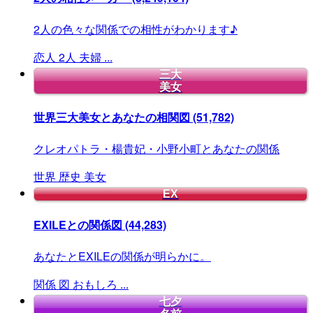
2人の色々な関係での相性がわかります♪
恋人
2人
夫婦
...
三大
美女
世界三大美女とあなたの相関図
(51,782)
クレオパトラ・楊貴妃・小野小町とあなたの関係
世界
歴史
美女
EX
EXILEとの関係図
(44,283)
あなたとEXILEの関係が明らかに。
関係
図
おもしろ
...
七夕