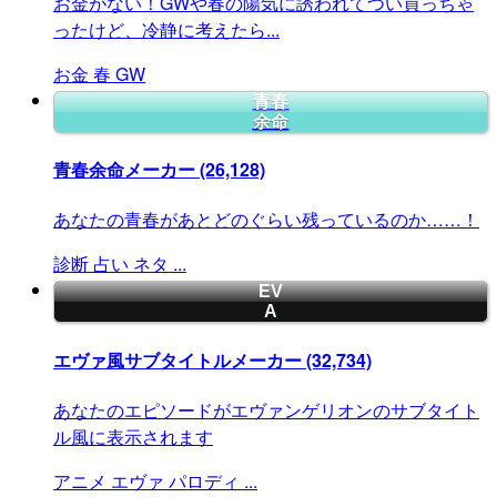
お金がない！GWや春の陽気に誘われてつい買っちゃ
ったけど、冷静に考えたら...
お金
春
GW
青春
余命
青春余命メーカー
(26,128)
あなたの青春があとどのぐらい残っているのか……！
診断
占い
ネタ
...
EV
A
エヴァ風サブタイトルメーカー
(32,734)
あなたのエピソードがエヴァンゲリオンのサブタイト
ル風に表示されます
アニメ
エヴァ
パロディ
...