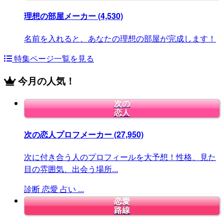
理想の部屋メーカー
(4,530)
名前を入れると、あなたの理想の部屋が完成します！
特集ページ一覧を見る
今月の人気！
次の
恋人
次の恋人プロフメーカー
(27,950)
次に付き合う人のプロフィールを大予想！性格、見た
目の雰囲気、出会う場所...
診断
恋愛
占い
...
恋愛
路線