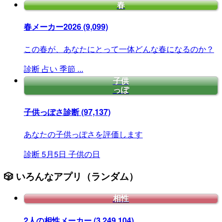
春
春メーカー2026
(9,099)
この春が、あなたにとって一体どんな春になるのか？
診断
占い
季節
...
子供
っぽ
子供っぽさ診断
(97,137)
あなたの子供っぽさを評価します
診断
5月5日
子供の日
🎲 いろんなアプリ（ランダム）
相性
2人の相性メーカー
(3,249,104)