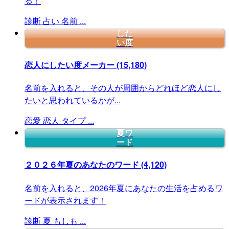
る！
診断
占い
名前
...
した
い度
恋人にしたい度メーカー
(15,180)
名前を入れると、その人が周囲からどれほど恋人にし
たいと思われているかが...
恋愛
恋人
タイプ
...
夏ワ
ード
２０２６年夏のあなたのワード
(4,120)
名前を入れると、2026年夏にあなたの生活を占めるワ
ードが表示されます！
診断
夏
もしも
...