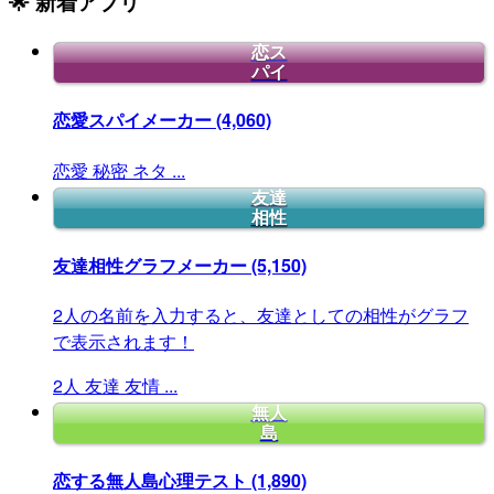
🌟 新着アプリ
恋ス
パイ
恋愛スパイメーカー
(4,060)
恋愛
秘密
ネタ
...
友達
相性
友達相性グラフメーカー
(5,150)
2人の名前を入力すると、友達としての相性がグラフ
で表示されます！
2人
友達
友情
...
無人
島
恋する無人島心理テスト
(1,890)