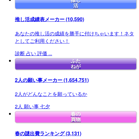
推し
活
推し活成績表メーカー
(10,590)
あなたの推し活の成績を勝手に付けちゃいます！ネタ
としてご利用ください！
診断
占い
評価
...
ふた
ねが
2人の願い事メーカー
(1,654,751)
2人がどんなことを願っているか
2人
願い事
七夕
春の
買物
春の謎出費ランキング
(3,131)