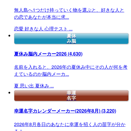
無人島へ1つだけ持っていく物を選ぶと、好きな人と
の恋であなたが本当に求...
恋愛
好きな人
心理テスト
...
夏休
み脳
夏休み脳内メーカー2026
(4,630)
名前を入れると、2026年の夏休み中にその人が何を考
えているのか脳内メーカ...
夏
思い出
夏休み
...
幸運
名字
幸運名字カレンダーメーカー(2026年8月)
(3,220)
2026年8月各日のあなたに幸運を招く人の苗字が分か