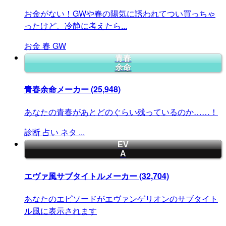
お金がない！GWや春の陽気に誘われてつい買っちゃ
ったけど、冷静に考えたら...
お金
春
GW
青春
余命
青春余命メーカー
(25,948)
あなたの青春があとどのぐらい残っているのか……！
診断
占い
ネタ
...
EV
A
エヴァ風サブタイトルメーカー
(32,704)
あなたのエピソードがエヴァンゲリオンのサブタイト
ル風に表示されます