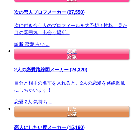
次の恋人プロフメーカー
(27,550)
次に付き合う人のプロフィールを大予想！性格、見た
目の雰囲気、出会う場所...
診断
恋愛
占い
...
恋愛
路線
2人の恋愛路線図メーカー
(24,320)
自分と相手の名前を入れると、2人の恋愛を路線図風
にしちゃいます！
恋愛
2人
気持ち
...
した
い度
恋人にしたい度メーカー
(15,180)