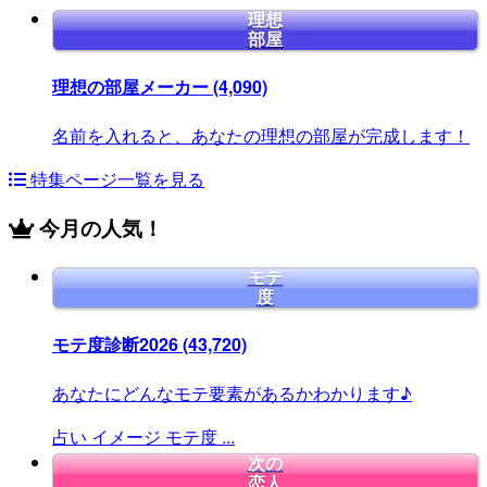
理想
部屋
理想の部屋メーカー
(4,090)
名前を入れると、あなたの理想の部屋が完成します！
特集ページ一覧を見る
今月の人気！
モテ
度
モテ度診断2026
(43,720)
あなたにどんなモテ要素があるかわかります♪
占い
イメージ
モテ度
...
次の
恋人