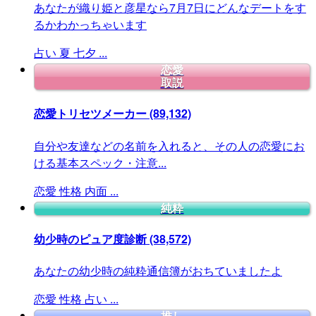
あなたが織り姫と彦星なら7月7日にどんなデートをす
るかわかっちゃいます
占い
夏
七夕
...
恋愛
取説
恋愛トリセツメーカー
(89,132)
自分や友達などの名前を入れると、その人の恋愛にお
ける基本スペック・注意...
恋愛
性格
内面
...
純粋
幼少時のピュア度診断
(38,572)
あなたの幼少時の純粋通信簿がおちていましたよ
恋愛
性格
占い
...