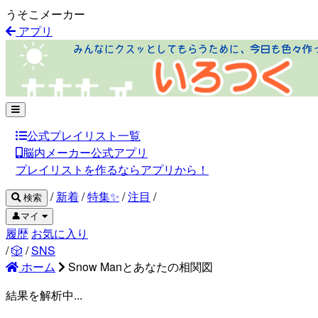
うそこメーカー
アプリ
公式プレイリスト一覧
脳内メーカー公式アプリ
プレイリストを作るならアプリから！
/
新着
/
特集✨
/
注目
/
検索
👤マイ
履歴
お気に入り
/
🎲
/
SNS
ホーム
Snow Manとあなたの相関図
結果を解析中...