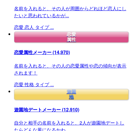
名前を入れると、その人が周囲からどれほど恋人にし
たいと思われているかが...
恋愛
恋人
タイプ
...
恋愛
属性
恋愛属性メーカー
(14,970)
名前を入れると、その人の恋愛属性や恋の傾向が表示
されます！
恋愛
性格
タイプ
...
遊園
地
遊園地デートメーカー
(12,910)
自分と相手の名前を入れると、2人が遊園地デートし
たらどんな風になるかわ...