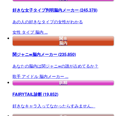
好きな女子タイプ判明脳内メーカー
(245,378)
あの人の好きなタイプの女性がわかる
女性
タイプ
脳内
...
関８
脳内
関ジャニ∞脳内メーカー
(235,850)
あなたの脳内は関ジャニ∞の誰が占めてるか？
歌手
アイドル
脳内メーカー
...
妖精
FAIRYTAIL診断
(19,852)
好きなキャラ入ってなかったらすみません。