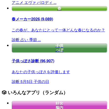
アニメ
エヴァ
パロディ
...
春
春メーカー2026
(9,089)
この春が、あなたにとって一体どんな春になるのか？
診断
占い
季節
...
子供
っぽ
子供っぽさ診断
(96,907)
あなたの子供っぽさを評価します
診断
5月5日
子供の日
🎲 いろんなアプリ（ランダム）
好女
脳内