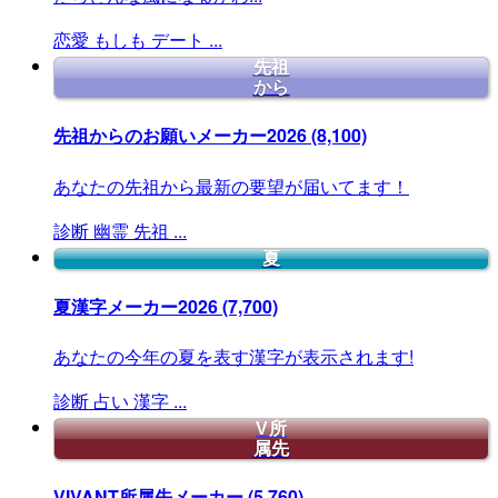
恋愛
もしも
デート
...
先祖
から
先祖からのお願いメーカー2026
(8,100)
あなたの先祖から最新の要望が届いてます！
診断
幽霊
先祖
...
夏
夏漢字メーカー2026
(7,700)
あなたの今年の夏を表す漢字が表示されます!
診断
占い
漢字
...
V所
属先
VIVANT所属先メーカー
(5,760)