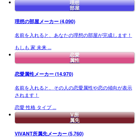
理想
部屋
理想の部屋メーカー
(4,090)
名前を入れると、あなたの理想の部屋が完成します！
もしも
家
未来
...
恋愛
属性
恋愛属性メーカー
(14,970)
名前を入れると、その人の恋愛属性や恋の傾向が表示
されます！
恋愛
性格
タイプ
...
V所
属先
VIVANT所属先メーカー
(5,760)