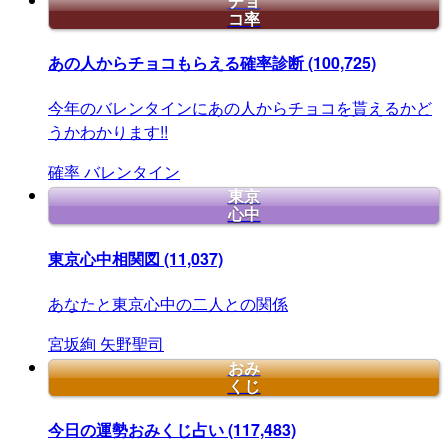
チョ
コ率
あの人からチョコもらえる確率診断
(100,725)
今年のバレンタインにあの人からチョコを貰えるかど
うかわかります!!
確率
バレンタイン
東京
心中
東京心中相関図
(11,037)
あなたと東京心中の二人との関係
宮坂絢
矢野聖司
おみ
くじ
今日の運勢おみくじ占い
(117,483)