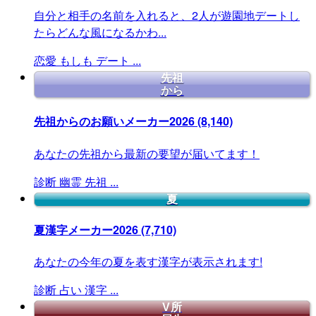
自分と相手の名前を入れると、2人が遊園地デートし
たらどんな風になるかわ...
恋愛
もしも
デート
...
先祖
から
先祖からのお願いメーカー2026
(8,140)
あなたの先祖から最新の要望が届いてます！
診断
幽霊
先祖
...
夏
夏漢字メーカー2026
(7,710)
あなたの今年の夏を表す漢字が表示されます!
診断
占い
漢字
...
V所