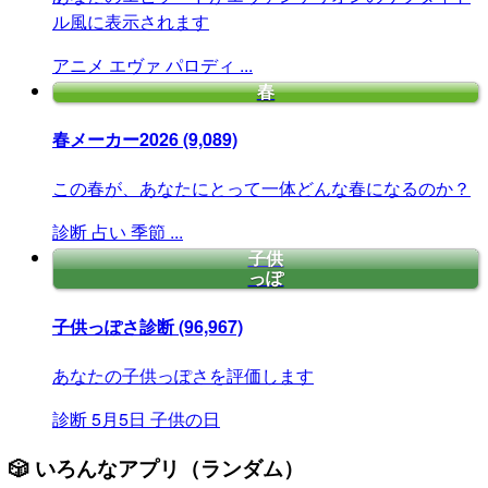
ル風に表示されます
アニメ
エヴァ
パロディ
...
春
春メーカー2026
(9,089)
この春が、あなたにとって一体どんな春になるのか？
診断
占い
季節
...
子供
っぽ
子供っぽさ診断
(96,967)
あなたの子供っぽさを評価します
診断
5月5日
子供の日
🎲 いろんなアプリ（ランダム）