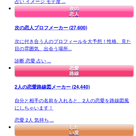
占い
イメージ
モテ度
...
次の
恋人
次の恋人プロフメーカー
(27,600)
次に付き合う人のプロフィールを大予想！性格、見た
目の雰囲気、出会う場所...
診断
恋愛
占い
...
恋愛
路線
2人の恋愛路線図メーカー
(24,440)
自分と相手の名前を入れると、2人の恋愛を路線図風
にしちゃいます！
恋愛
2人
気持ち
...
した
い度