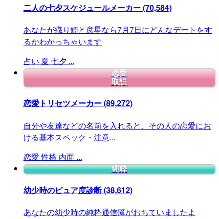
二人の七夕スケジュールメーカー
(70,584)
あなたが織り姫と彦星なら7月7日にどんなデートをす
るかわかっちゃいます
占い
夏
七夕
...
恋愛
取説
恋愛トリセツメーカー
(89,272)
自分や友達などの名前を入れると、その人の恋愛にお
ける基本スペック・注意...
恋愛
性格
内面
...
純粋
幼少時のピュア度診断
(38,612)
あなたの幼少時の純粋通信簿がおちていましたよ