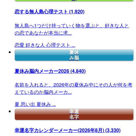
恋する無人島心理テスト
(1,920)
無人島へ1つだけ持っていく物を選ぶと、好きな人と
の恋であなたが本当に求...
恋愛
好きな人
心理テスト
...
夏休
み脳
夏休み脳内メーカー2026
(4,840)
名前を入れると、2026年の夏休み中にその人が何を考
えているのか脳内メーカ...
夏
思い出
夏休み
...
幸運
名字
幸運名字カレンダーメーカー(2026年8月)
(3,330)