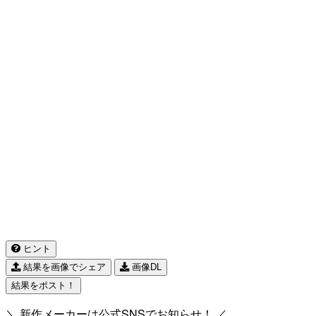
ヒント
結果を画像でシェア
画像DL
結果をポスト！
＼ 新作メーカーは公式SNSでお知らせ！ ／