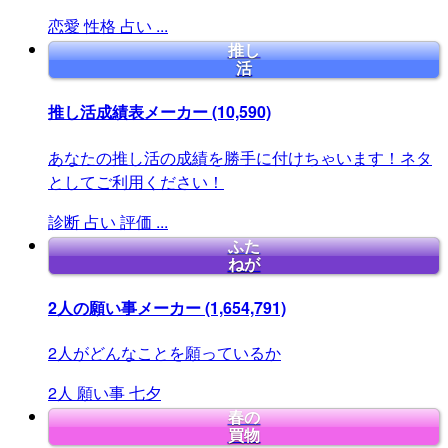
恋愛
性格
占い
...
推し
活
推し活成績表メーカー
(10,590)
あなたの推し活の成績を勝手に付けちゃいます！ネタ
としてご利用ください！
診断
占い
評価
...
ふた
ねが
2人の願い事メーカー
(1,654,791)
2人がどんなことを願っているか
2人
願い事
七夕
春の
買物