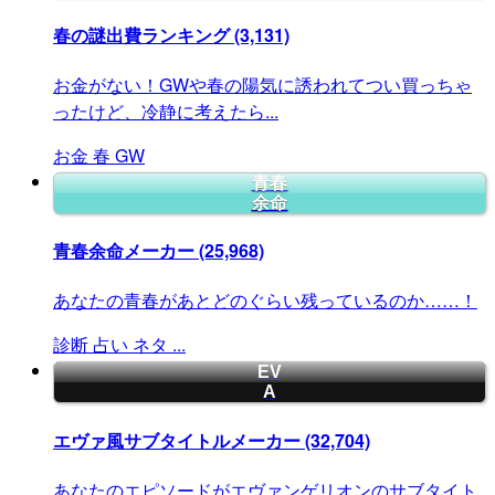
春の謎出費ランキング
(3,131)
お金がない！GWや春の陽気に誘われてつい買っちゃ
ったけど、冷静に考えたら...
お金
春
GW
青春
余命
青春余命メーカー
(25,968)
あなたの青春があとどのぐらい残っているのか……！
診断
占い
ネタ
...
EV
A
エヴァ風サブタイトルメーカー
(32,704)
あなたのエピソードがエヴァンゲリオンのサブタイト