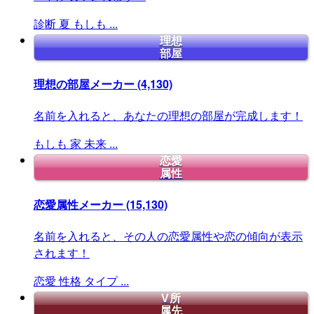
診断
夏
もしも
...
理想
部屋
理想の部屋メーカー
(4,130)
名前を入れると、あなたの理想の部屋が完成します！
もしも
家
未来
...
恋愛
属性
恋愛属性メーカー
(15,130)
名前を入れると、その人の恋愛属性や恋の傾向が表示
されます！
恋愛
性格
タイプ
...
V所
属先