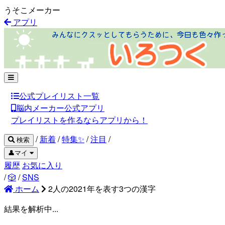
うそこメーカー
アプリ
公式プレイリスト一覧
脳内メーカー公式アプリ
プレイリストを作るならアプリから！
/
新着
/
特集✨
/
注目
/
検索
👤マイ
履歴
お気に入り
/
🎲
/
SNS
ホーム
2人の2021年を表す3つの漢字
結果を解析中...