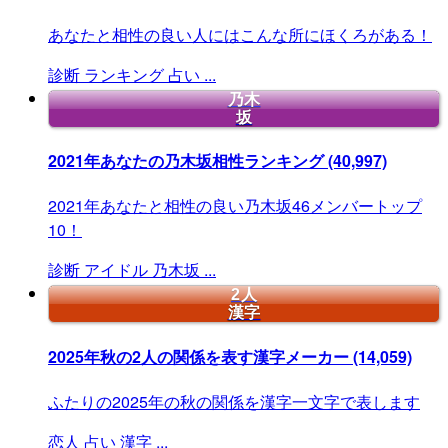
あなたと相性の良い人にはこんな所にほくろがある！
診断
ランキング
占い
...
乃木
坂
2021年あなたの乃木坂相性ランキング
(40,997)
2021年あなたと相性の良い乃木坂46メンバートップ
10！
診断
アイドル
乃木坂
...
2人
漢字
2025年秋の2人の関係を表す漢字メーカー
(14,059)
ふたりの2025年の秋の関係を漢字一文字で表します
恋人
占い
漢字
...