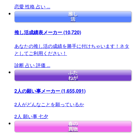
恋愛
性格
占い
...
推し
活
推し活成績表メーカー
(10,720)
あなたの推し活の成績を勝手に付けちゃいます！ネタ
としてご利用ください！
診断
占い
評価
...
ふた
ねが
2人の願い事メーカー
(1,655,091)
2人がどんなことを願っているか
2人
願い事
七夕
春の
買物