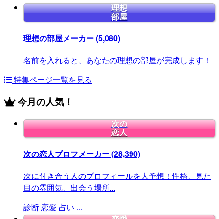
理想
部屋
理想の部屋メーカー
(5,080)
名前を入れると、あなたの理想の部屋が完成します！
特集ページ一覧を見る
今月の人気！
次の
恋人
次の恋人プロフメーカー
(28,390)
次に付き合う人のプロフィールを大予想！性格、見た
目の雰囲気、出会う場所...
診断
恋愛
占い
...