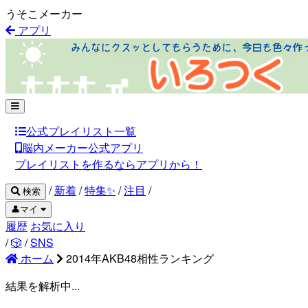
うそこメーカー
アプリ
公式プレイリスト一覧
脳内メーカー公式アプリ
プレイリストを作るならアプリから！
/
新着
/
特集✨
/
注目
/
検索
👤マイ
履歴
お気に入り
/
🎲
/
SNS
ホーム
2014年AKB48相性ランキング
結果を解析中...