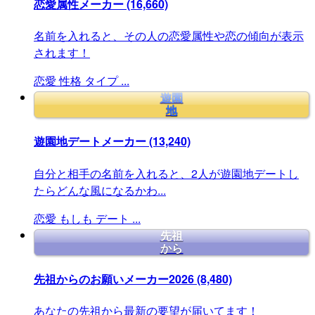
恋愛属性メーカー
(16,660)
名前を入れると、その人の恋愛属性や恋の傾向が表示
されます！
恋愛
性格
タイプ
...
遊園
地
遊園地デートメーカー
(13,240)
自分と相手の名前を入れると、2人が遊園地デートし
たらどんな風になるかわ...
恋愛
もしも
デート
...
先祖
から
先祖からのお願いメーカー2026
(8,480)
あなたの先祖から最新の要望が届いてます！