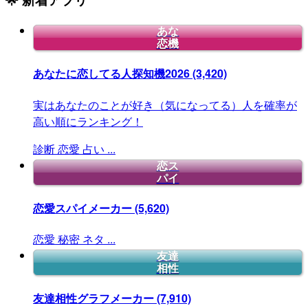
あな
恋機
あなたに恋してる人探知機2026
(3,420)
実はあなたのことが好き（気になってる）人を確率が
高い順にランキング！
診断
恋愛
占い
...
恋ス
パイ
恋愛スパイメーカー
(5,620)
恋愛
秘密
ネタ
...
友達
相性
友達相性グラフメーカー
(7,910)