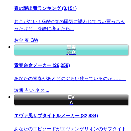
春の謎出費ランキング
(3,151)
お金がない！GWや春の陽気に誘われてつい買っちゃ
ったけど、冷静に考えたら...
お金
春
GW
青春
余命
青春余命メーカー
(26,258)
あなたの青春があとどのぐらい残っているのか……！
診断
占い
ネタ
...
EV
A
エヴァ風サブタイトルメーカー
(32,834)
あなたのエピソードがエヴァンゲリオンのサブタイト