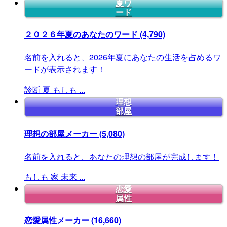
夏ワ
ード
２０２６年夏のあなたのワード
(4,790)
名前を入れると、2026年夏にあなたの生活を占めるワ
ードが表示されます！
診断
夏
もしも
...
理想
部屋
理想の部屋メーカー
(5,080)
名前を入れると、あなたの理想の部屋が完成します！
もしも
家
未来
...
恋愛
属性
恋愛属性メーカー
(16,660)