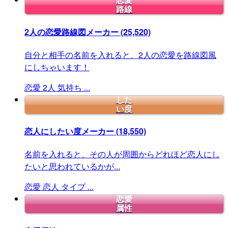
恋愛
路線
2人の恋愛路線図メーカー
(25,520)
自分と相手の名前を入れると、2人の恋愛を路線図風
にしちゃいます！
恋愛
2人
気持ち
...
した
い度
恋人にしたい度メーカー
(18,550)
名前を入れると、その人が周囲からどれほど恋人にし
たいと思われているかが...
恋愛
恋人
タイプ
...
恋愛
属性