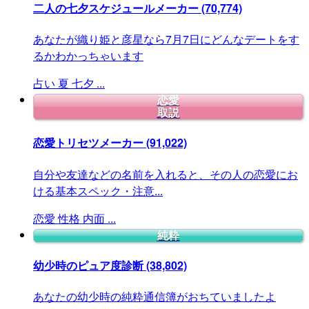
二人の七夕スケジュールメーカー
(70,774)
あなたが織り姫と彦星なら7月7日にどんなデートをす
るかわかっちゃいます
占い
夏
七夕
...
恋愛
取説
恋愛トリセツメーカー
(91,022)
自分や友達などの名前を入れると、その人の恋愛にお
ける基本スペック・注意...
恋愛
性格
内面
...
純粋
幼少時のピュア度診断
(38,802)
あなたの幼少時の純粋通信簿がおちていましたよ