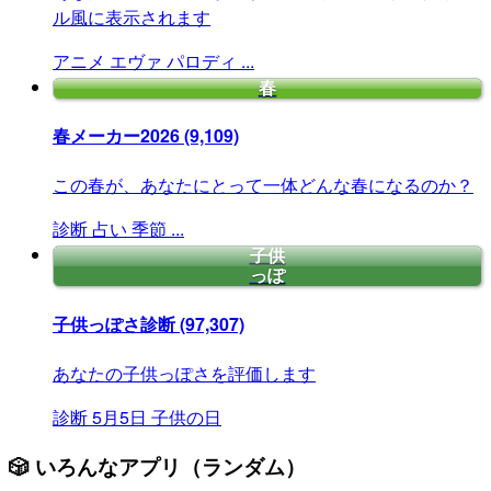
ル風に表示されます
アニメ
エヴァ
パロディ
...
春
春メーカー2026
(9,109)
この春が、あなたにとって一体どんな春になるのか？
診断
占い
季節
...
子供
っぽ
子供っぽさ診断
(97,307)
あなたの子供っぽさを評価します
診断
5月5日
子供の日
🎲 いろんなアプリ（ランダム）