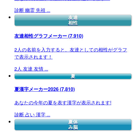
診断
幽霊
先祖
...
友達
相性
友達相性グラフメーカー
(7,910)
2人の名前を入力すると、友達としての相性がグラフ
で表示されます！
2人
友達
友情
...
夏
夏漢字メーカー2026
(7,810)
あなたの今年の夏を表す漢字が表示されます!
診断
占い
漢字
...
夏休
み脳