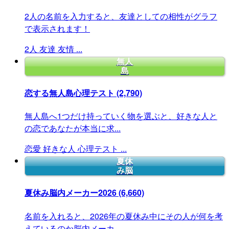
2人の名前を入力すると、友達としての相性がグラフ
で表示されます！
2人
友達
友情
...
無人
島
恋する無人島心理テスト
(2,790)
無人島へ1つだけ持っていく物を選ぶと、好きな人と
の恋であなたが本当に求...
恋愛
好きな人
心理テスト
...
夏休
み脳
夏休み脳内メーカー2026
(6,660)
名前を入れると、2026年の夏休み中にその人が何を考
えているのか脳内メーカ...