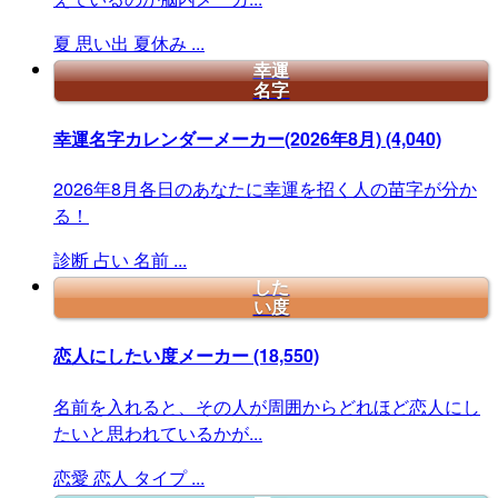
夏
思い出
夏休み
...
幸運
名字
幸運名字カレンダーメーカー(2026年8月)
(4,040)
2026年8月各日のあなたに幸運を招く人の苗字が分か
る！
診断
占い
名前
...
した
い度
恋人にしたい度メーカー
(18,550)
名前を入れると、その人が周囲からどれほど恋人にし
たいと思われているかが...
恋愛
恋人
タイプ
...