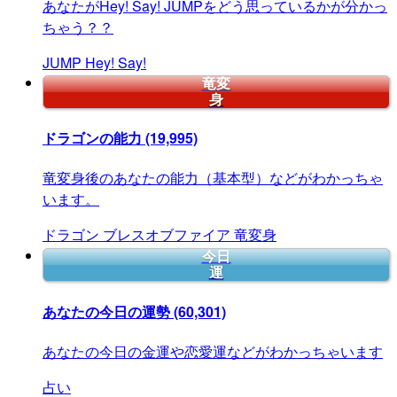
あなたがHey! Say! JUMPをどう思っているかが分かっ
ちゃう？？
JUMP
Hey!
Say!
竜変
身
ドラゴンの能力
(19,995)
竜変身後のあなたの能力（基本型）などがわかっちゃ
います。
ドラゴン
ブレスオブファイア
竜変身
今日
運
あなたの今日の運勢
(60,301)
あなたの今日の金運や恋愛運などがわかっちゃいます
占い