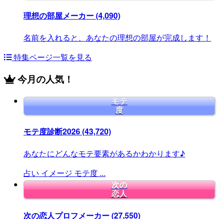
理想の部屋メーカー
(4,090)
名前を入れると、あなたの理想の部屋が完成します！
特集ページ一覧を見る
今月の人気！
モテ
度
モテ度診断2026
(43,720)
あなたにどんなモテ要素があるかわかります♪
占い
イメージ
モテ度
...
次の
恋人
次の恋人プロフメーカー
(27,550)