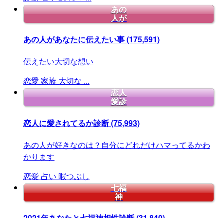
あの
人が
あの人があなたに伝えたい事
(175,591)
伝えたい大切な想い
恋愛
家族
大切な
...
恋人
愛診
恋人に愛されてるか診断
(75,993)
あの人が好きなのは？自分にどれだけハマってるかわ
かります
恋愛
占い
暇つぶし
七福
神
2021年あなたと七福神相性診断
(31,840)