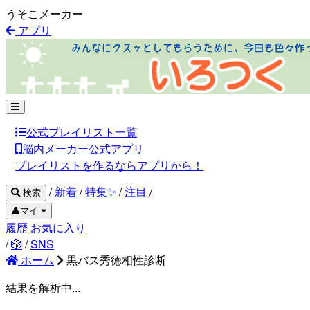
うそこメーカー
アプリ
公式プレイリスト一覧
脳内メーカー公式アプリ
プレイリストを作るならアプリから！
/
新着
/
特集✨
/
注目
/
検索
👤マイ
履歴
お気に入り
/
🎲
/
SNS
ホーム
黒バス秀徳相性診断
結果を解析中...