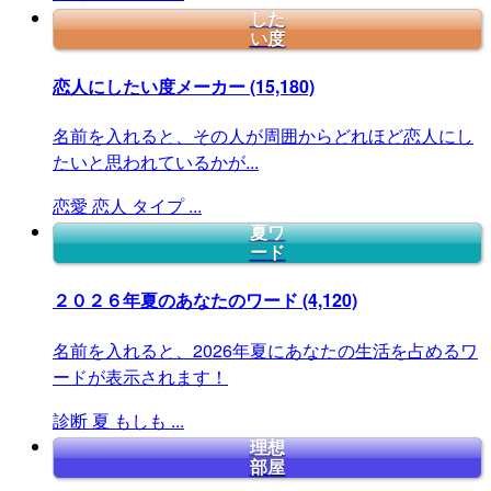
した
い度
恋人にしたい度メーカー
(15,180)
名前を入れると、その人が周囲からどれほど恋人にし
たいと思われているかが...
恋愛
恋人
タイプ
...
夏ワ
ード
２０２６年夏のあなたのワード
(4,120)
名前を入れると、2026年夏にあなたの生活を占めるワ
ードが表示されます！
診断
夏
もしも
...
理想
部屋