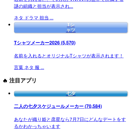
謎の組織と担当が表示され...
ネタ
ドラマ
担当
...
Tシ
ャツ
Tシャツメーカー2026
(5,570)
名前を入れるとオリジナルTシャツが表示されます！
言葉
ネタ
服
...
🔥 注目アプリ
七夕
二人の七夕スケジュールメーカー
(70,584)
あなたが織り姫と彦星なら7月7日にどんなデートをす
るかわかっちゃいます