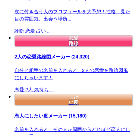
次に付き合う人のプロフィールを大予想！性格、見た
目の雰囲気、出会う場所...
診断
恋愛
占い
...
恋愛
路線
2人の恋愛路線図メーカー
(24,320)
自分と相手の名前を入れると、2人の恋愛を路線図風
にしちゃいます！
恋愛
2人
気持ち
...
した
い度
恋人にしたい度メーカー
(15,180)
名前を入れると、その人が周囲からどれほど恋人にし