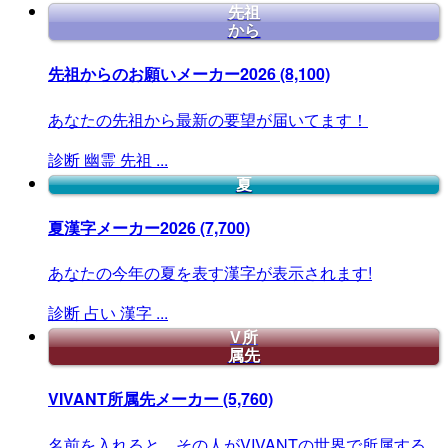
先祖
から
先祖からのお願いメーカー2026
(8,100)
あなたの先祖から最新の要望が届いてます！
診断
幽霊
先祖
...
夏
夏漢字メーカー2026
(7,700)
あなたの今年の夏を表す漢字が表示されます!
診断
占い
漢字
...
V所
属先
VIVANT所属先メーカー
(5,760)
名前を入れると、その人がVIVANTの世界で所属する