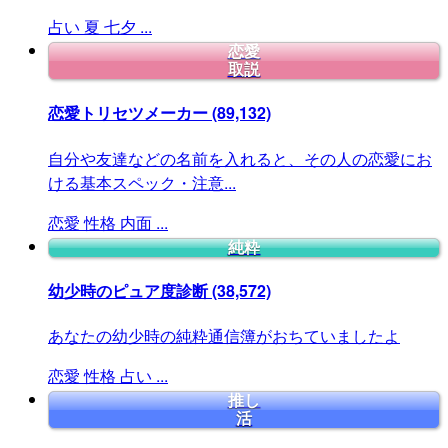
占い
夏
七夕
...
恋愛
取説
恋愛トリセツメーカー
(89,132)
自分や友達などの名前を入れると、その人の恋愛にお
ける基本スペック・注意...
恋愛
性格
内面
...
純粋
幼少時のピュア度診断
(38,572)
あなたの幼少時の純粋通信簿がおちていましたよ
恋愛
性格
占い
...
推し
活