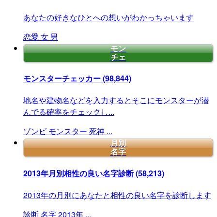
あなたの好きなひとへの想いがわかっちゃいます
恋愛
女
男
モン
チェ
モンスターチェッカー
(98,844)
地名や建物名などを入力するとそこにモンスターが潜
んでる確率をチェックし...
ゾンビ
モンスター
死神
...
月別
名字
2013年月別相性の良い名字診断
(58,213)
2013年の月別にあなたと相性の良い名字を診断します
診断
名字
2013年
...