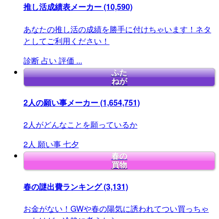
推し活成績表メーカー
(10,590)
あなたの推し活の成績を勝手に付けちゃいます！ネタ
としてご利用ください！
診断
占い
評価
...
ふた
ねが
2人の願い事メーカー
(1,654,751)
2人がどんなことを願っているか
2人
願い事
七夕
春の
買物
春の謎出費ランキング
(3,131)
お金がない！GWや春の陽気に誘われてつい買っちゃ