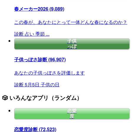
春メーカー2026
(9,089)
この春が、あなたにとって一体どんな春になるのか？
診断
占い
季節
...
子供
っぽ
子供っぽさ診断
(96,907)
あなたの子供っぽさを評価します
診断
5月5日
子供の日
🎲 いろんなアプリ（ランダム）
恋愛
度
恋愛度診断
(72,523)