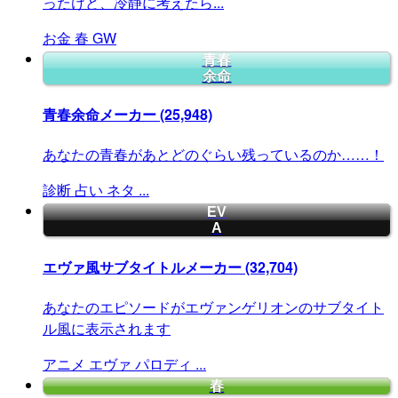
ったけど、冷静に考えたら...
お金
春
GW
青春
余命
青春余命メーカー
(25,948)
あなたの青春があとどのぐらい残っているのか……！
診断
占い
ネタ
...
EV
A
エヴァ風サブタイトルメーカー
(32,704)
あなたのエピソードがエヴァンゲリオンのサブタイト
ル風に表示されます
アニメ
エヴァ
パロディ
...
春