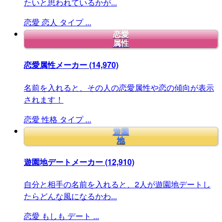
たいと思われているかが...
恋愛
恋人
タイプ
...
恋愛
属性
恋愛属性メーカー
(14,970)
名前を入れると、その人の恋愛属性や恋の傾向が表示
されます！
恋愛
性格
タイプ
...
遊園
地
遊園地デートメーカー
(12,910)
自分と相手の名前を入れると、2人が遊園地デートし
たらどんな風になるかわ...
恋愛
もしも
デート
...