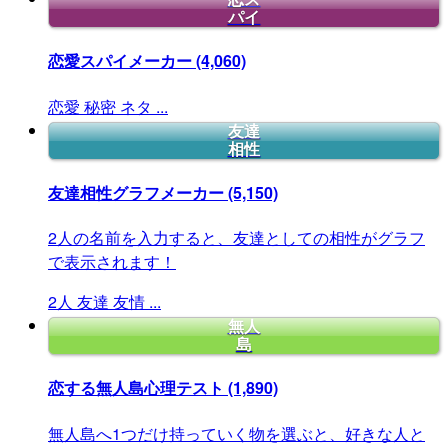
パイ
恋愛スパイメーカー
(4,060)
恋愛
秘密
ネタ
...
友達
相性
友達相性グラフメーカー
(5,150)
2人の名前を入力すると、友達としての相性がグラフ
で表示されます！
2人
友達
友情
...
無人
島
恋する無人島心理テスト
(1,890)
無人島へ1つだけ持っていく物を選ぶと、好きな人と