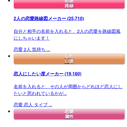
恋愛
路線
2人の恋愛路線図メーカー
(25,710)
自分と相手の名前を入れると、2人の恋愛を路線図風
にしちゃいます！
恋愛
2人
気持ち
...
した
い度
恋人にしたい度メーカー
(19,160)
名前を入れると、その人が周囲からどれほど恋人にし
たいと思われているかが...
恋愛
恋人
タイプ
...
恋愛
属性