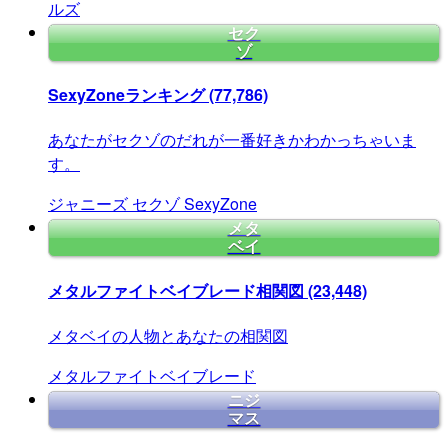
ルズ
セク
ゾ
SexyZoneランキング
(77,786)
あなたがセクゾのだれが一番好きかわかっちゃいま
す。
ジャニーズ
セクゾ
SexyZone
メタ
ベイ
メタルファイトベイブレード相関図
(23,448)
メタベイの人物とあなたの相関図
メタルファイトベイブレード
ニジ
マス