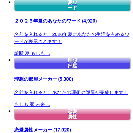
夏ワ
ード
２０２６年夏のあなたのワード
(4,920)
名前を入れると、2026年夏にあなたの生活を占めるワ
ードが表示されます！
診断
夏
もしも
...
理想
部屋
理想の部屋メーカー
(5,300)
名前を入れると、あなたの理想の部屋が完成します！
もしも
家
未来
...
恋愛
属性
恋愛属性メーカー
(17,020)