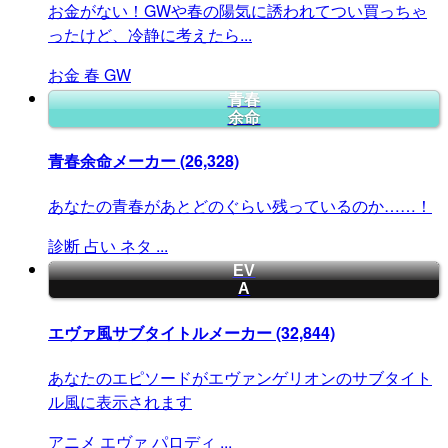
お金がない！GWや春の陽気に誘われてつい買っちゃ
ったけど、冷静に考えたら...
お金
春
GW
青春
余命
青春余命メーカー
(26,328)
あなたの青春があとどのぐらい残っているのか……！
診断
占い
ネタ
...
EV
A
エヴァ風サブタイトルメーカー
(32,844)
あなたのエピソードがエヴァンゲリオンのサブタイト
ル風に表示されます
アニメ
エヴァ
パロディ
...