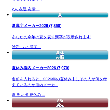
2人
友達
友情
...
夏
夏漢字メーカー2026
(7,850)
あなたの今年の夏を表す漢字が表示されます!
診断
占い
漢字
...
夏休
み脳
夏休み脳内メーカー2026
(7,070)
名前を入れると、2026年の夏休み中にその人が何を考
えているのか脳内メーカ...
夏
思い出
夏休み
...
V所
属先