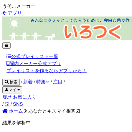
うそこメーカー
アプリ
公式プレイリスト一覧
脳内メーカー公式アプリ
プレイリストを作るならアプリから！
/
新着
/
特集✨
/
注目
/
検索
👤マイ
履歴
お気に入り
/
🎲
/
SNS
ホーム
あなたとキスマイ相関図
結果を解析中...