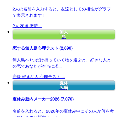
2人の名前を入力すると、友達としての相性がグラフ
で表示されます！
2人
友達
友情
...
無人
島
恋する無人島心理テスト
(2,890)
無人島へ1つだけ持っていく物を選ぶと、好きな人と
の恋であなたが本当に求...
恋愛
好きな人
心理テスト
...
夏休
み脳
夏休み脳内メーカー2026
(7,070)
名前を入れると、2026年の夏休み中にその人が何を考