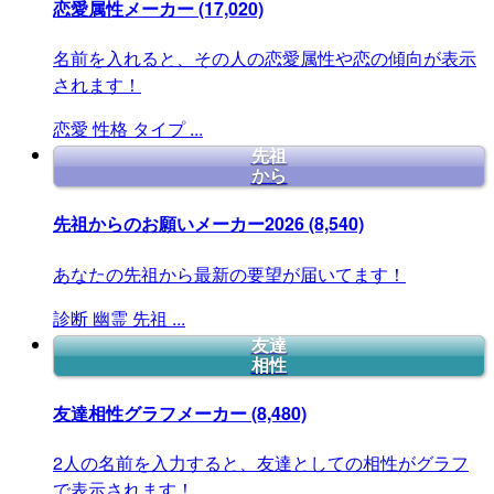
恋愛属性メーカー
(17,020)
名前を入れると、その人の恋愛属性や恋の傾向が表示
されます！
恋愛
性格
タイプ
...
先祖
から
先祖からのお願いメーカー2026
(8,540)
あなたの先祖から最新の要望が届いてます！
診断
幽霊
先祖
...
友達
相性
友達相性グラフメーカー
(8,480)
2人の名前を入力すると、友達としての相性がグラフ
で表示されます！