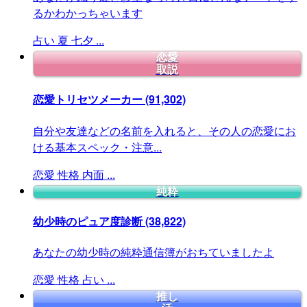
るかわかっちゃいます
占い
夏
七夕
...
恋愛
取説
恋愛トリセツメーカー
(91,302)
自分や友達などの名前を入れると、その人の恋愛にお
ける基本スペック・注意...
恋愛
性格
内面
...
純粋
幼少時のピュア度診断
(38,822)
あなたの幼少時の純粋通信簿がおちていましたよ
恋愛
性格
占い
...
推し