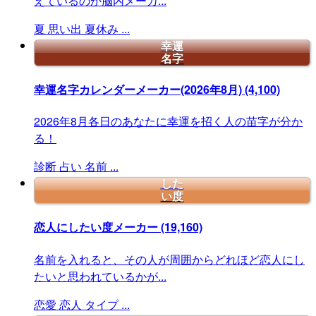
えているのか脳内メーカ...
夏
思い出
夏休み
...
幸運
名字
幸運名字カレンダーメーカー(2026年8月)
(4,100)
2026年8月各日のあなたに幸運を招く人の苗字が分か
る！
診断
占い
名前
...
した
い度
恋人にしたい度メーカー
(19,160)
名前を入れると、その人が周囲からどれほど恋人にし
たいと思われているかが...
恋愛
恋人
タイプ
...