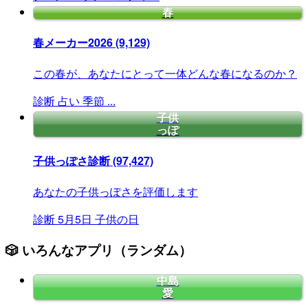
春
春メーカー2026
(9,129)
この春が、あなたにとって一体どんな春になるのか？
診断
占い
季節
...
子供
っぽ
子供っぽさ診断
(97,427)
あなたの子供っぽさを評価します
診断
5月5日
子供の日
🎲 いろんなアプリ（ランダム）
中島
愛