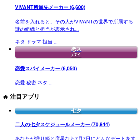
VIVANT所属先メーカー
(6,600)
名前を入れると、その人がVIVANTの世界で所属する
謎の組織と担当が表示され...
ネタ
ドラマ
担当
...
恋ス
パイ
恋愛スパイメーカー
(6,050)
恋愛
秘密
ネタ
...
🔥 注目アプリ
七夕
二人の七夕スケジュールメーカー
(70,844)
あなたが織り姫と彦星なら7月7日にどんなデートをす