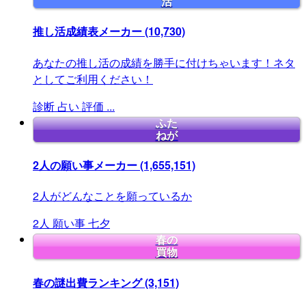
活
推し活成績表メーカー
(10,730)
あなたの推し活の成績を勝手に付けちゃいます！ネタ
としてご利用ください！
診断
占い
評価
...
ふた
ねが
2人の願い事メーカー
(1,655,151)
2人がどんなことを願っているか
2人
願い事
七夕
春の
買物
春の謎出費ランキング
(3,151)