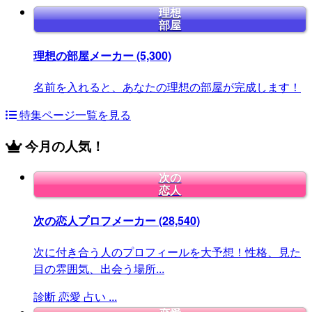
理想
部屋
理想の部屋メーカー
(5,300)
名前を入れると、あなたの理想の部屋が完成します！
特集ページ一覧を見る
今月の人気！
次の
恋人
次の恋人プロフメーカー
(28,540)
次に付き合う人のプロフィールを大予想！性格、見た
目の雰囲気、出会う場所...
診断
恋愛
占い
...