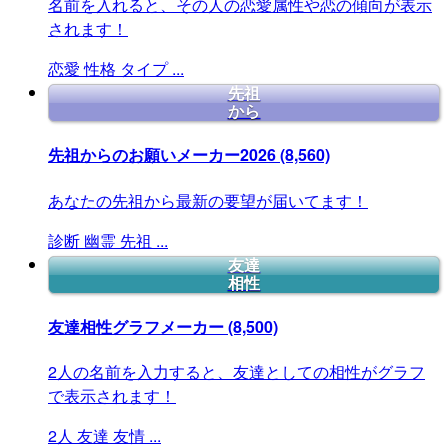
名前を入れると、その人の恋愛属性や恋の傾向が表示
されます！
恋愛
性格
タイプ
...
先祖
から
先祖からのお願いメーカー2026
(8,560)
あなたの先祖から最新の要望が届いてます！
診断
幽霊
先祖
...
友達
相性
友達相性グラフメーカー
(8,500)
2人の名前を入力すると、友達としての相性がグラフ
で表示されます！
2人
友達
友情
...