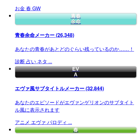
お金
春
GW
青春
余命
青春余命メーカー
(26,348)
あなたの青春があとどのぐらい残っているのか……！
診断
占い
ネタ
...
EV
A
エヴァ風サブタイトルメーカー
(32,844)
あなたのエピソードがエヴァンゲリオンのサブタイト
ル風に表示されます
アニメ
エヴァ
パロディ
...
春