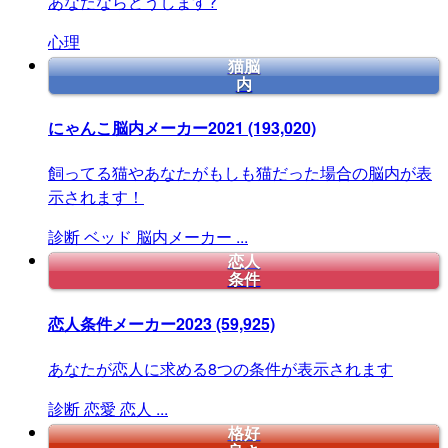
あなたならどうします?
心理
猫脳
内
にゃんこ脳内メーカー2021
(193,020)
飼ってる猫やあなたがもしも猫だった場合の脳内が表
示されます！
診断
ベッド
脳内メーカー
...
恋人
条件
恋人条件メーカー2023
(59,925)
あなたが恋人に求める8つの条件が表示されます
診断
恋愛
恋人
...
格好