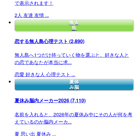
で表示されます！
2人
友達
友情
...
無人
島
恋する無人島心理テスト
(2,890)
無人島へ1つだけ持っていく物を選ぶと、好きな人と
の恋であなたが本当に求...
恋愛
好きな人
心理テスト
...
夏休
み脳
夏休み脳内メーカー2026
(7,110)
名前を入れると、2026年の夏休み中にその人が何を考
えているのか脳内メーカ...
夏
思い出
夏休み
...