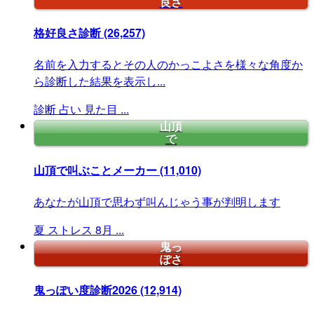
良さ
格好良さ診断
(26,257)
名前を入力するとその人のかっこよさを様々な角度か
ら診断した結果を表示し...
診断
占い
見た目
...
山頂
で
山頂で叫ぶことメーカー
(11,010)
あなたが山頂で思わず叫んじゃう事が判明します
夏
ストレス
8月
...
鬼っ
ぽさ
鬼っぽい度診断2026
(12,914)