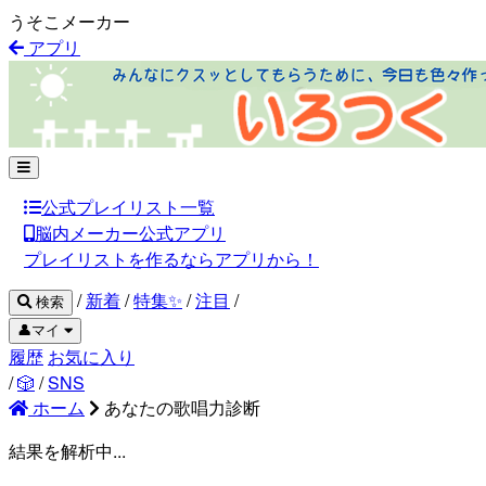
うそこメーカー
アプリ
公式プレイリスト一覧
脳内メーカー公式アプリ
プレイリストを作るならアプリから！
/
新着
/
特集✨
/
注目
/
検索
👤マイ
履歴
お気に入り
/
🎲
/
SNS
ホーム
あなたの歌唱力診断
結果を解析中...