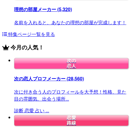
理想の部屋メーカー
(5,320)
名前を入れると、あなたの理想の部屋が完成します！
特集ページ一覧を見る
今月の人気！
次の
恋人
次の恋人プロフメーカー
(28,560)
次に付き合う人のプロフィールを大予想！性格、見た
目の雰囲気、出会う場所...
診断
恋愛
占い
...
恋愛
路線