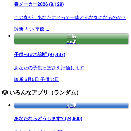
春メーカー2026
(9,129)
この春が、あなたにとって一体どんな春になるのか？
診断
占い
季節
...
子供
っぽ
子供っぽさ診断
(97,437)
あなたの子供っぽさを評価します
診断
5月5日
子供の日
🎲 いろんなアプリ（ランダム）
心理
あなたならどうします?
(24,900)