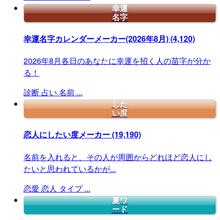
幸運
名字
幸運名字カレンダーメーカー(2026年8月)
(4,120)
2026年8月各日のあなたに幸運を招く人の苗字が分か
る！
診断
占い
名前
...
した
い度
恋人にしたい度メーカー
(19,190)
名前を入れると、その人が周囲からどれほど恋人にし
たいと思われているかが...
恋愛
恋人
タイプ
...
夏ワ
ード