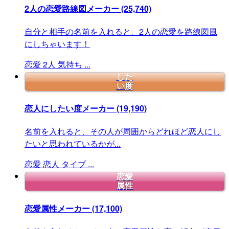
2人の恋愛路線図メーカー
(25,740)
自分と相手の名前を入れると、2人の恋愛を路線図風
にしちゃいます！
恋愛
2人
気持ち
...
した
い度
恋人にしたい度メーカー
(19,190)
名前を入れると、その人が周囲からどれほど恋人にし
たいと思われているかが...
恋愛
恋人
タイプ
...
恋愛
属性
恋愛属性メーカー
(17,100)