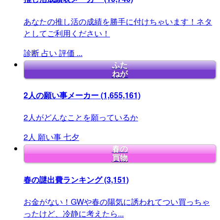
あなたの推し活の成績を勝手に付けちゃいます！ネタ
としてご利用ください！
診断
占い
評価
...
ふた
ねが
2人の願い事メーカー
(1,655,161)
2人がどんなことを願っているか
2人
願い事
七夕
春の
買物
春の謎出費ランキング
(3,151)
お金がない！GWや春の陽気に誘われてつい買っちゃ
ったけど、冷静に考えたら...