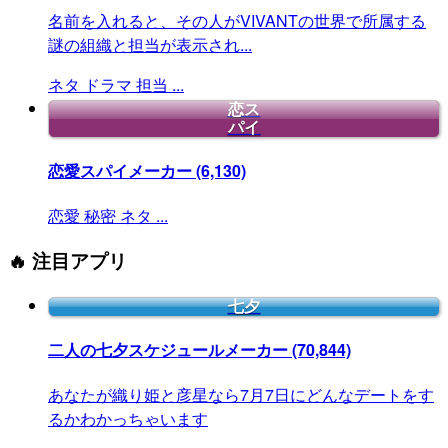
名前を入れると、その人がVIVANTの世界で所属する
謎の組織と担当が表示され...
ネタ
ドラマ
担当
...
恋ス
パイ
恋愛スパイメーカー
(6,130)
恋愛
秘密
ネタ
...
🔥 注目アプリ
七夕
二人の七夕スケジュールメーカー
(70,844)
あなたが織り姫と彦星なら7月7日にどんなデートをす
るかわかっちゃいます