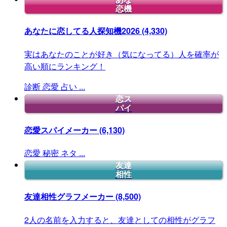
恋機
あなたに恋してる人探知機2026
(4,330)
実はあなたのことが好き（気になってる）人を確率が
高い順にランキング！
診断
恋愛
占い
...
恋ス
パイ
恋愛スパイメーカー
(6,130)
恋愛
秘密
ネタ
...
友達
相性
友達相性グラフメーカー
(8,500)
2人の名前を入力すると、友達としての相性がグラフ