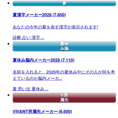
夏
夏漢字メーカー2026
(7,850)
あなたの今年の夏を表す漢字が表示されます!
診断
占い
漢字
...
夏休
み脳
夏休み脳内メーカー2026
(7,110)
名前を入れると、2026年の夏休み中にその人が何を考
えているのか脳内メーカ...
夏
思い出
夏休み
...
V所
属先
VIVANT所属先メーカー
(6,600)