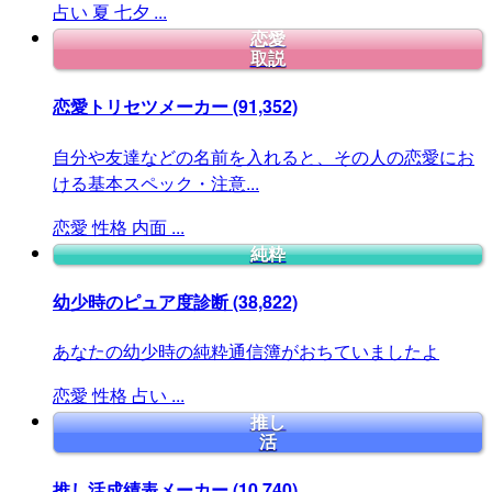
占い
夏
七夕
...
恋愛
取説
恋愛トリセツメーカー
(91,352)
自分や友達などの名前を入れると、その人の恋愛にお
ける基本スペック・注意...
恋愛
性格
内面
...
純粋
幼少時のピュア度診断
(38,822)
あなたの幼少時の純粋通信簿がおちていましたよ
恋愛
性格
占い
...
推し
活
推し活成績表メーカー
(10,740)