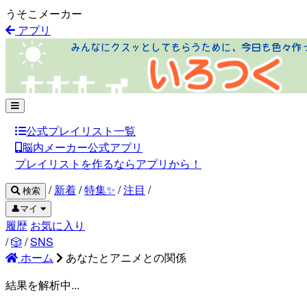
うそこメーカー
アプリ
公式プレイリスト一覧
脳内メーカー公式アプリ
プレイリストを作るならアプリから！
/
新着
/
特集✨
/
注目
/
検索
👤マイ
履歴
お気に入り
/
🎲
/
SNS
ホーム
あなたとアニメとの関係
結果を解析中...