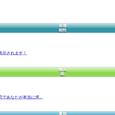
友達
相性
表示されます！
無人
島
であなたが本当に求...
夏休