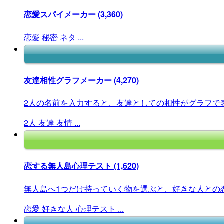
恋愛スパイメーカー
(3,360)
恋愛
秘密
ネタ
...
友達相性グラフメーカー
(4,270)
2人の名前を入力すると、友達としての相性がグラフで
2人
友達
友情
...
恋する無人島心理テスト
(1,620)
無人島へ1つだけ持っていく物を選ぶと、好きな人との恋
恋愛
好きな人
心理テスト
...