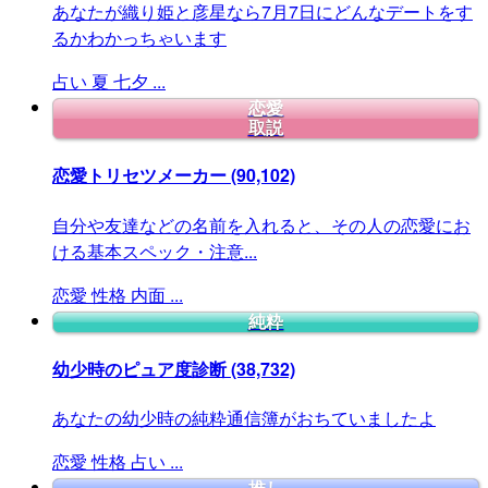
あなたが織り姫と彦星なら7月7日にどんなデートをす
るかわかっちゃいます
占い
夏
七夕
...
恋愛
取説
恋愛トリセツメーカー
(90,102)
自分や友達などの名前を入れると、その人の恋愛にお
ける基本スペック・注意...
恋愛
性格
内面
...
純粋
幼少時のピュア度診断
(38,732)
あなたの幼少時の純粋通信簿がおちていましたよ
恋愛
性格
占い
...