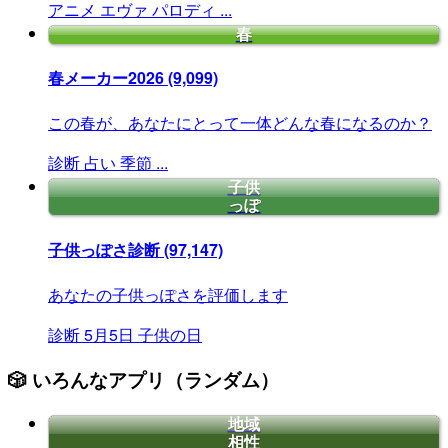
アニメ
エヴァ
パロディ
...
春
春メーカー2026
(9,099)
この春が、あなたにとって一体どんな春になるのか？
診断
占い
季節
...
子供
っぽ
子供っぽさ診断
(97,147)
あなたの子供っぽさを評価します
診断
5月5日
子供の日
🎲 いろんなアプリ（ランダム）
地域
相性