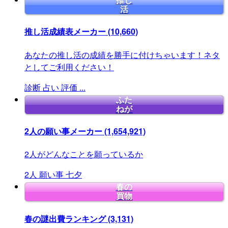
推し
活
推し活成績表メーカー
(10,660)
あなたの推し活の成績を勝手に付けちゃいます！ネタ
としてご利用ください！
診断
占い
評価
...
ふた
ねが
2人の願い事メーカー
(1,654,921)
2人がどんなことを願っているか
2人
願い事
七夕
春の
買物
春の謎出費ランキング
(3,131)