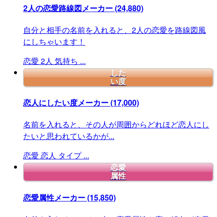
2人の恋愛路線図メーカー
(24,880)
自分と相手の名前を入れると、2人の恋愛を路線図風
にしちゃいます！
恋愛
2人
気持ち
...
した
い度
恋人にしたい度メーカー
(17,000)
名前を入れると、その人が周囲からどれほど恋人にし
たいと思われているかが...
恋愛
恋人
タイプ
...
恋愛
属性
恋愛属性メーカー
(15,850)