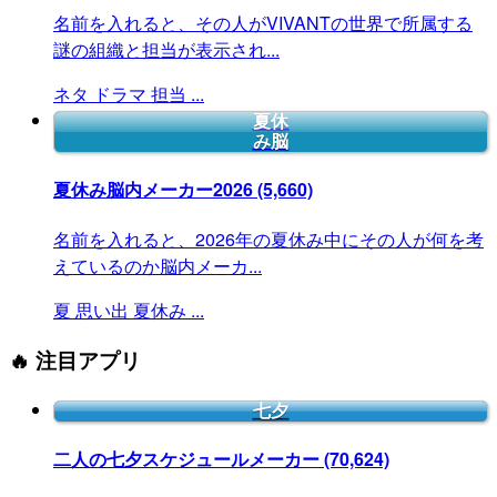
名前を入れると、その人がVIVANTの世界で所属する
謎の組織と担当が表示され...
ネタ
ドラマ
担当
...
夏休
み脳
夏休み脳内メーカー2026
(5,660)
名前を入れると、2026年の夏休み中にその人が何を考
えているのか脳内メーカ...
夏
思い出
夏休み
...
🔥 注目アプリ
七夕
二人の七夕スケジュールメーカー
(70,624)