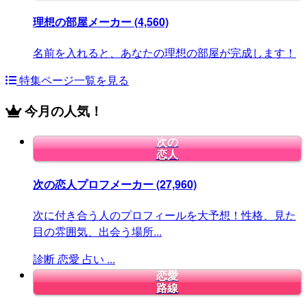
理想の部屋メーカー
(4,560)
名前を入れると、あなたの理想の部屋が完成します！
特集ページ一覧を見る
今月の人気！
次の
恋人
次の恋人プロフメーカー
(27,960)
次に付き合う人のプロフィールを大予想！性格、見た
目の雰囲気、出会う場所...
診断
恋愛
占い
...
恋愛
路線