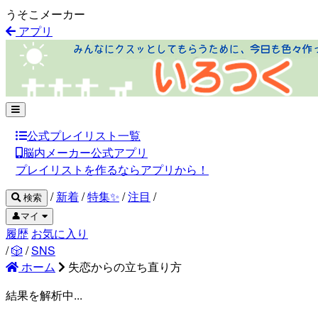
うそこメーカー
アプリ
公式プレイリスト一覧
脳内メーカー公式アプリ
プレイリストを作るならアプリから！
/
新着
/
特集✨
/
注目
/
検索
👤マイ
履歴
お気に入り
/
🎲
/
SNS
ホーム
失恋からの立ち直り方
結果を解析中...