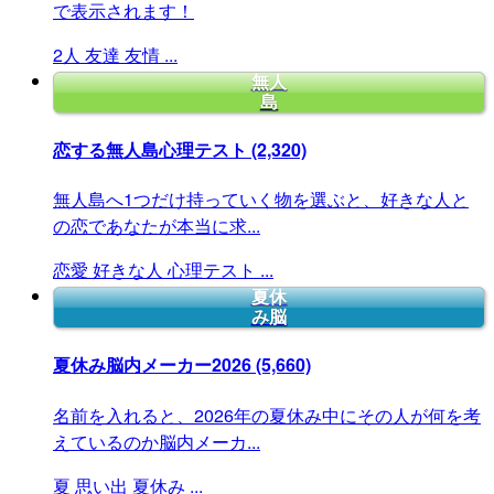
で表示されます！
2人
友達
友情
...
無人
島
恋する無人島心理テスト
(2,320)
無人島へ1つだけ持っていく物を選ぶと、好きな人と
の恋であなたが本当に求...
恋愛
好きな人
心理テスト
...
夏休
み脳
夏休み脳内メーカー2026
(5,660)
名前を入れると、2026年の夏休み中にその人が何を考
えているのか脳内メーカ...
夏
思い出
夏休み
...