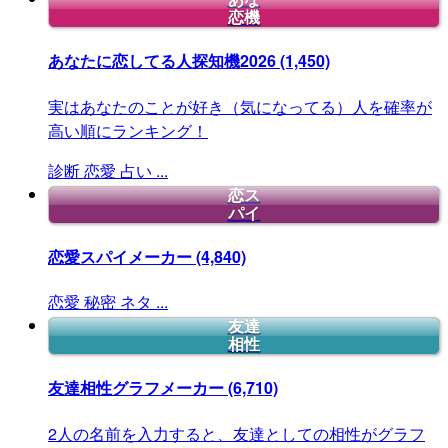
恋機
あなたに恋してる人探知機2026
(1,450)
実はあなたのことが好き（気になってる）人を確率が
高い順にランキング！
診断
恋愛
占い
...
恋ス
パイ
恋愛スパイメーカー
(4,840)
恋愛
秘密
ネタ
...
友達
相性
友達相性グラフメーカー
(6,710)
2人の名前を入力すると、友達としての相性がグラフ