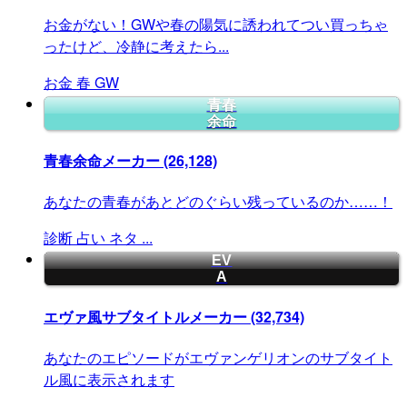
お金がない！GWや春の陽気に誘われてつい買っちゃ
ったけど、冷静に考えたら...
お金
春
GW
青春
余命
青春余命メーカー
(26,128)
あなたの青春があとどのぐらい残っているのか……！
診断
占い
ネタ
...
EV
A
エヴァ風サブタイトルメーカー
(32,734)
あなたのエピソードがエヴァンゲリオンのサブタイト
ル風に表示されます