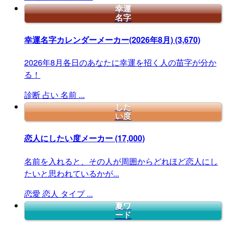
幸運
名字
幸運名字カレンダーメーカー(2026年8月)
(3,670)
2026年8月各日のあなたに幸運を招く人の苗字が分か
る！
診断
占い
名前
...
した
い度
恋人にしたい度メーカー
(17,000)
名前を入れると、その人が周囲からどれほど恋人にし
たいと思われているかが...
恋愛
恋人
タイプ
...
夏ワ
ード