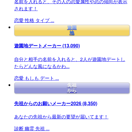
名前を入れると、その人の恋愛属性や恋の傾向が表示
されます！
恋愛
性格
タイプ
...
遊園
地
遊園地デートメーカー
(13,090)
自分と相手の名前を入れると、2人が遊園地デートし
たらどんな風になるかわ...
恋愛
もしも
デート
...
先祖
から
先祖からのお願いメーカー2026
(8,350)
あなたの先祖から最新の要望が届いてます！
診断
幽霊
先祖
...