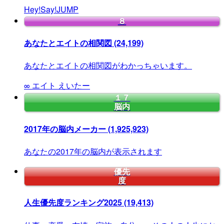
Hey!Say!JUMP
８
あなたとエイトの相関図
(24,199)
あなたとエイトの相関図がわかっちゃいます。
∞
エイト
えいたー
１７
脳内
2017年の脳内メーカー
(1,925,923)
あなたの2017年の脳内が表示されます
優先
度
人生優先度ランキング2025
(19,413)