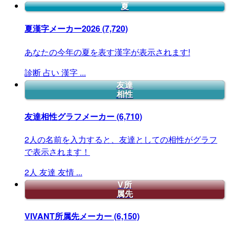
夏
夏漢字メーカー2026
(7,720)
あなたの今年の夏を表す漢字が表示されます!
診断
占い
漢字
...
友達
相性
友達相性グラフメーカー
(6,710)
2人の名前を入力すると、友達としての相性がグラフ
で表示されます！
2人
友達
友情
...
V所
属先
VIVANT所属先メーカー
(6,150)