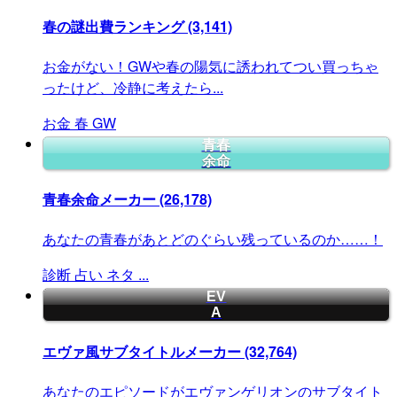
春の謎出費ランキング
(3,141)
お金がない！GWや春の陽気に誘われてつい買っちゃ
ったけど、冷静に考えたら...
お金
春
GW
青春
余命
青春余命メーカー
(26,178)
あなたの青春があとどのぐらい残っているのか……！
診断
占い
ネタ
...
EV
A
エヴァ風サブタイトルメーカー
(32,764)
あなたのエピソードがエヴァンゲリオンのサブタイト