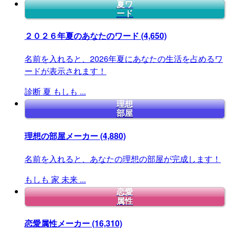
夏ワ
ード
２０２６年夏のあなたのワード
(4,650)
名前を入れると、2026年夏にあなたの生活を占めるワ
ードが表示されます！
診断
夏
もしも
...
理想
部屋
理想の部屋メーカー
(4,880)
名前を入れると、あなたの理想の部屋が完成します！
もしも
家
未来
...
恋愛
属性
恋愛属性メーカー
(16,310)