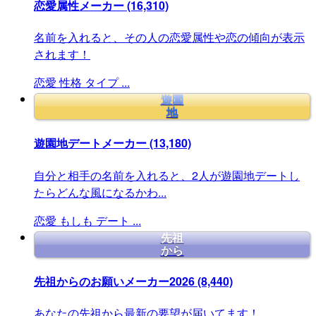
恋愛属性メーカー
(16,310)
名前を入れると、その人の恋愛属性や恋の傾向が表示
されます！
恋愛
性格
タイプ
...
遊園
地
遊園地デートメーカー
(13,180)
自分と相手の名前を入れると、2人が遊園地デートし
たらどんな風になるかわ...
恋愛
もしも
デート
...
先祖
から
先祖からのお願いメーカー2026
(8,440)
あなたの先祖から最新の要望が届いてます！