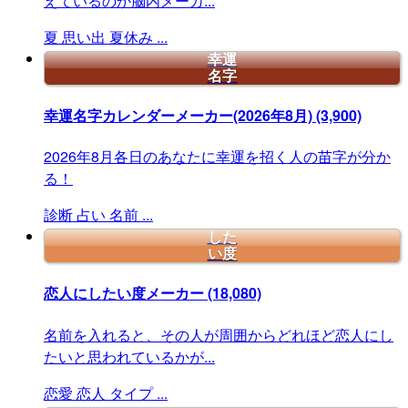
えているのか脳内メーカ...
夏
思い出
夏休み
...
幸運
名字
幸運名字カレンダーメーカー(2026年8月)
(3,900)
2026年8月各日のあなたに幸運を招く人の苗字が分か
る！
診断
占い
名前
...
した
い度
恋人にしたい度メーカー
(18,080)
名前を入れると、その人が周囲からどれほど恋人にし
たいと思われているかが...
恋愛
恋人
タイプ
...