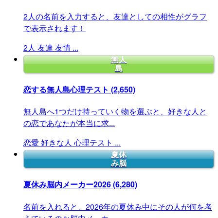
2人の名前を入力すると、友達としての相性がグラフ
で表示されます！
2人
友達
友情
...
無人
島
恋する無人島心理テスト
(2,650)
無人島へ1つだけ持っていく物を選ぶと、好きな人と
の恋であなたが本当に求...
恋愛
好きな人
心理テスト
...
夏休
み脳
夏休み脳内メーカー2026
(6,280)
名前を入れると、2026年の夏休み中にその人が何を考