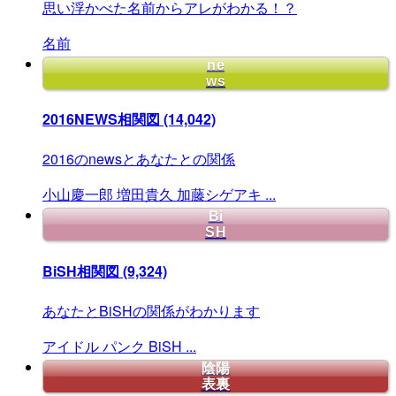
思い浮かべた名前からアレがわかる！？
名前
ne
ws
2016NEWS相関図
(14,042)
2016のnewsとあなたとの関係
小山慶一郎
増田貴久
加藤シゲアキ
...
Bi
SH
BiSH相関図
(9,324)
あなたとBiSHの関係がわかります
アイドル
パンク
BiSH
...
陰陽
表裏