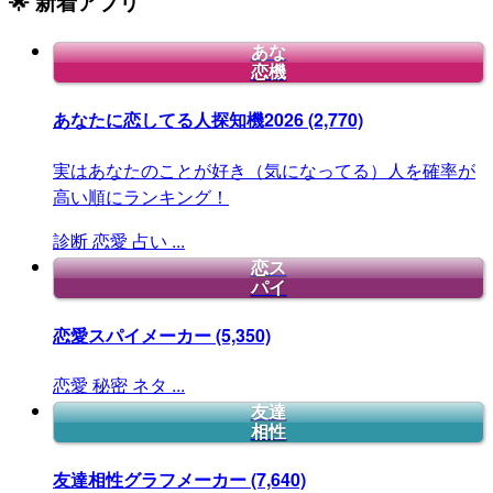
🌟 新着アプリ
あな
恋機
あなたに恋してる人探知機2026
(2,770)
実はあなたのことが好き（気になってる）人を確率が
高い順にランキング！
診断
恋愛
占い
...
恋ス
パイ
恋愛スパイメーカー
(5,350)
恋愛
秘密
ネタ
...
友達
相性
友達相性グラフメーカー
(7,640)