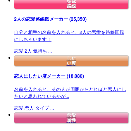
恋愛
路線
2人の恋愛路線図メーカー
(25,350)
自分と相手の名前を入れると、2人の恋愛を路線図風
にしちゃいます！
恋愛
2人
気持ち
...
した
い度
恋人にしたい度メーカー
(18,080)
名前を入れると、その人が周囲からどれほど恋人にし
たいと思われているかが...
恋愛
恋人
タイプ
...
恋愛
属性