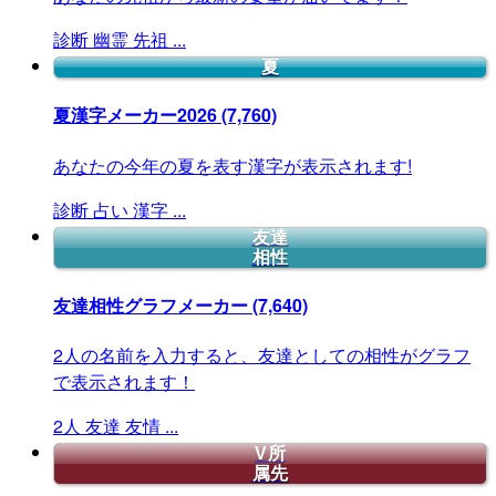
診断
幽霊
先祖
...
夏
夏漢字メーカー2026
(7,760)
あなたの今年の夏を表す漢字が表示されます!
診断
占い
漢字
...
友達
相性
友達相性グラフメーカー
(7,640)
2人の名前を入力すると、友達としての相性がグラフ
で表示されます！
2人
友達
友情
...
V所
属先