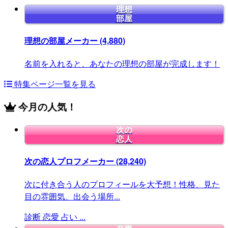
理想
部屋
理想の部屋メーカー
(4,880)
名前を入れると、あなたの理想の部屋が完成します！
特集ページ一覧を見る
今月の人気！
次の
恋人
次の恋人プロフメーカー
(28,240)
次に付き合う人のプロフィールを大予想！性格、見た
目の雰囲気、出会う場所...
診断
恋愛
占い
...