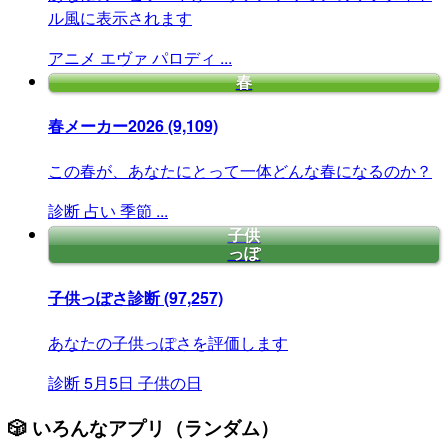
ル風に表示されます
アニメ
エヴァ
パロディ
...
春
春メーカー2026
(9,109)
この春が、あなたにとって一体どんな春になるのか？
診断
占い
季節
...
子供
っぽ
子供っぽさ診断
(97,257)
あなたの子供っぽさを評価します
診断
5月5日
子供の日
🎲 いろんなアプリ（ランダム）