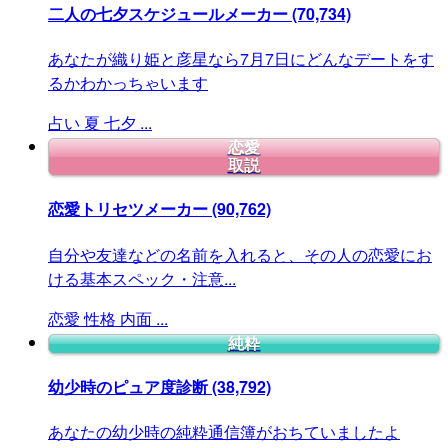
二人の七夕スケジュールメーカー
(70,734)
あなたが織り姫と彦星なら7月7日にどんなデートをす
るかわかっちゃいます
占い
夏
七夕
...
恋愛
取説
恋愛トリセツメーカー
(90,762)
自分や友達などの名前を入れると、その人の恋愛にお
ける基本スペック・注意...
恋愛
性格
内面
...
純粋
幼少時のピュア度診断
(38,792)
あなたの幼少時の純粋通信簿がおちていましたよ