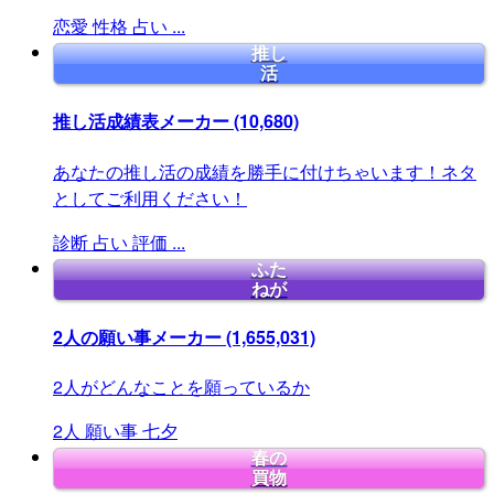
恋愛
性格
占い
...
推し
活
推し活成績表メーカー
(10,680)
あなたの推し活の成績を勝手に付けちゃいます！ネタ
としてご利用ください！
診断
占い
評価
...
ふた
ねが
2人の願い事メーカー
(1,655,031)
2人がどんなことを願っているか
2人
願い事
七夕
春の
買物