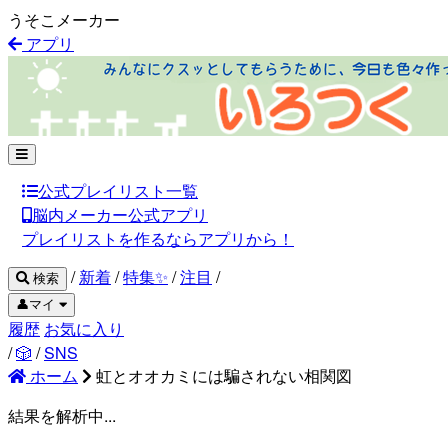
うそこメーカー
アプリ
公式プレイリスト一覧
脳内メーカー公式アプリ
プレイリストを作るならアプリから！
/
新着
/
特集✨
/
注目
/
検索
👤マイ
履歴
お気に入り
/
🎲
/
SNS
ホーム
虹とオオカミには騙されない相関図
結果を解析中...