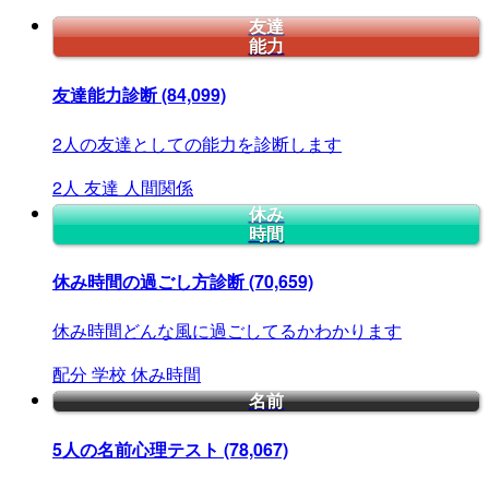
友達
能力
友達能力診断
(84,099)
2人の友達としての能力を診断します
2人
友達
人間関係
休み
時間
休み時間の過ごし方診断
(70,659)
休み時間どんな風に過ごしてるかわかります
配分
学校
休み時間
名前
5人の名前心理テスト
(78,067)