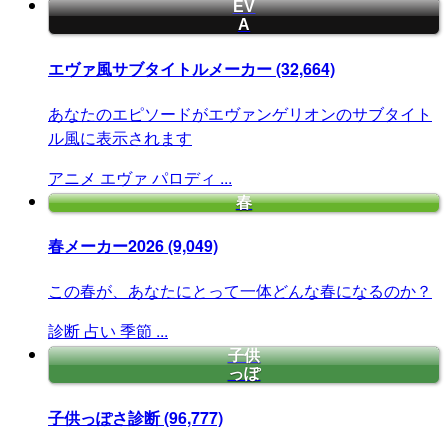
EV
A
エヴァ風サブタイトルメーカー
(32,664)
あなたのエピソードがエヴァンゲリオンのサブタイト
ル風に表示されます
アニメ
エヴァ
パロディ
...
春
春メーカー2026
(9,049)
この春が、あなたにとって一体どんな春になるのか？
診断
占い
季節
...
子供
っぽ
子供っぽさ診断
(96,777)