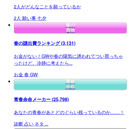
2人がどんなことを願っているか
2人
願い事
七夕
春の
買物
春の謎出費ランキング
(3,131)
お金がない！GWや春の陽気に誘われてつい買っちゃ
ったけど、冷静に考えたら...
お金
春
GW
青春
余命
青春余命メーカー
(25,798)
あなたの青春があとどのぐらい残っているのか……！
診断
占い
ネタ
...