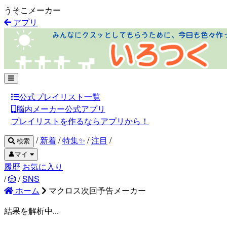
うそこメーカー
アプリ
公式プレイリスト一覧
脳内メーカー公式アプリ
プレイリストを作るならアプリから！
/
新着
/
特集✨
/
注目
/
検索
👤マイ
履歴
お気に入り
/
🎲
/
SNS
ホーム
マクロス次回予告メーカー
結果を解析中...