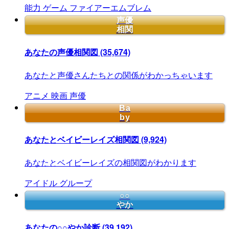
能力
ゲーム
ファイアーエムブレム
声優
相関
あなたの声優相関図
(35,674)
あなたと声優さんたちとの関係がわかっちゃいます
アニメ
映画
声優
Ba
by
あなたとベイビーレイズ相関図
(9,924)
あなたとベイビーレイズの相関図がわかります
アイドル
グループ
○○
やか
あなたの○○やか診断
(39,192)