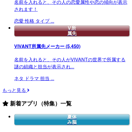
名前を入れると、その人の恋愛属性や恋の傾向が表示
されます！
恋愛
性格
タイプ
...
V所
属先
VIVANT所属先メーカー
(5,450)
名前を入れると、その人がVIVANTの世界で所属する
謎の組織と担当が表示され...
ネタ
ドラマ
担当
...
もっと見る
新着アプリ（特集）一覧
夏休
み脳