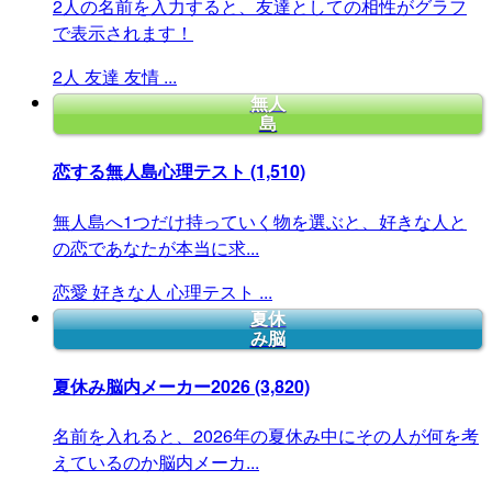
2人の名前を入力すると、友達としての相性がグラフ
で表示されます！
2人
友達
友情
...
無人
島
恋する無人島心理テスト
(1,510)
無人島へ1つだけ持っていく物を選ぶと、好きな人と
の恋であなたが本当に求...
恋愛
好きな人
心理テスト
...
夏休
み脳
夏休み脳内メーカー2026
(3,820)
名前を入れると、2026年の夏休み中にその人が何を考
えているのか脳内メーカ...