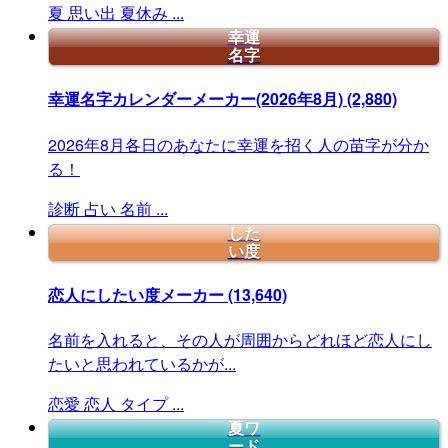
夏
思い出
夏休み
...
幸運
名字
幸運名字カレンダーメーカー(2026年8月)
(2,880)
2026年8月各日のあなたに幸運を招く人の苗字が分か
る！
診断
占い
名前
...
した
い度
恋人にしたい度メーカー
(13,640)
名前を入れると、その人が周囲からどれほど恋人にし
たいと思われているかが...
恋愛
恋人
タイプ
...
夏ワ
ード