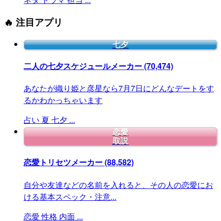
🔥 注目アプリ
七夕
二人の七夕スケジュールメーカー
(70,474)
あなたが織り姫と彦星なら7月7日にどんなデートをす
るかわかっちゃいます
占い
夏
七夕
...
恋愛
取説
恋愛トリセツメーカー
(88,582)
自分や友達などの名前を入れると、その人の恋愛にお
ける基本スペック・注意...
恋愛
性格
内面
...