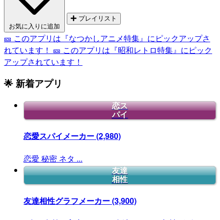
プレイリスト
お気に入りに追加
🎫 このアプリは『なつかしアニメ特集』にピックアップさ
れています！
🎫 このアプリは『昭和レトロ特集』にピック
アップされています！
🌟 新着アプリ
恋ス
パイ
恋愛スパイメーカー
(2,980)
恋愛
秘密
ネタ
...
友達
相性
友達相性グラフメーカー
(3,900)