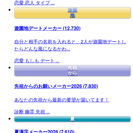
恋愛
恋人
タイプ
...
遊園
地
遊園地デートメーカー
(12,730)
自分と相手の名前を入れると、2人が遊園地デートし
たらどんな風になるかわ...
恋愛
もしも
デート
...
先祖
から
先祖からのお願いメーカー2026
(7,830)
あなたの先祖から最新の要望が届いてます！
診断
幽霊
先祖
...
夏
夏漢字メーカー2026
(7,610)