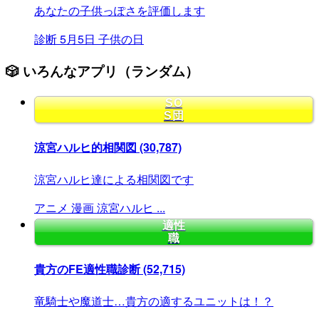
あなたの子供っぽさを評価します
診断
5月5日
子供の日
🎲 いろんなアプリ（ランダム）
SO
S団
涼宮ハルヒ的相関図
(30,787)
涼宮ハルヒ達による相関図です
アニメ
漫画
涼宮ハルヒ
...
適性
職
貴方のFE適性職診断
(52,715)
竜騎士や魔道士…貴方の適するユニットは！？