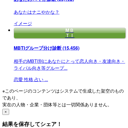
あなたはナニやかな？
イメージ
MＢ
ＴＩ
MBTIグループ分け診断
(15,456)
相手のMBTI別にあなたにとって恋人向き・友達向き・
ライバル向き等グループ...
恋愛
性格
占い
...
※このページのコンテンツはシステムで生成した架空のもの
であり、
実在の人物・企業・団体等とは一切関係ありません。
×
結果を保存してシェア！