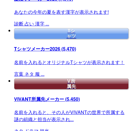
あなたの今年の夏を表す漢字が表示されます!
診断
占い
漢字
...
Tシ
ャツ
Tシャツメーカー2026
(5,470)
名前を入れるとオリジナルTシャツが表示されます！
言葉
ネタ
服
...
V所
属先
VIVANT所属先メーカー
(5,450)
名前を入れると、その人がVIVANTの世界で所属する
謎の組織と担当が表示され...
ネタ
ドラマ
担当
...