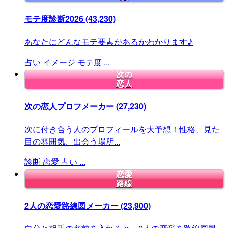
モテ度診断2026
(43,230)
あなたにどんなモテ要素があるかわかります♪
占い
イメージ
モテ度
...
次の
恋人
次の恋人プロフメーカー
(27,230)
次に付き合う人のプロフィールを大予想！性格、見た
目の雰囲気、出会う場所...
診断
恋愛
占い
...
恋愛
路線
2人の恋愛路線図メーカー
(23,900)