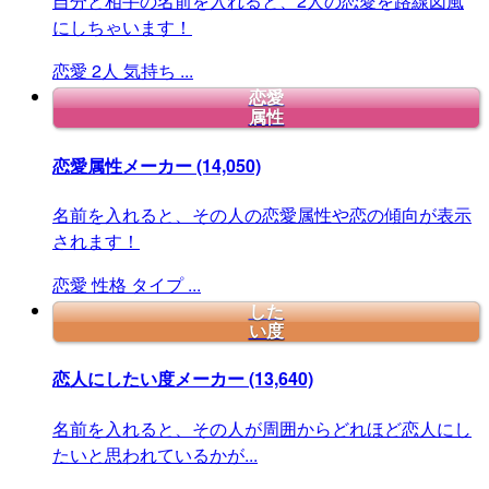
自分と相手の名前を入れると、2人の恋愛を路線図風
にしちゃいます！
恋愛
2人
気持ち
...
恋愛
属性
恋愛属性メーカー
(14,050)
名前を入れると、その人の恋愛属性や恋の傾向が表示
されます！
恋愛
性格
タイプ
...
した
い度
恋人にしたい度メーカー
(13,640)
名前を入れると、その人が周囲からどれほど恋人にし
たいと思われているかが...