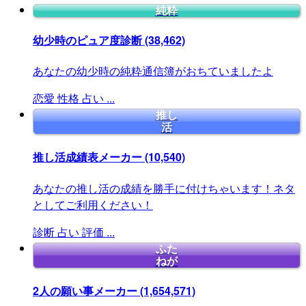
純粋
幼少時のピュア度診断
(38,462)
あなたの幼少時の純粋通信簿がおちていましたよ
恋愛
性格
占い
...
推し
活
推し活成績表メーカー
(10,540)
あなたの推し活の成績を勝手に付けちゃいます！ネタ
としてご利用ください！
診断
占い
評価
...
ふた
ねが
2人の願い事メーカー
(1,654,571)