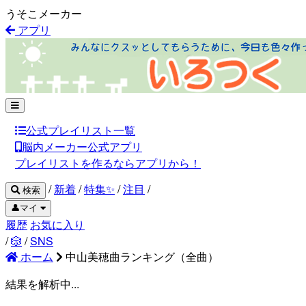
うそこメーカー
アプリ
公式プレイリスト一覧
脳内メーカー公式アプリ
プレイリストを作るならアプリから！
/
新着
/
特集✨
/
注目
/
検索
👤マイ
履歴
お気に入り
/
🎲
/
SNS
ホーム
中山美穂曲ランキング（全曲）
結果を解析中...