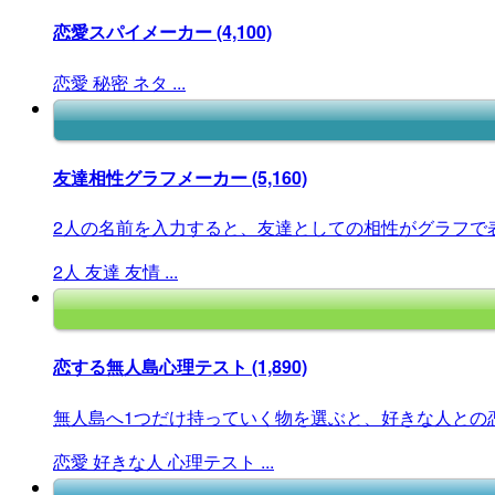
恋愛スパイメーカー
(4,100)
恋愛
秘密
ネタ
...
友達相性グラフメーカー
(5,160)
2人の名前を入力すると、友達としての相性がグラフで
2人
友達
友情
...
恋する無人島心理テスト
(1,890)
無人島へ1つだけ持っていく物を選ぶと、好きな人との恋
恋愛
好きな人
心理テスト
...