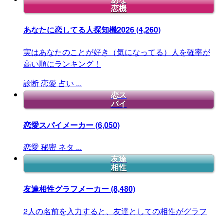
恋機
あなたに恋してる人探知機2026
(4,260)
実はあなたのことが好き（気になってる）人を確率が
高い順にランキング！
診断
恋愛
占い
...
恋ス
パイ
恋愛スパイメーカー
(6,050)
恋愛
秘密
ネタ
...
友達
相性
友達相性グラフメーカー
(8,480)
2人の名前を入力すると、友達としての相性がグラフ