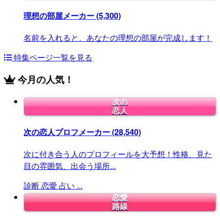
理想の部屋メーカー
(5,300)
名前を入れると、あなたの理想の部屋が完成します！
特集ページ一覧を見る
今月の人気！
次の
恋人
次の恋人プロフメーカー
(28,540)
次に付き合う人のプロフィールを大予想！性格、見た
目の雰囲気、出会う場所...
診断
恋愛
占い
...
恋愛
路線