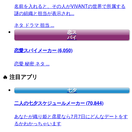
名前を入れると、その人がVIVANTの世界で所属する
謎の組織と担当が表示され...
ネタ
ドラマ
担当
...
恋ス
パイ
恋愛スパイメーカー
(6,050)
恋愛
秘密
ネタ
...
🔥 注目アプリ
七夕
二人の七夕スケジュールメーカー
(70,844)
あなたが織り姫と彦星なら7月7日にどんなデートをす
るかわかっちゃいます