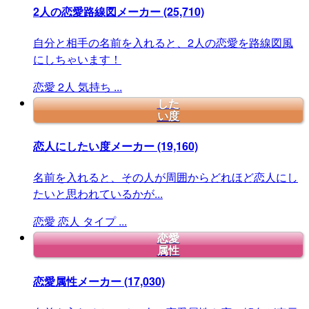
2人の恋愛路線図メーカー
(25,710)
自分と相手の名前を入れると、2人の恋愛を路線図風
にしちゃいます！
恋愛
2人
気持ち
...
した
い度
恋人にしたい度メーカー
(19,160)
名前を入れると、その人が周囲からどれほど恋人にし
たいと思われているかが...
恋愛
恋人
タイプ
...
恋愛
属性
恋愛属性メーカー
(17,030)