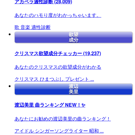
アカペラ適性診断
(28,009)
あなたのハモり度がわかっちゃいます。
歌
音楽
適性診断
欲望
成分
クリスマス欲望成分チェッカー
(19,237)
あなたのクリスマスの欲望成分がわかる
クリスマス
ひまつぶし
プレゼント
...
渡辺
美里
渡辺美里 曲ランキング
NEW！✨
あなたにお勧めの渡辺美里の曲ランキング！
アイドル
シンガーソングライター
昭和
...