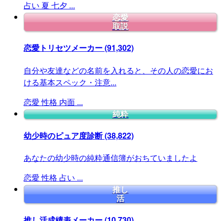
占い
夏
七夕
...
恋愛
取説
恋愛トリセツメーカー
(91,302)
自分や友達などの名前を入れると、その人の恋愛にお
ける基本スペック・注意...
恋愛
性格
内面
...
純粋
幼少時のピュア度診断
(38,822)
あなたの幼少時の純粋通信簿がおちていましたよ
恋愛
性格
占い
...
推し
活
推し活成績表メーカー
(10,730)