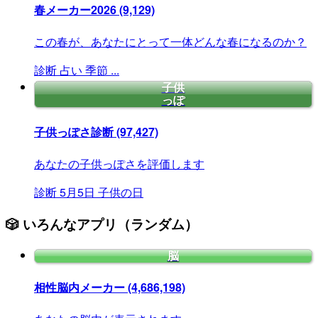
春メーカー2026
(9,129)
この春が、あなたにとって一体どんな春になるのか？
診断
占い
季節
...
子供
っぽ
子供っぽさ診断
(97,427)
あなたの子供っぽさを評価します
診断
5月5日
子供の日
🎲 いろんなアプリ（ランダム）
脳
相性脳内メーカー
(4,686,198)