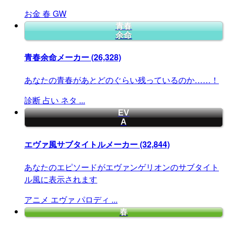
お金
春
GW
青春
余命
青春余命メーカー
(26,328)
あなたの青春があとどのぐらい残っているのか……！
診断
占い
ネタ
...
EV
A
エヴァ風サブタイトルメーカー
(32,844)
あなたのエピソードがエヴァンゲリオンのサブタイト
ル風に表示されます
アニメ
エヴァ
パロディ
...
春