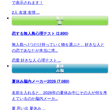
で表示されます！
2人
友達
友情
...
無人
島
恋する無人島心理テスト
(2,890)
無人島へ1つだけ持っていく物を選ぶと、好きな人と
の恋であなたが本当に求...
恋愛
好きな人
心理テスト
...
夏休
み脳
夏休み脳内メーカー2026
(7,080)
名前を入れると、2026年の夏休み中にその人が何を考
えているのか脳内メーカ...
夏
思い出
夏休み
...