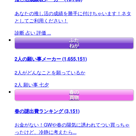
あなたの推し活の成績を勝手に付けちゃいます！ネタ
としてご利用ください！
診断
占い
評価
...
ふた
ねが
2人の願い事メーカー
(1,655,151)
2人がどんなことを願っているか
2人
願い事
七夕
春の
買物
春の謎出費ランキング
(3,151)
お金がない！GWや春の陽気に誘われてつい買っちゃ
ったけど、冷静に考えたら...