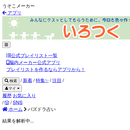
うそこメーカー
アプリ
公式プレイリスト一覧
脳内メーカー公式アプリ
プレイリストを作るならアプリから！
/
新着
/
特集✨
/
注目
/
検索
👤マイ
履歴
お気に入り
/
🎲
/
SNS
ホーム
パズドラ占い
結果を解析中...