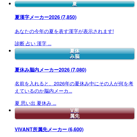
夏
夏漢字メーカー2026
(7,850)
あなたの今年の夏を表す漢字が表示されます!
診断
占い
漢字
...
夏休
み脳
夏休み脳内メーカー2026
(7,080)
名前を入れると、2026年の夏休み中にその人が何を考
えているのか脳内メーカ...
夏
思い出
夏休み
...
V所
属先
VIVANT所属先メーカー
(6,600)