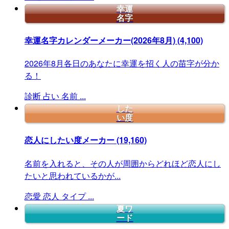
幸運
名字
幸運名字カレンダーメーカー(2026年8月)
(4,100)
2026年8月各日のあなたに幸運を招く人の苗字が分か
る！
診断
占い
名前
...
した
い度
恋人にしたい度メーカー
(19,160)
名前を入れると、その人が周囲からどれほど恋人にし
たいと思われているかが...
恋愛
恋人
タイプ
...
夏ワ
ード