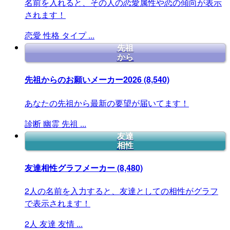
名前を入れると、その人の恋愛属性や恋の傾向が表示
されます！
恋愛
性格
タイプ
...
先祖
から
先祖からのお願いメーカー2026
(8,540)
あなたの先祖から最新の要望が届いてます！
診断
幽霊
先祖
...
友達
相性
友達相性グラフメーカー
(8,480)
2人の名前を入力すると、友達としての相性がグラフ
で表示されます！
2人
友達
友情
...