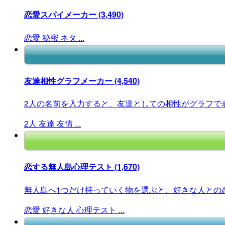
恋愛スパイメーカー
(3,490)
恋愛
秘密
ネタ
...
友達相性グラフメーカー
(4,540)
2人の名前を入力すると、友達としての相性がグラフで
2人
友達
友情
...
恋する無人島心理テスト
(1,670)
無人島へ1つだけ持っていく物を選ぶと、好きな人との恋
恋愛
好きな人
心理テスト
...