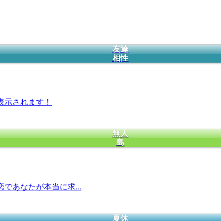
友達
相性
表示されます！
無人
島
であなたが本当に求...
夏休