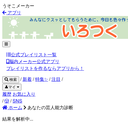
うそこメーカー
アプリ
公式プレイリスト一覧
脳内メーカー公式アプリ
プレイリストを作るならアプリから！
/
新着
/
特集✨
/
注目
/
検索
👤マイ
履歴
お気に入り
/
🎲
/
SNS
ホーム
あなたの芸人能力診断
結果を解析中...