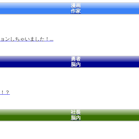
漫画
作家
ンしちゃいました！...
勇者
脳内
！？
社長
脳内