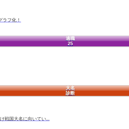
グラフ化！
適職
25
大名
診断
戦国大名に向いてい...