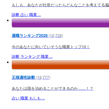
もしも、あなたが社長だったらどんなことを考えてる脳内
診断
占い
職業
...
適職ランキング2026
(10,728)
今のあなたに向いていそうな職業トップ10！
診断
ランキング
職業
...
王様適性診断
(18,777)
あなたは国を治めることができるのか……！？
占い
職業
もしも
...