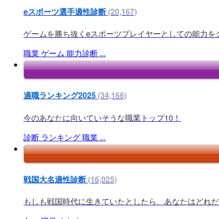
eスポーツ選手適性診断
(20,167)
ゲームを勝ち抜くeスポーツプレイヤーとしての能力を
職業
ゲーム
能力診断
...
適職ランキング2025
(34,166)
今のあなたに向いていそうな職業トップ10！
診断
ランキング
職業
...
戦国大名適性診断
(16,025)
もしも戦国時代に生きていたとしたら、あなたはどれだけ