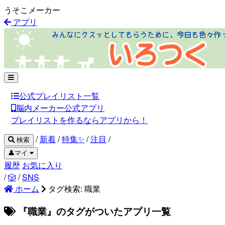
うそこメーカー
アプリ
公式プレイリスト一覧
脳内メーカー公式アプリ
プレイリストを作るならアプリから！
/
新着
/
特集✨
/
注目
/
検索
👤マイ
履歴
お気に入り
/
🎲
/
SNS
ホーム
タグ検索: 職業
『職業』のタグがついたアプリ一覧