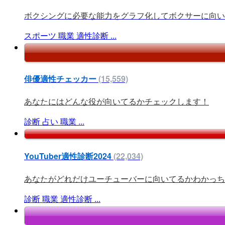
ボクシングに必要な能力をグラフ化してボクサーに向い
スポーツ
職業
適性診断
...
俳優適性チェッカー
(15,559)
あなたにはどんな役が向いてるかチェックします！
診断
占い
職業
...
YouTuber適性診断2024
(22,034)
あなたがどれだけユーチューバーに向いてるかわかっち
診断
職業
適性診断
...