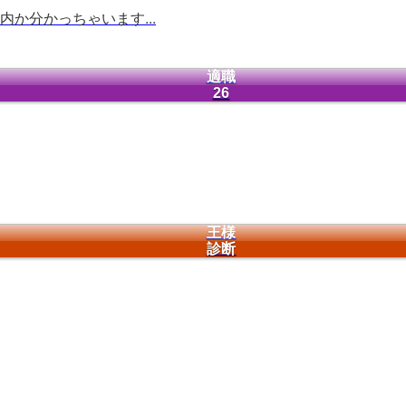
か分かっちゃいます...
適職
26
王様
診断