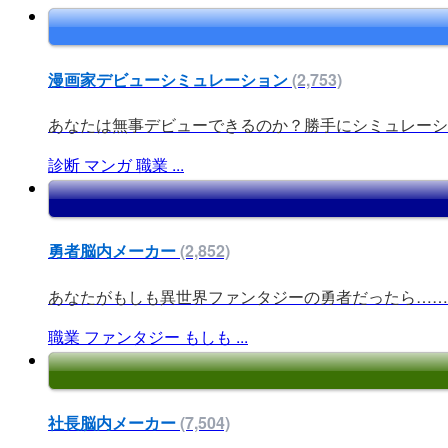
漫画家デビューシミュレーション
(2,753)
あなたは無事デビューできるのか？勝手にシミュレーショ
診断
マンガ
職業
...
勇者脳内メーカー
(2,852)
あなたがもしも異世界ファンタジーの勇者だったら……
職業
ファンタジー
もしも
...
社長脳内メーカー
(7,504)