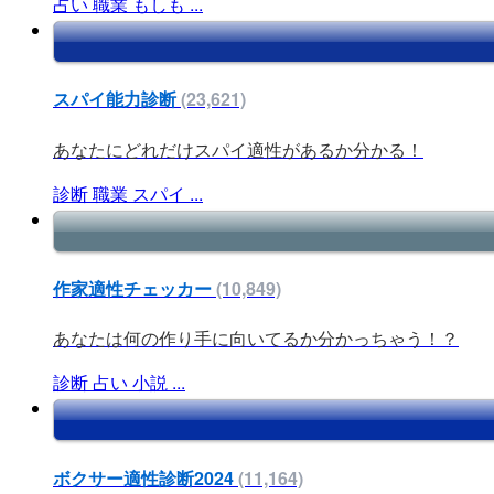
占い
職業
もしも
...
スパイ能力診断
(23,621)
あなたにどれだけスパイ適性があるか分かる！
診断
職業
スパイ
...
作家適性チェッカー
(10,849)
あなたは何の作り手に向いてるか分かっちゃう！？
診断
占い
小説
...
ボクサー適性診断2024
(11,164)