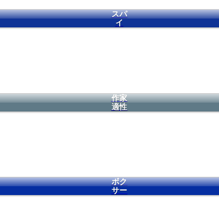
スパ
イ
作家
適性
ボク
サー