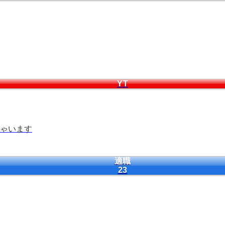
YT
ゃいます
適職
23