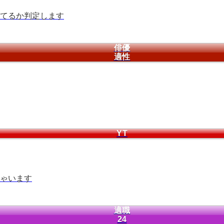
てるか判定します
俳優
適性
YT
ゃいます
適職
24