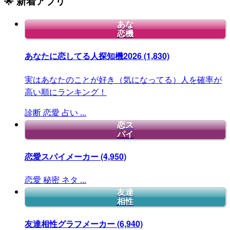
🌟 新着アプリ
あな
恋機
あなたに恋してる人探知機2026
(1,830)
実はあなたのことが好き（気になってる）人を確率が
高い順にランキング！
診断
恋愛
占い
...
恋ス
パイ
恋愛スパイメーカー
(4,950)
恋愛
秘密
ネタ
...
友達
相性
友達相性グラフメーカー
(6,940)