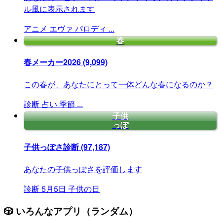
ル風に表示されます
アニメ
エヴァ
パロディ
...
春
春メーカー2026
(9,099)
この春が、あなたにとって一体どんな春になるのか？
診断
占い
季節
...
子供
っぽ
子供っぽさ診断
(97,187)
あなたの子供っぽさを評価します
診断
5月5日
子供の日
🎲 いろんなアプリ（ランダム）