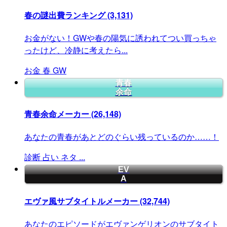
春の謎出費ランキング
(3,131)
お金がない！GWや春の陽気に誘われてつい買っちゃ
ったけど、冷静に考えたら...
お金
春
GW
青春
余命
青春余命メーカー
(26,148)
あなたの青春があとどのぐらい残っているのか……！
診断
占い
ネタ
...
EV
A
エヴァ風サブタイトルメーカー
(32,744)
あなたのエピソードがエヴァンゲリオンのサブタイト