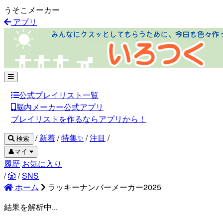
うそこメーカー
アプリ
公式プレイリスト一覧
脳内メーカー公式アプリ
プレイリストを作るならアプリから！
/
新着
/
特集✨
/
注目
/
検索
👤マイ
履歴
お気に入り
/
🎲
/
SNS
ホーム
ラッキーナンバーメーカー2025
結果を解析中...