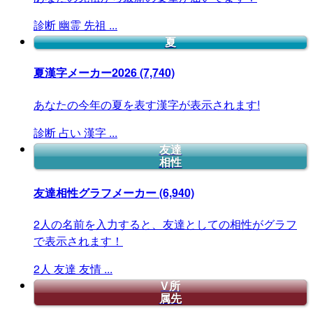
診断
幽霊
先祖
...
夏
夏漢字メーカー2026
(7,740)
あなたの今年の夏を表す漢字が表示されます!
診断
占い
漢字
...
友達
相性
友達相性グラフメーカー
(6,940)
2人の名前を入力すると、友達としての相性がグラフ
で表示されます！
2人
友達
友情
...
V所
属先