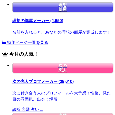
理想
部屋
理想の部屋メーカー
(4,650)
名前を入れると、あなたの理想の部屋が完成します！
特集ページ一覧を見る
今月の人気！
次の
恋人
次の恋人プロフメーカー
(28,010)
次に付き合う人のプロフィールを大予想！性格、見た
目の雰囲気、出会う場所...
診断
恋愛
占い
...