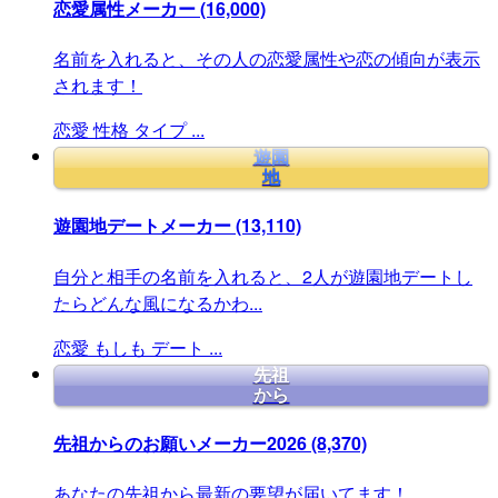
恋愛属性メーカー
(16,000)
名前を入れると、その人の恋愛属性や恋の傾向が表示
されます！
恋愛
性格
タイプ
...
遊園
地
遊園地デートメーカー
(13,110)
自分と相手の名前を入れると、2人が遊園地デートし
たらどんな風になるかわ...
恋愛
もしも
デート
...
先祖
から
先祖からのお願いメーカー2026
(8,370)
あなたの先祖から最新の要望が届いてます！