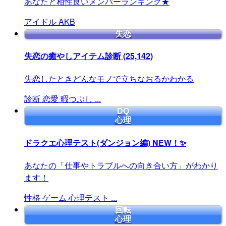
あなたと相性良いメンバーランキング★
アイドル
AKB
失恋
失恋の癒やしアイテム診断
(25,142)
失恋したときどんなモノで立ちなおるかわかる
診断
恋愛
暇つぶし
...
DQ
心理
ドラクエ心理テスト(ダンジョン編)
NEW！✨
あなたの「仕事やトラブルへの向き合い方」がわかり
ます！
性格
ゲーム
心理テスト
...
回転
心理