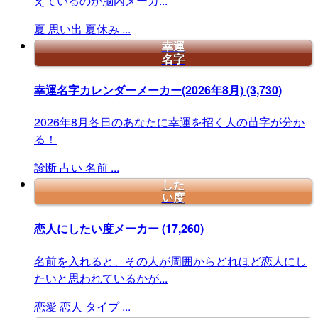
えているのか脳内メーカ...
夏
思い出
夏休み
...
幸運
名字
幸運名字カレンダーメーカー(2026年8月)
(3,730)
2026年8月各日のあなたに幸運を招く人の苗字が分か
る！
診断
占い
名前
...
した
い度
恋人にしたい度メーカー
(17,260)
名前を入れると、その人が周囲からどれほど恋人にし
たいと思われているかが...
恋愛
恋人
タイプ
...