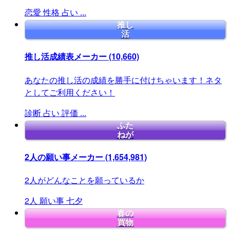
恋愛
性格
占い
...
推し
活
推し活成績表メーカー
(10,660)
あなたの推し活の成績を勝手に付けちゃいます！ネタ
としてご利用ください！
診断
占い
評価
...
ふた
ねが
2人の願い事メーカー
(1,654,981)
2人がどんなことを願っているか
2人
願い事
七夕
春の
買物