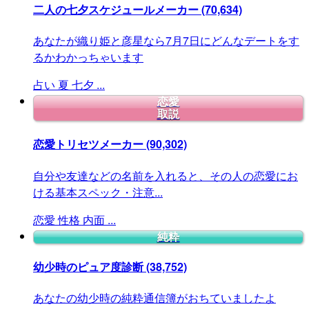
二人の七夕スケジュールメーカー
(70,634)
あなたが織り姫と彦星なら7月7日にどんなデートをす
るかわかっちゃいます
占い
夏
七夕
...
恋愛
取説
恋愛トリセツメーカー
(90,302)
自分や友達などの名前を入れると、その人の恋愛にお
ける基本スペック・注意...
恋愛
性格
内面
...
純粋
幼少時のピュア度診断
(38,752)
あなたの幼少時の純粋通信簿がおちていましたよ