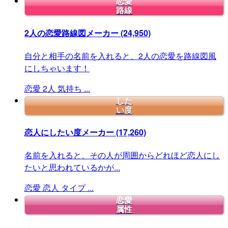
恋愛
路線
2人の恋愛路線図メーカー
(24,950)
自分と相手の名前を入れると、2人の恋愛を路線図風
にしちゃいます！
恋愛
2人
気持ち
...
した
い度
恋人にしたい度メーカー
(17,260)
名前を入れると、その人が周囲からどれほど恋人にし
たいと思われているかが...
恋愛
恋人
タイプ
...
恋愛
属性