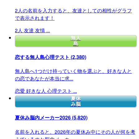
2人の名前を入力すると、友達としての相性がグラフ
で表示されます！
2人
友達
友情
...
無人
島
恋する無人島心理テスト
(2,380)
無人島へ1つだけ持っていく物を選ぶと、好きな人と
の恋であなたが本当に求...
恋愛
好きな人
心理テスト
...
夏休
み脳
夏休み脳内メーカー2026
(5,820)
名前を入れると、2026年の夏休み中にその人が何を考