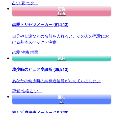
占い
夏
七夕
...
恋愛
取説
恋愛トリセツメーカー
(91,242)
自分や友達などの名前を入れると、その人の恋愛にお
ける基本スペック・注意...
恋愛
性格
内面
...
純粋
幼少時のピュア度診断
(38,812)
あなたの幼少時の純粋通信簿がおちていましたよ
恋愛
性格
占い
...
推し
活
推し活成績表メーカー
(10,720)