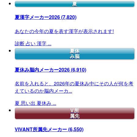
夏
夏漢字メーカー2026
(7,820)
あなたの今年の夏を表す漢字が表示されます!
診断
占い
漢字
...
夏休
み脳
夏休み脳内メーカー2026
(6,910)
名前を入れると、2026年の夏休み中にその人が何を考
えているのか脳内メーカ...
夏
思い出
夏休み
...
V所
属先
VIVANT所属先メーカー
(6,550)