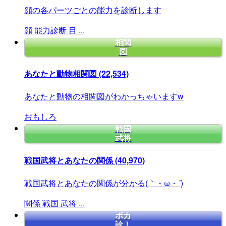
顔の各パーツごとの能力を診断します
顔
能力診断
目
...
相関
図
あなたと動物相関図
(22,534)
あなたと動物の相関図がわかっちゃいますw
おもしろ
戦国
武将
戦国武将とあなたの関係
(40,970)
戦国武将とあなたの関係が分かる(｀・ω・´)
関係
戦国
武将
...
ボカ
診！