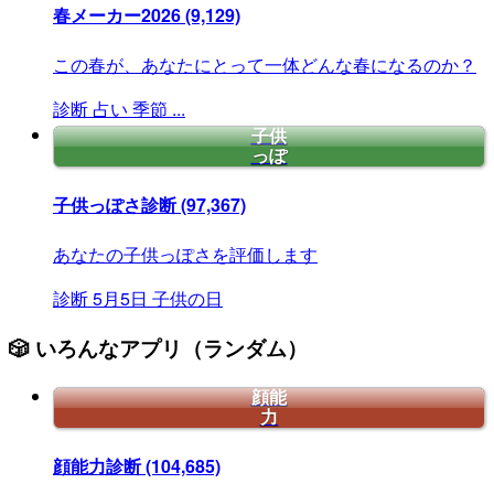
春メーカー2026
(9,129)
この春が、あなたにとって一体どんな春になるのか？
診断
占い
季節
...
子供
っぽ
子供っぽさ診断
(97,367)
あなたの子供っぽさを評価します
診断
5月5日
子供の日
🎲 いろんなアプリ（ランダム）
顔能
力
顔能力診断
(104,685)