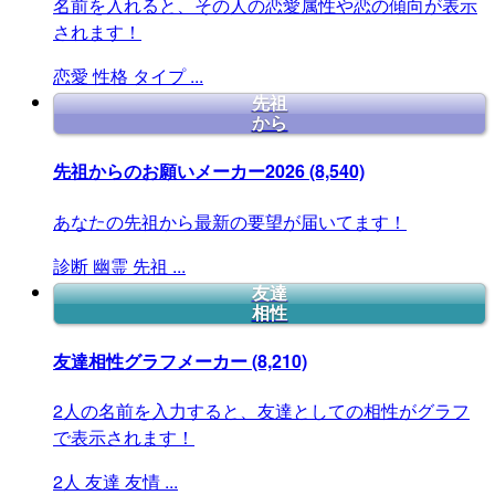
名前を入れると、その人の恋愛属性や恋の傾向が表示
されます！
恋愛
性格
タイプ
...
先祖
から
先祖からのお願いメーカー2026
(8,540)
あなたの先祖から最新の要望が届いてます！
診断
幽霊
先祖
...
友達
相性
友達相性グラフメーカー
(8,210)
2人の名前を入力すると、友達としての相性がグラフ
で表示されます！
2人
友達
友情
...