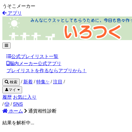
うそこメーカー
アプリ
公式プレイリスト一覧
脳内メーカー公式アプリ
プレイリストを作るならアプリから！
/
新着
/
特集✨
/
注目
/
検索
👤マイ
履歴
お気に入り
/
🎲
/
SNS
ホーム
通貨相性診断
結果を解析中...