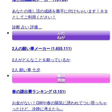
あなたの推し活の成績を勝手に付けちゃいます！ネタ
としてご利用ください！
診断
占い
評価
...
ふた
ねが
2人の願い事メーカー
(1,655,111)
2人がどんなことを願っているか
2人
願い事
七夕
春の
買物
春の謎出費ランキング
(3,151)
お金がない！GWや春の陽気に誘われてつい買っちゃ
ったけど、冷静に考えたら...