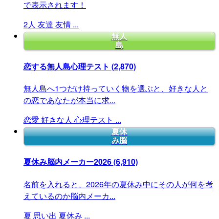
で表示されます！
2人
友達
友情
...
無人
島
恋する無人島心理テスト
(2,870)
無人島へ1つだけ持っていく物を選ぶと、好きな人と
の恋であなたが本当に求...
恋愛
好きな人
心理テスト
...
夏休
み脳
夏休み脳内メーカー2026
(6,910)
名前を入れると、2026年の夏休み中にその人が何を考
えているのか脳内メーカ...
夏
思い出
夏休み
...