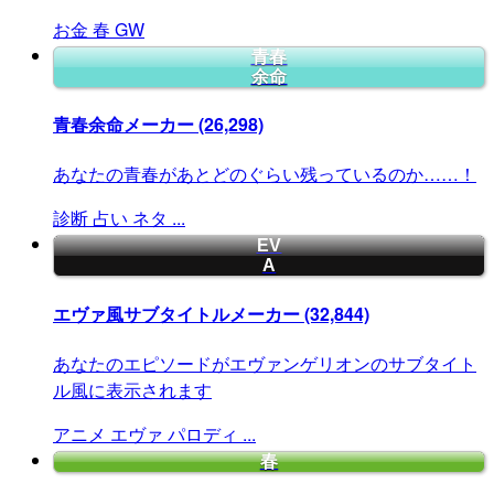
お金
春
GW
青春
余命
青春余命メーカー
(26,298)
あなたの青春があとどのぐらい残っているのか……！
診断
占い
ネタ
...
EV
A
エヴァ風サブタイトルメーカー
(32,844)
あなたのエピソードがエヴァンゲリオンのサブタイト
ル風に表示されます
アニメ
エヴァ
パロディ
...
春