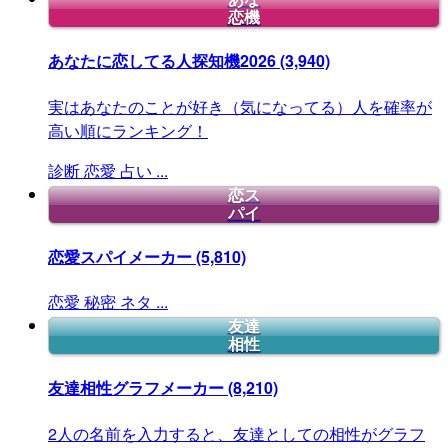
恋機
あなたに恋してる人探知機2026
(3,940)
実はあなたのことが好き（気になってる）人を確率が
高い順にランキング！
診断
恋愛
占い
...
恋ス
パイ
恋愛スパイメーカー
(5,810)
恋愛
秘密
ネタ
...
友達
相性
友達相性グラフメーカー
(8,210)
2人の名前を入力すると、友達としての相性がグラフ