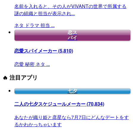
名前を入れると、その人がVIVANTの世界で所属する
謎の組織と担当が表示され...
ネタ
ドラマ
担当
...
恋ス
パイ
恋愛スパイメーカー
(5,810)
恋愛
秘密
ネタ
...
🔥 注目アプリ
七夕
二人の七夕スケジュールメーカー
(70,834)
あなたが織り姫と彦星なら7月7日にどんなデートをす
るかわかっちゃいます