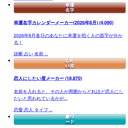
幸運
名字
幸運名字カレンダーメーカー(2026年8月)
(4,090)
2026年8月各日のあなたに幸運を招く人の苗字が分か
る！
診断
占い
名前
...
した
い度
恋人にしたい度メーカー
(18,870)
名前を入れると、その人が周囲からどれほど恋人にし
たいと思われているかが...
恋愛
恋人
タイプ
...
夏ワ
ード