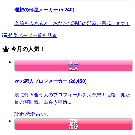
理想の部屋メーカー
(5,240)
名前を入れると、あなたの理想の部屋が完成します！
特集ページ一覧を見る
今月の人気！
次の
恋人
次の恋人プロフメーカー
(28,450)
次に付き合う人のプロフィールを大予想！性格、見た
目の雰囲気、出会う場所...
診断
恋愛
占い
...
恋愛
路線