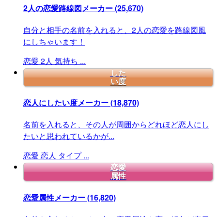
2人の恋愛路線図メーカー
(25,670)
自分と相手の名前を入れると、2人の恋愛を路線図風
にしちゃいます！
恋愛
2人
気持ち
...
した
い度
恋人にしたい度メーカー
(18,870)
名前を入れると、その人が周囲からどれほど恋人にし
たいと思われているかが...
恋愛
恋人
タイプ
...
恋愛
属性
恋愛属性メーカー
(16,820)