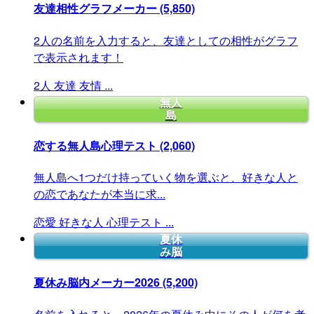
友達相性グラフメーカー
(5,850)
2人の名前を入力すると、友達としての相性がグラフ
で表示されます！
2人
友達
友情
...
無人
島
恋する無人島心理テスト
(2,060)
無人島へ1つだけ持っていく物を選ぶと、好きな人と
の恋であなたが本当に求...
恋愛
好きな人
心理テスト
...
夏休
み脳
夏休み脳内メーカー2026
(5,200)