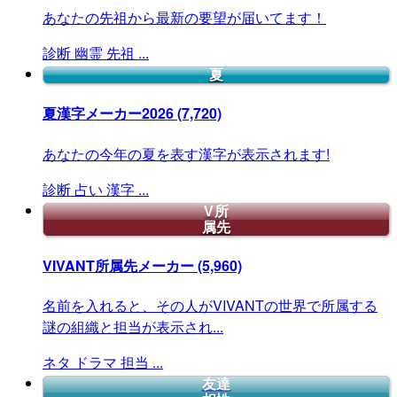
あなたの先祖から最新の要望が届いてます！
診断
幽霊
先祖
...
夏
夏漢字メーカー2026
(7,720)
あなたの今年の夏を表す漢字が表示されます!
診断
占い
漢字
...
V所
属先
VIVANT所属先メーカー
(5,960)
名前を入れると、その人がVIVANTの世界で所属する
謎の組織と担当が表示され...
ネタ
ドラマ
担当
...
友達