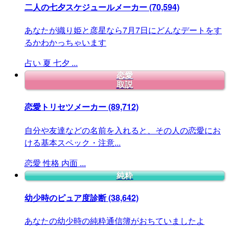
二人の七夕スケジュールメーカー
(70,594)
あなたが織り姫と彦星なら7月7日にどんなデートをす
るかわかっちゃいます
占い
夏
七夕
...
恋愛
取説
恋愛トリセツメーカー
(89,712)
自分や友達などの名前を入れると、その人の恋愛にお
ける基本スペック・注意...
恋愛
性格
内面
...
純粋
幼少時のピュア度診断
(38,642)
あなたの幼少時の純粋通信簿がおちていましたよ