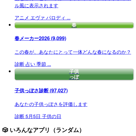
ル風に表示されます
アニメ
エヴァ
パロディ
...
春
春メーカー2026
(9,099)
この春が、あなたにとって一体どんな春になるのか？
診断
占い
季節
...
子供
っぽ
子供っぽさ診断
(97,027)
あなたの子供っぽさを評価します
診断
5月5日
子供の日
🎲 いろんなアプリ（ランダム）