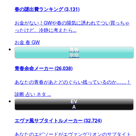
春の謎出費ランキング
(3,131)
お金がない！GWや春の陽気に誘われてつい買っちゃ
ったけど、冷静に考えたら...
お金
春
GW
青春
余命
青春余命メーカー
(26,038)
あなたの青春があとどのぐらい残っているのか……！
診断
占い
ネタ
...
EV
A
エヴァ風サブタイトルメーカー
(32,724)
あなたのエピソードがエヴァンゲリオンのサブタイト