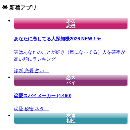
🌟 新着アプリ
あな
恋機
あなたに恋してる人探知機2026
NEW！✨
実はあなたのことが好き（気になってる）人を確率が
高い順にランキング！
診断
恋愛
占い
...
恋ス
パイ
恋愛スパイメーカー
(4,460)
恋愛
秘密
ネタ
...
友達
相性