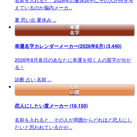
名前を入れると、2026年の夏休み中にその人が何を考
えているのか脳内メーカ...
夏
思い出
夏休み
...
幸運
名字
幸運名字カレンダーメーカー(2026年8月)
(3,440)
2026年8月各日のあなたに幸運を招く人の苗字が分か
る！
診断
占い
名前
...
した
い度
恋人にしたい度メーカー
(16,150)
名前を入れると、その人が周囲からどれほど恋人にし
たいと思われているかが...