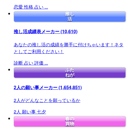
恋愛
性格
占い
...
推し
活
推し活成績表メーカー
(10,610)
あなたの推し活の成績を勝手に付けちゃいます！ネタ
としてご利用ください！
診断
占い
評価
...
ふた
ねが
2人の願い事メーカー
(1,654,851)
2人がどんなことを願っているか
2人
願い事
七夕
春の
買物