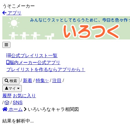
うそこメーカー
アプリ
公式プレイリスト一覧
脳内メーカー公式アプリ
プレイリストを作るならアプリから！
/
新着
/
特集✨
/
注目
/
検索
👤マイ
履歴
お気に入り
/
🎲
/
SNS
ホーム
いろいろなキャラ相関図
結果を解析中...