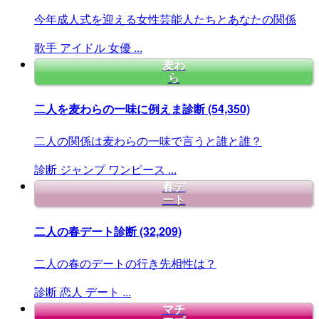
今年成人式を迎える女性芸能人たちとあなたの関係
歌手
アイドル
女優
...
麦わ
ら
二人を麦わらの一味に例えま診断
(54,350)
二人の関係は麦わらの一味で言うと誰と誰？
診断
ジャンプ
ワンピース
...
春デ
ート
二人の春デート診断
(32,209)
二人の春のデートの行き先相性は？
診断
恋人
デート
...
マチ