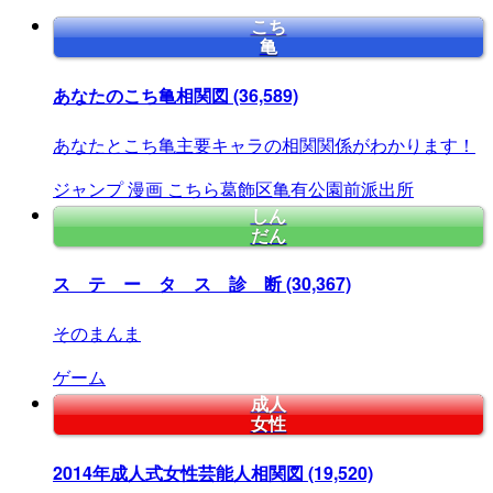
こち
亀
あなたのこち亀相関図
(36,589)
あなたとこち亀主要キャラの相関関係がわかります！
ジャンプ
漫画
こちら葛飾区亀有公園前派出所
しん
だん
ス テ ー タ ス 診 断
(30,367)
そのまんま
ゲーム
成人
女性
2014年成人式女性芸能人相関図
(19,520)