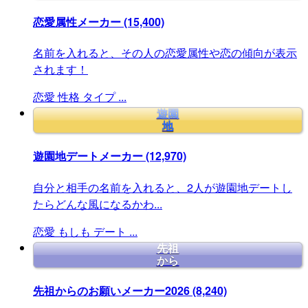
恋愛属性メーカー
(15,400)
名前を入れると、その人の恋愛属性や恋の傾向が表示
されます！
恋愛
性格
タイプ
...
遊園
地
遊園地デートメーカー
(12,970)
自分と相手の名前を入れると、2人が遊園地デートし
たらどんな風になるかわ...
恋愛
もしも
デート
...
先祖
から
先祖からのお願いメーカー2026
(8,240)