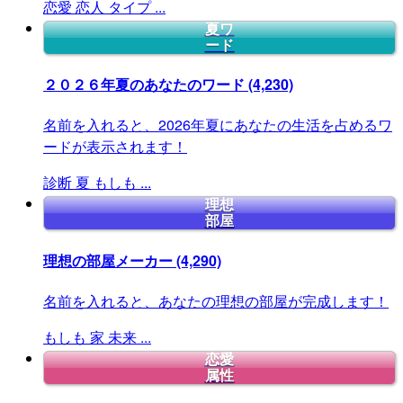
恋愛
恋人
タイプ
...
夏ワ
ード
２０２６年夏のあなたのワード
(4,230)
名前を入れると、2026年夏にあなたの生活を占めるワ
ードが表示されます！
診断
夏
もしも
...
理想
部屋
理想の部屋メーカー
(4,290)
名前を入れると、あなたの理想の部屋が完成します！
もしも
家
未来
...
恋愛
属性