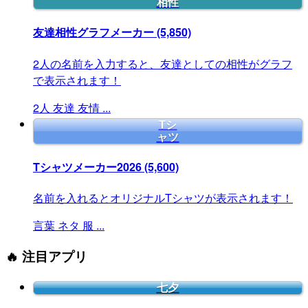
相性
友達相性グラフメーカー
(5,850)
2人の名前を入力すると、友達としての相性がグラフ
で表示されます！
2人
友達
友情
...
Tシ
ャツ
Tシャツメーカー2026
(5,600)
名前を入れるとオリジナルTシャツが表示されます！
言葉
ネタ
服
...
🔥 注目アプリ
七夕