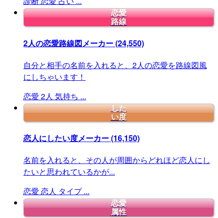
診断
恋愛
占い
...
恋愛
路線
2人の恋愛路線図メーカー
(24,550)
自分と相手の名前を入れると、2人の恋愛を路線図風
にしちゃいます！
恋愛
2人
気持ち
...
した
い度
恋人にしたい度メーカー
(16,150)
名前を入れると、その人が周囲からどれほど恋人にし
たいと思われているかが...
恋愛
恋人
タイプ
...
恋愛
属性