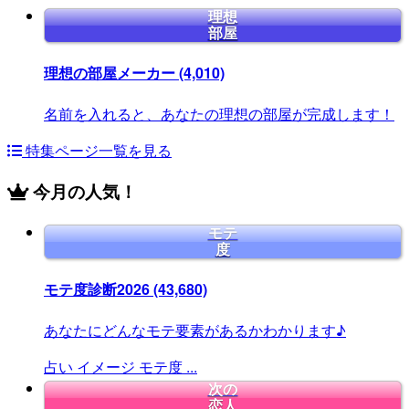
理想
部屋
理想の部屋メーカー
(4,010)
名前を入れると、あなたの理想の部屋が完成します！
特集ページ一覧を見る
今月の人気！
モテ
度
モテ度診断2026
(43,680)
あなたにどんなモテ要素があるかわかります♪
占い
イメージ
モテ度
...
次の
恋人