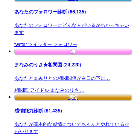
あなたのフォロワー診断
(66,135)
あなたのフォロワーにどんな人がいるかわかっちゃい
ます
twitter
ツイッター
フォロワー
魂
まなみのりさ★相関図
(24,220)
あなたとまみりとの相関関係が白日の下に…
相関図
アイドル
まなみのりさ
...
感情
感情能力診断
(81,435)
あなたが基本的な感情についてちゃんとやれているか
わかります