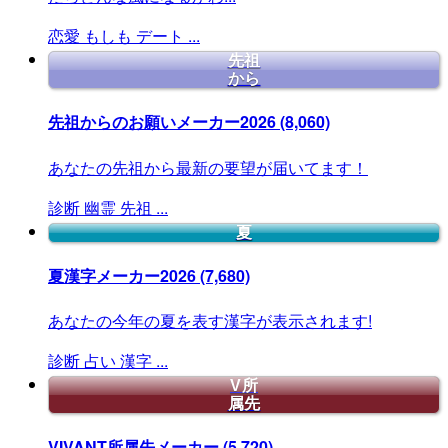
恋愛
もしも
デート
...
先祖
から
先祖からのお願いメーカー2026
(8,060)
あなたの先祖から最新の要望が届いてます！
診断
幽霊
先祖
...
夏
夏漢字メーカー2026
(7,680)
あなたの今年の夏を表す漢字が表示されます!
診断
占い
漢字
...
V所
属先
VIVANT所属先メーカー
(5,720)