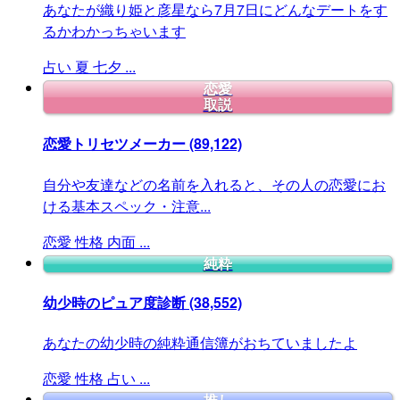
あなたが織り姫と彦星なら7月7日にどんなデートをす
るかわかっちゃいます
占い
夏
七夕
...
恋愛
取説
恋愛トリセツメーカー
(89,122)
自分や友達などの名前を入れると、その人の恋愛にお
ける基本スペック・注意...
恋愛
性格
内面
...
純粋
幼少時のピュア度診断
(38,552)
あなたの幼少時の純粋通信簿がおちていましたよ
恋愛
性格
占い
...