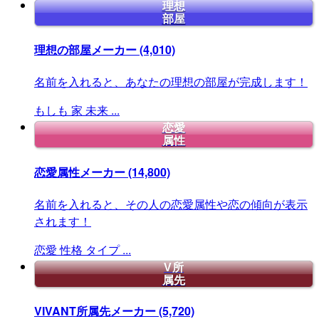
理想
部屋
理想の部屋メーカー
(4,010)
名前を入れると、あなたの理想の部屋が完成します！
もしも
家
未来
...
恋愛
属性
恋愛属性メーカー
(14,800)
名前を入れると、その人の恋愛属性や恋の傾向が表示
されます！
恋愛
性格
タイプ
...
V所
属先
VIVANT所属先メーカー
(5,720)