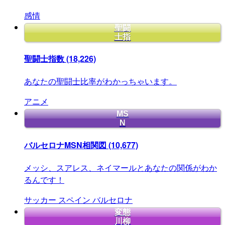
感情
聖闘
士指
聖闘士指数
(18,226)
あなたの聖闘士比率がわかっちゃいます。
アニメ
MS
N
バルセロナMSN相関図
(10,677)
メッシ、スアレス、ネイマールとあなたの関係がわか
るんです！
サッカー
スペイン
バルセロナ
変態
川柳