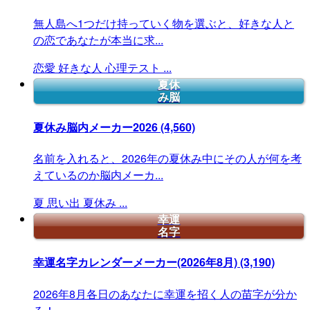
無人島へ1つだけ持っていく物を選ぶと、好きな人と
の恋であなたが本当に求...
恋愛
好きな人
心理テスト
...
夏休
み脳
夏休み脳内メーカー2026
(4,560)
名前を入れると、2026年の夏休み中にその人が何を考
えているのか脳内メーカ...
夏
思い出
夏休み
...
幸運
名字
幸運名字カレンダーメーカー(2026年8月)
(3,190)
2026年8月各日のあなたに幸運を招く人の苗字が分か