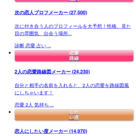
次の恋人プロフメーカー
(27,500)
次に付き合う人のプロフィールを大予想！性格、見た
目の雰囲気、出会う場所...
診断
恋愛
占い
...
恋愛
路線
2人の恋愛路線図メーカー
(24,230)
自分と相手の名前を入れると、2人の恋愛を路線図風
にしちゃいます！
恋愛
2人
気持ち
...
した
い度
恋人にしたい度メーカー
(14,970)