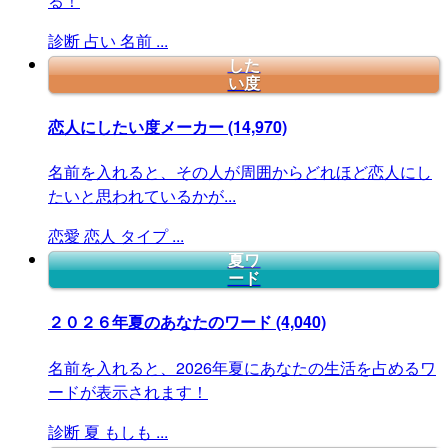
る！
診断
占い
名前
...
した
い度
恋人にしたい度メーカー
(14,970)
名前を入れると、その人が周囲からどれほど恋人にし
たいと思われているかが...
恋愛
恋人
タイプ
...
夏ワ
ード
２０２６年夏のあなたのワード
(4,040)
名前を入れると、2026年夏にあなたの生活を占めるワ
ードが表示されます！
診断
夏
もしも
...