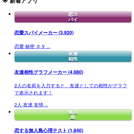
🌟 新着アプリ
恋ス
パイ
恋愛スパイメーカー
(3,920)
恋愛
秘密
ネタ
...
友達
相性
友達相性グラフメーカー
(4,980)
2人の名前を入力すると、友達としての相性がグラフ
で表示されます！
2人
友達
友情
...
無人
島
恋する無人島心理テスト
(1,840)