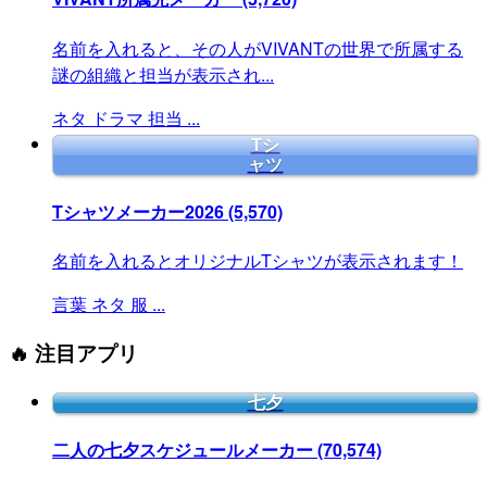
名前を入れると、その人がVIVANTの世界で所属する
謎の組織と担当が表示され...
ネタ
ドラマ
担当
...
Tシ
ャツ
Tシャツメーカー2026
(5,570)
名前を入れるとオリジナルTシャツが表示されます！
言葉
ネタ
服
...
🔥 注目アプリ
七夕
二人の七夕スケジュールメーカー
(70,574)