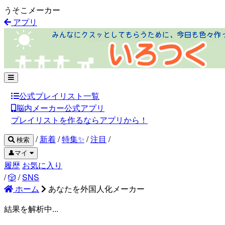
うそこメーカー
アプリ
公式プレイリスト一覧
脳内メーカー公式アプリ
プレイリストを作るならアプリから！
/
新着
/
特集✨
/
注目
/
検索
👤マイ
履歴
お気に入り
/
🎲
/
SNS
ホーム
あなたを外国人化メーカー
結果を解析中...