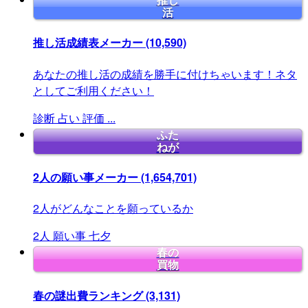
推し
活
推し活成績表メーカー
(10,590)
あなたの推し活の成績を勝手に付けちゃいます！ネタ
としてご利用ください！
診断
占い
評価
...
ふた
ねが
2人の願い事メーカー
(1,654,701)
2人がどんなことを願っているか
2人
願い事
七夕
春の
買物
春の謎出費ランキング
(3,131)