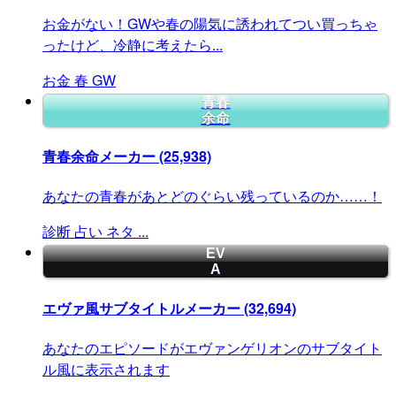
お金がない！GWや春の陽気に誘われてつい買っちゃ
ったけど、冷静に考えたら...
お金
春
GW
青春
余命
青春余命メーカー
(25,938)
あなたの青春があとどのぐらい残っているのか……！
診断
占い
ネタ
...
EV
A
エヴァ風サブタイトルメーカー
(32,694)
あなたのエピソードがエヴァンゲリオンのサブタイト
ル風に表示されます