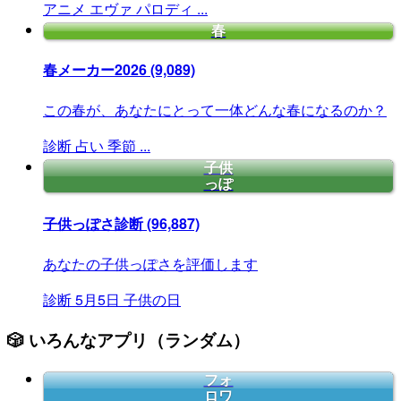
アニメ
エヴァ
パロディ
...
春
春メーカー2026
(9,089)
この春が、あなたにとって一体どんな春になるのか？
診断
占い
季節
...
子供
っぽ
子供っぽさ診断
(96,887)
あなたの子供っぽさを評価します
診断
5月5日
子供の日
🎲 いろんなアプリ（ランダム）
フォ
ロワ