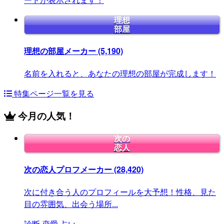
理想
部屋
理想の部屋メーカー
(5,190)
名前を入れると、あなたの理想の部屋が完成します！
特集ページ一覧を見る
今月の人気！
次の
恋人
次の恋人プロフメーカー
(28,420)
次に付き合う人のプロフィールを大予想！性格、見た
目の雰囲気、出会う場所...
診断
恋愛
占い
...