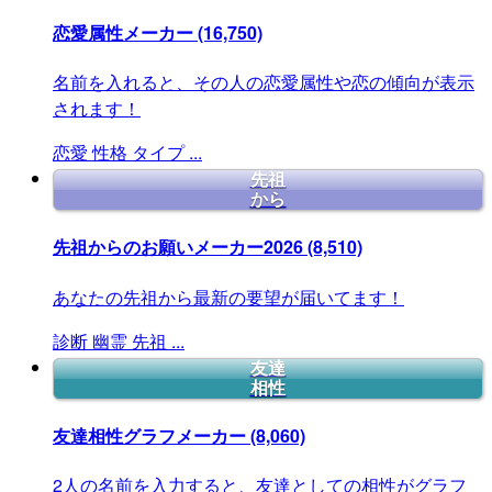
恋愛属性メーカー
(16,750)
名前を入れると、その人の恋愛属性や恋の傾向が表示
されます！
恋愛
性格
タイプ
...
先祖
から
先祖からのお願いメーカー2026
(8,510)
あなたの先祖から最新の要望が届いてます！
診断
幽霊
先祖
...
友達
相性
友達相性グラフメーカー
(8,060)
2人の名前を入力すると、友達としての相性がグラフ