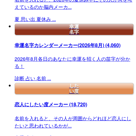
えているのか脳内メーカ...
夏
思い出
夏休み
...
幸運
名字
幸運名字カレンダーメーカー(2026年8月)
(4,060)
2026年8月各日のあなたに幸運を招く人の苗字が分か
る！
診断
占い
名前
...
した
い度
恋人にしたい度メーカー
(18,720)
名前を入れると、その人が周囲からどれほど恋人にし
たいと思われているかが...