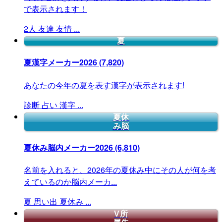
で表示されます！
2人
友達
友情
...
夏
夏漢字メーカー2026
(7,820)
あなたの今年の夏を表す漢字が表示されます!
診断
占い
漢字
...
夏休
み脳
夏休み脳内メーカー2026
(6,810)
名前を入れると、2026年の夏休み中にその人が何を考
えているのか脳内メーカ...
夏
思い出
夏休み
...
V所