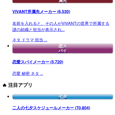
属先
VIVANT所属先メーカー
(6,530)
名前を入れると、その人がVIVANTの世界で所属する
謎の組織と担当が表示され...
ネタ
ドラマ
担当
...
恋ス
パイ
恋愛スパイメーカー
(5,720)
恋愛
秘密
ネタ
...
🔥 注目アプリ
七夕
二人の七夕スケジュールメーカー
(70,804)