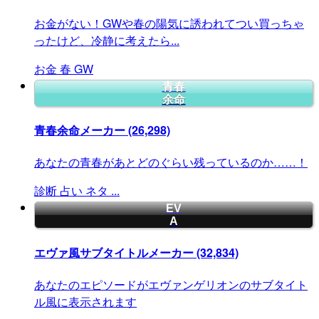
お金がない！GWや春の陽気に誘われてつい買っちゃ
ったけど、冷静に考えたら...
お金
春
GW
青春
余命
青春余命メーカー
(26,298)
あなたの青春があとどのぐらい残っているのか……！
診断
占い
ネタ
...
EV
A
エヴァ風サブタイトルメーカー
(32,834)
あなたのエピソードがエヴァンゲリオンのサブタイト
ル風に表示されます