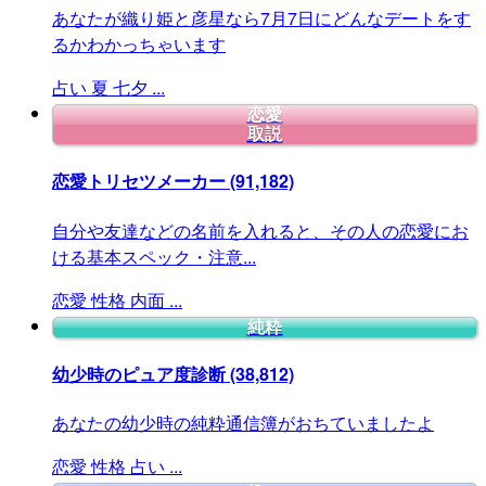
あなたが織り姫と彦星なら7月7日にどんなデートをす
るかわかっちゃいます
占い
夏
七夕
...
恋愛
取説
恋愛トリセツメーカー
(91,182)
自分や友達などの名前を入れると、その人の恋愛にお
ける基本スペック・注意...
恋愛
性格
内面
...
純粋
幼少時のピュア度診断
(38,812)
あなたの幼少時の純粋通信簿がおちていましたよ
恋愛
性格
占い
...