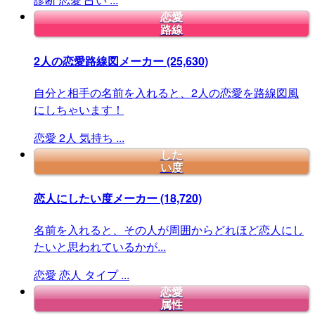
恋愛
路線
2人の恋愛路線図メーカー
(25,630)
自分と相手の名前を入れると、2人の恋愛を路線図風
にしちゃいます！
恋愛
2人
気持ち
...
した
い度
恋人にしたい度メーカー
(18,720)
名前を入れると、その人が周囲からどれほど恋人にし
たいと思われているかが...
恋愛
恋人
タイプ
...
恋愛
属性