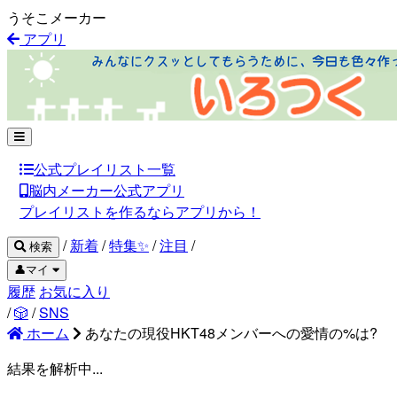
うそこメーカー
アプリ
公式プレイリスト一覧
脳内メーカー公式アプリ
プレイリストを作るならアプリから！
/
新着
/
特集✨
/
注目
/
検索
👤マイ
履歴
お気に入り
/
🎲
/
SNS
ホーム
あなたの現役HKT48メンバーへの愛情の%は?
結果を解析中...