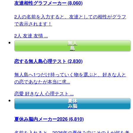
友達相性グラフメーカー
(8,060)
2人の名前を入力すると、友達としての相性がグラフ
で表示されます！
2人
友達
友情
...
無人
島
恋する無人島心理テスト
(2,830)
無人島へ1つだけ持っていく物を選ぶと、好きな人と
の恋であなたが本当に求...
恋愛
好きな人
心理テスト
...
夏休
み脳
夏休み脳内メーカー2026
(6,810)
名前を入れると、2026年の夏休み中にその人が何を考