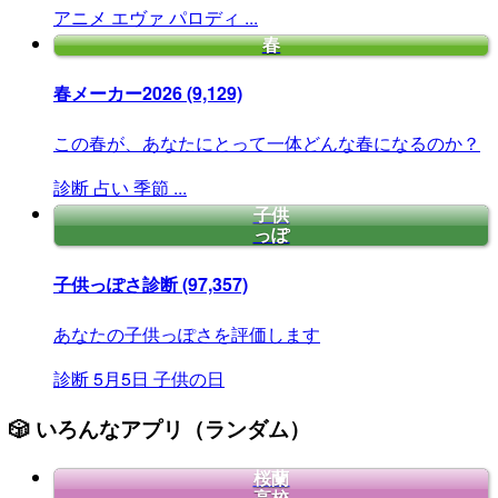
アニメ
エヴァ
パロディ
...
春
春メーカー2026
(9,129)
この春が、あなたにとって一体どんな春になるのか？
診断
占い
季節
...
子供
っぽ
子供っぽさ診断
(97,357)
あなたの子供っぽさを評価します
診断
5月5日
子供の日
🎲 いろんなアプリ（ランダム）
桜蘭