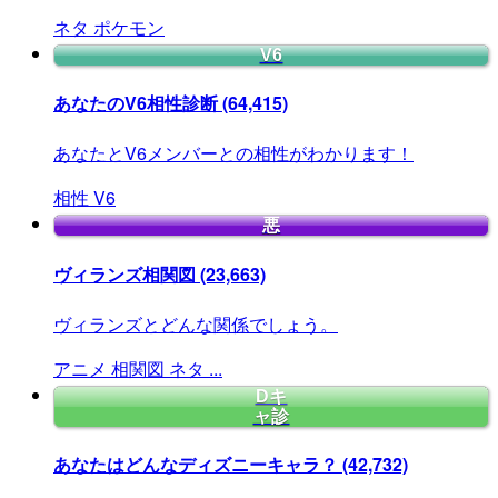
ネタ
ポケモン
V6
あなたのV6相性診断
(64,415)
あなたとV6メンバーとの相性がわかります！
相性
V6
悪
ヴィランズ相関図
(23,663)
ヴィランズとどんな関係でしょう。
アニメ
相関図
ネタ
...
Dキ
ャ診
あなたはどんなディズニーキャラ？
(42,732)