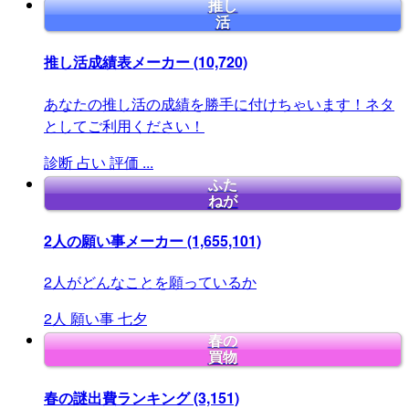
推し
活
推し活成績表メーカー
(10,720)
あなたの推し活の成績を勝手に付けちゃいます！ネタ
としてご利用ください！
診断
占い
評価
...
ふた
ねが
2人の願い事メーカー
(1,655,101)
2人がどんなことを願っているか
2人
願い事
七夕
春の
買物
春の謎出費ランキング
(3,151)