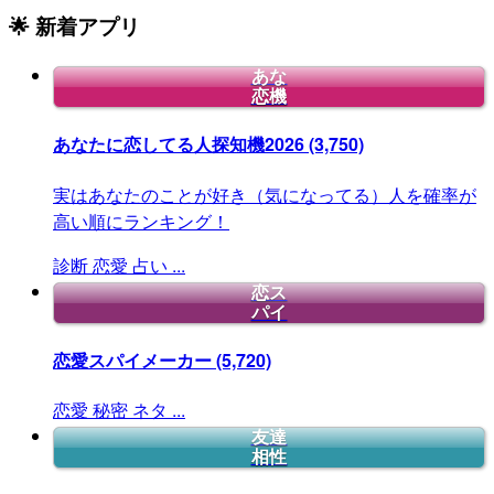
🌟 新着アプリ
あな
恋機
あなたに恋してる人探知機2026
(3,750)
実はあなたのことが好き（気になってる）人を確率が
高い順にランキング！
診断
恋愛
占い
...
恋ス
パイ
恋愛スパイメーカー
(5,720)
恋愛
秘密
ネタ
...
友達
相性