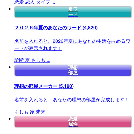
恋愛
恋人
タイプ
...
夏ワ
ード
２０２６年夏のあなたのワード
(4,820)
名前を入れると、2026年夏にあなたの生活を占めるワ
ードが表示されます！
診断
夏
もしも
...
理想
部屋
理想の部屋メーカー
(5,190)
名前を入れると、あなたの理想の部屋が完成します！
もしも
家
未来
...
恋愛
属性