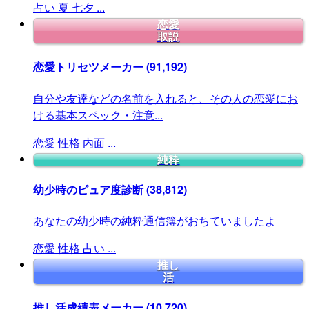
占い
夏
七夕
...
恋愛
取説
恋愛トリセツメーカー
(91,192)
自分や友達などの名前を入れると、その人の恋愛にお
ける基本スペック・注意...
恋愛
性格
内面
...
純粋
幼少時のピュア度診断
(38,812)
あなたの幼少時の純粋通信簿がおちていましたよ
恋愛
性格
占い
...
推し
活
推し活成績表メーカー
(10,720)