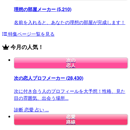
理想の部屋メーカー
(5,210)
名前を入れると、あなたの理想の部屋が完成します！
特集ページ一覧を見る
今月の人気！
次の
恋人
次の恋人プロフメーカー
(28,430)
次に付き合う人のプロフィールを大予想！性格、見た
目の雰囲気、出会う場所...
診断
恋愛
占い
...
恋愛
路線