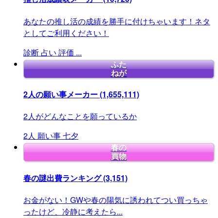
あなたの推し活の成績を勝手に付けちゃいます！ネタ
としてご利用ください！
診断
占い
評価
...
ふた
ねが
2人の願い事メーカー
(1,655,111)
2人がどんなことを願っているか
2人
願い事
七夕
春の
買物
春の謎出費ランキング
(3,151)
お金がない！GWや春の陽気に誘われてつい買っちゃ
ったけど、冷静に考えたら...