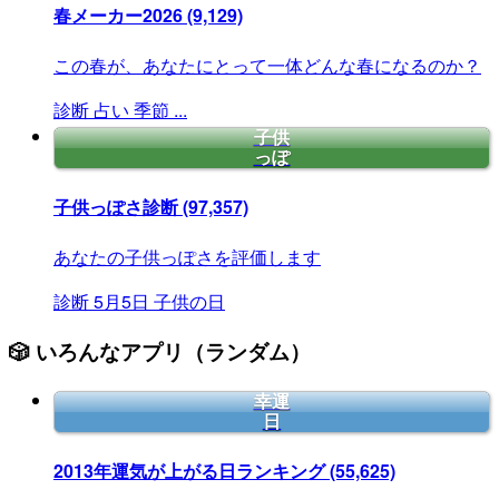
春メーカー2026
(9,129)
この春が、あなたにとって一体どんな春になるのか？
診断
占い
季節
...
子供
っぽ
子供っぽさ診断
(97,357)
あなたの子供っぽさを評価します
診断
5月5日
子供の日
🎲 いろんなアプリ（ランダム）
幸運
日
2013年運気が上がる日ランキング
(55,625)