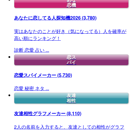
恋機
あなたに恋してる人探知機2026
(3,780)
実はあなたのことが好き（気になってる）人を確率が
高い順にランキング！
診断
恋愛
占い
...
恋ス
パイ
恋愛スパイメーカー
(5,730)
恋愛
秘密
ネタ
...
友達
相性
友達相性グラフメーカー
(8,110)
2人の名前を入力すると、友達としての相性がグラフ