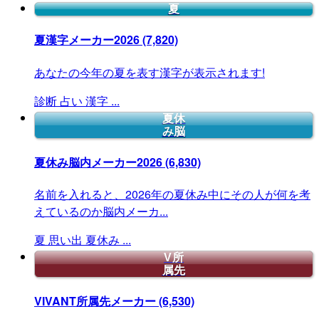
夏
夏漢字メーカー2026
(7,820)
あなたの今年の夏を表す漢字が表示されます!
診断
占い
漢字
...
夏休
み脳
夏休み脳内メーカー2026
(6,830)
名前を入れると、2026年の夏休み中にその人が何を考
えているのか脳内メーカ...
夏
思い出
夏休み
...
V所
属先
VIVANT所属先メーカー
(6,530)