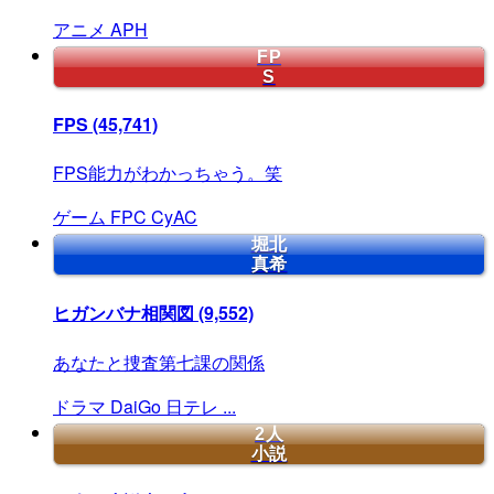
アニメ
APH
FP
S
FPS
(45,741)
FPS能力がわかっちゃう。笑
ゲーム
FPC
CyAC
堀北
真希
ヒガンバナ相関図
(9,552)
あなたと捜査第七課の関係
ドラマ
DaiGo
日テレ
...
2人
小説