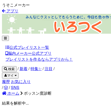
うそこメーカー
アプリ
公式プレイリスト一覧
脳内メーカー公式アプリ
プレイリストを作るならアプリから！
/
新着
/
特集✨
/
注目
/
検索
👤マイ
履歴
お気に入り
/
🎲
/
SNS
ホーム
ボッスン度診断
結果を解析中...