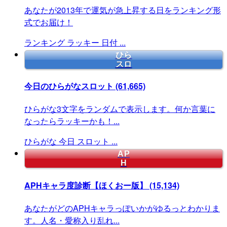
あなたが2013年で運気が急上昇する日をランキング形
式でお届け！
ランキング
ラッキー
日付
...
ひら
スロ
今日のひらがなスロット
(61,665)
ひらがな3文字をランダムで表示します。何か言葉に
なったらラッキーかも！...
ひらがな
今日
スロット
...
AP
H
APHキャラ度診断【ほくおー版】
(15,134)
あなたがどのAPHキャラっぽいかがゆるっとわかりま
す。人名・愛称入り乱れ...