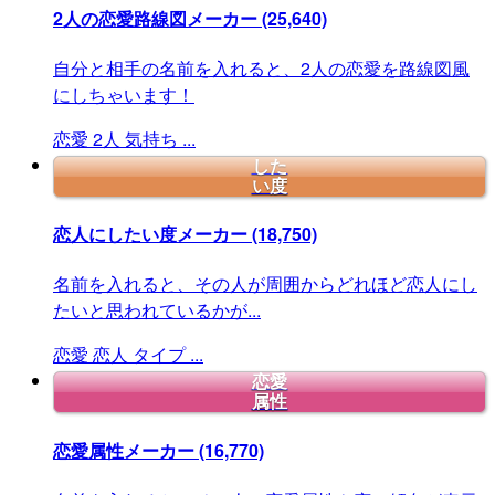
2人の恋愛路線図メーカー
(25,640)
自分と相手の名前を入れると、2人の恋愛を路線図風
にしちゃいます！
恋愛
2人
気持ち
...
した
い度
恋人にしたい度メーカー
(18,750)
名前を入れると、その人が周囲からどれほど恋人にし
たいと思われているかが...
恋愛
恋人
タイプ
...
恋愛
属性
恋愛属性メーカー
(16,770)