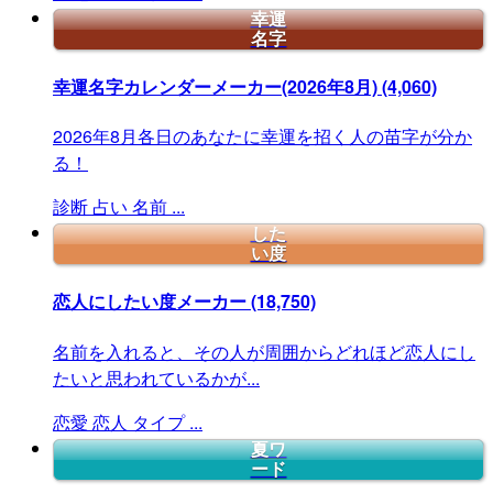
幸運
名字
幸運名字カレンダーメーカー(2026年8月)
(4,060)
2026年8月各日のあなたに幸運を招く人の苗字が分か
る！
診断
占い
名前
...
した
い度
恋人にしたい度メーカー
(18,750)
名前を入れると、その人が周囲からどれほど恋人にし
たいと思われているかが...
恋愛
恋人
タイプ
...
夏ワ
ード