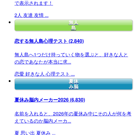
で表示されます！
2人
友達
友情
...
無人
島
恋する無人島心理テスト
(2,840)
無人島へ1つだけ持っていく物を選ぶと、好きな人と
の恋であなたが本当に求...
恋愛
好きな人
心理テスト
...
夏休
み脳
夏休み脳内メーカー2026
(6,830)
名前を入れると、2026年の夏休み中にその人が何を考
えているのか脳内メーカ...
夏
思い出
夏休み
...