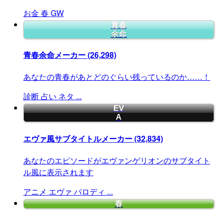
お金
春
GW
青春
余命
青春余命メーカー
(26,298)
あなたの青春があとどのぐらい残っているのか……！
診断
占い
ネタ
...
EV
A
エヴァ風サブタイトルメーカー
(32,834)
あなたのエピソードがエヴァンゲリオンのサブタイト
ル風に表示されます
アニメ
エヴァ
パロディ
...
春