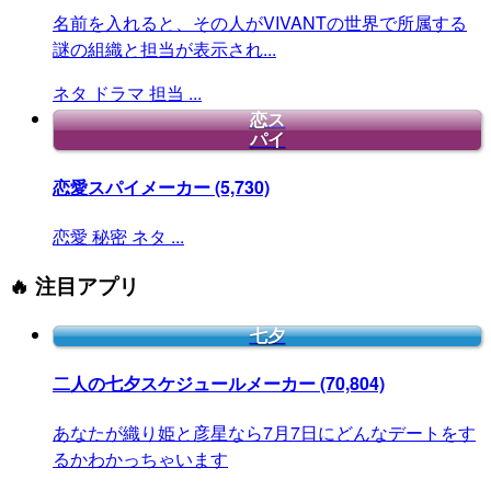
名前を入れると、その人がVIVANTの世界で所属する
謎の組織と担当が表示され...
ネタ
ドラマ
担当
...
恋ス
パイ
恋愛スパイメーカー
(5,730)
恋愛
秘密
ネタ
...
🔥 注目アプリ
七夕
二人の七夕スケジュールメーカー
(70,804)
あなたが織り姫と彦星なら7月7日にどんなデートをす
るかわかっちゃいます