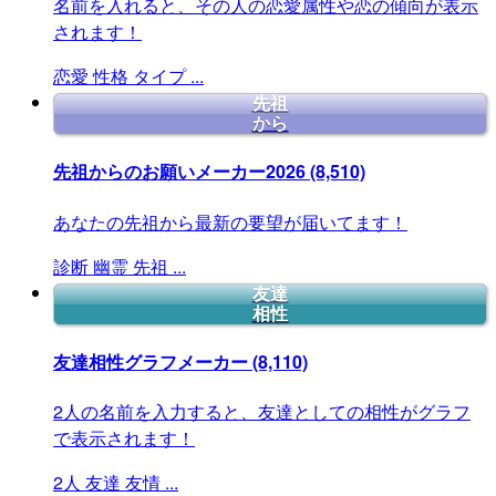
名前を入れると、その人の恋愛属性や恋の傾向が表示
されます！
恋愛
性格
タイプ
...
先祖
から
先祖からのお願いメーカー2026
(8,510)
あなたの先祖から最新の要望が届いてます！
診断
幽霊
先祖
...
友達
相性
友達相性グラフメーカー
(8,110)
2人の名前を入力すると、友達としての相性がグラフ
で表示されます！
2人
友達
友情
...