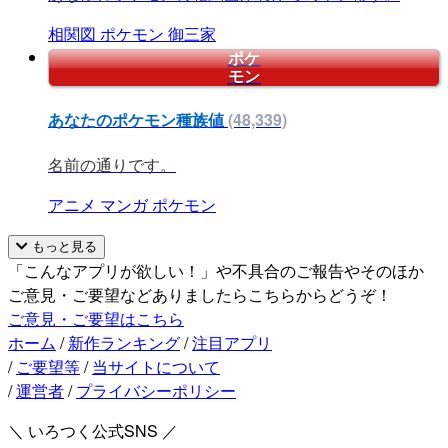
相関図
ポケモン
御三家
ポケ
モン
あなたのポケモン種族値
(48,339)
名前の通りです。
アニメ
マンガ
ポケモン
もっと見る
「こんなアプリが欲しい！」や不具合のご報告やそのほか
ご意見・ご要望などありましたらこちらからどうぞ！
ご意見・ご要望はこちら
ホーム
/
新作ランキング
/
注目アプリ
/
ご要望等
/
当サイトについて
/
運営者
/
プライバシーポリシー
＼ いろつく公式SNS ／