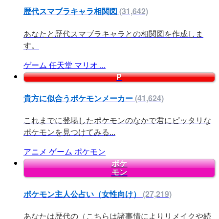
歴代スマブラキャラ相関図
(31,642)
あなたと歴代スマブラキャラとの相関図を作成しま
す。
ゲーム
任天堂
マリオ
...
P
貴方に似合うポケモンメーカー
(41,624)
これまでに登場したポケモンのなかで君にピッタリな
ポケモンを見つけてみる...
アニメ
ゲーム
ポケモン
ポケ
モン
ポケモン主人公占い（女性向け）
(27,219)
あなたは歴代の（こちらは諸事情によりリメイクや続