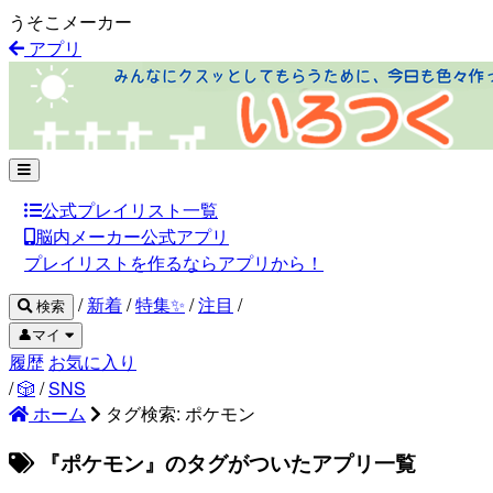
うそこメーカー
アプリ
公式プレイリスト一覧
脳内メーカー公式アプリ
プレイリストを作るならアプリから！
/
新着
/
特集✨
/
注目
/
検索
👤マイ
履歴
お気に入り
/
🎲
/
SNS
ホーム
タグ検索: ポケモン
『ポケモン』のタグがついたアプリ一覧