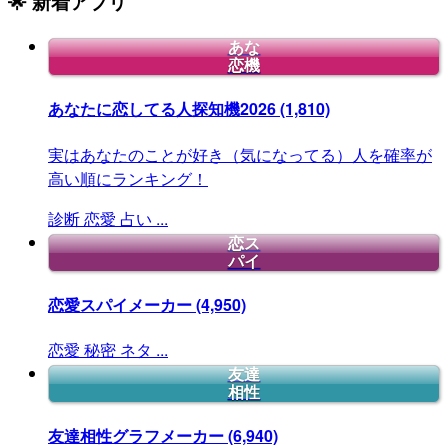
🌟 新着アプリ
あな
恋機
あなたに恋してる人探知機2026
(1,810)
実はあなたのことが好き（気になってる）人を確率が
高い順にランキング！
診断
恋愛
占い
...
恋ス
パイ
恋愛スパイメーカー
(4,950)
恋愛
秘密
ネタ
...
友達
相性
友達相性グラフメーカー
(6,940)