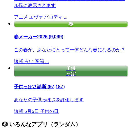
ル風に表示されます
アニメ
エヴァ
パロディ
...
春
春メーカー2026
(9,099)
この春が、あなたにとって一体どんな春になるのか？
診断
占い
季節
...
子供
っぽ
子供っぽさ診断
(97,187)
あなたの子供っぽさを評価します
診断
5月5日
子供の日
🎲 いろんなアプリ（ランダム）