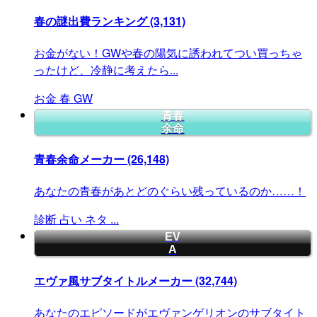
春の謎出費ランキング
(3,131)
お金がない！GWや春の陽気に誘われてつい買っちゃ
ったけど、冷静に考えたら...
お金
春
GW
青春
余命
青春余命メーカー
(26,148)
あなたの青春があとどのぐらい残っているのか……！
診断
占い
ネタ
...
EV
A
エヴァ風サブタイトルメーカー
(32,744)
あなたのエピソードがエヴァンゲリオンのサブタイト