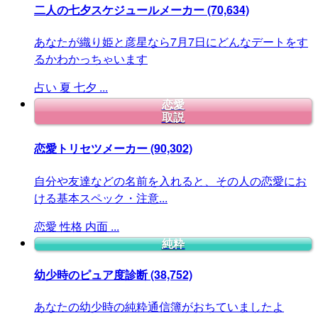
二人の七夕スケジュールメーカー
(70,634)
あなたが織り姫と彦星なら7月7日にどんなデートをす
るかわかっちゃいます
占い
夏
七夕
...
恋愛
取説
恋愛トリセツメーカー
(90,302)
自分や友達などの名前を入れると、その人の恋愛にお
ける基本スペック・注意...
恋愛
性格
内面
...
純粋
幼少時のピュア度診断
(38,752)
あなたの幼少時の純粋通信簿がおちていましたよ