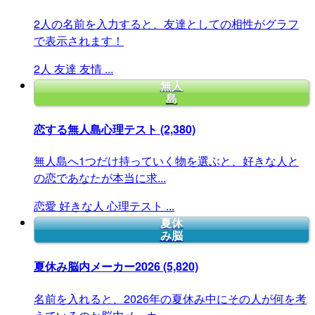
2人の名前を入力すると、友達としての相性がグラフ
で表示されます！
2人
友達
友情
...
無人
島
恋する無人島心理テスト
(2,380)
無人島へ1つだけ持っていく物を選ぶと、好きな人と
の恋であなたが本当に求...
恋愛
好きな人
心理テスト
...
夏休
み脳
夏休み脳内メーカー2026
(5,820)
名前を入れると、2026年の夏休み中にその人が何を考