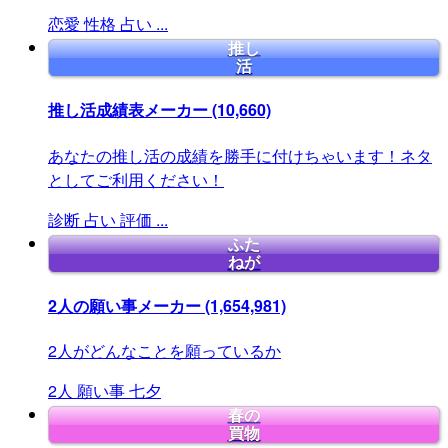
恋愛
性格
占い
...
推し
活
推し活成績表メーカー
(10,660)
あなたの推し活の成績を勝手に付けちゃいます！ネタ
としてご利用ください！
診断
占い
評価
...
ふた
ねが
2人の願い事メーカー
(1,654,981)
2人がどんなことを願っているか
2人
願い事
七夕
春の
買物