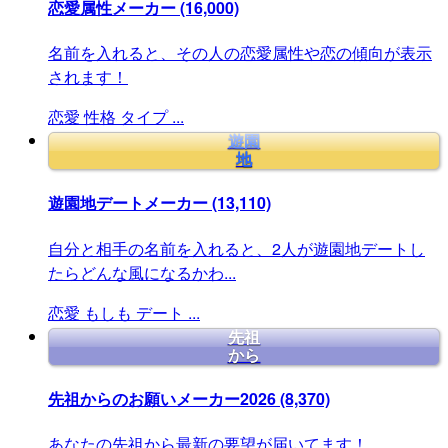
恋愛属性メーカー
(16,000)
名前を入れると、その人の恋愛属性や恋の傾向が表示
されます！
恋愛
性格
タイプ
...
遊園
地
遊園地デートメーカー
(13,110)
自分と相手の名前を入れると、2人が遊園地デートし
たらどんな風になるかわ...
恋愛
もしも
デート
...
先祖
から
先祖からのお願いメーカー2026
(8,370)
あなたの先祖から最新の要望が届いてます！