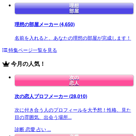
理想
部屋
理想の部屋メーカー
(4,650)
名前を入れると、あなたの理想の部屋が完成します！
特集ページ一覧を見る
今月の人気！
次の
恋人
次の恋人プロフメーカー
(28,010)
次に付き合う人のプロフィールを大予想！性格、見た
目の雰囲気、出会う場所...
診断
恋愛
占い
...