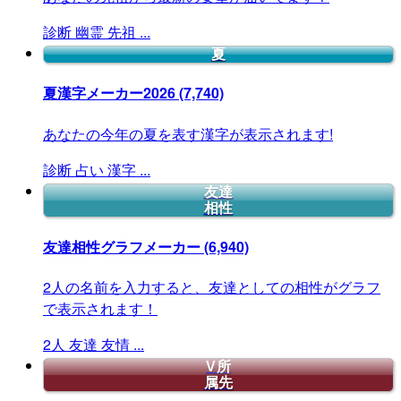
診断
幽霊
先祖
...
夏
夏漢字メーカー2026
(7,740)
あなたの今年の夏を表す漢字が表示されます!
診断
占い
漢字
...
友達
相性
友達相性グラフメーカー
(6,940)
2人の名前を入力すると、友達としての相性がグラフ
で表示されます！
2人
友達
友情
...
V所
属先