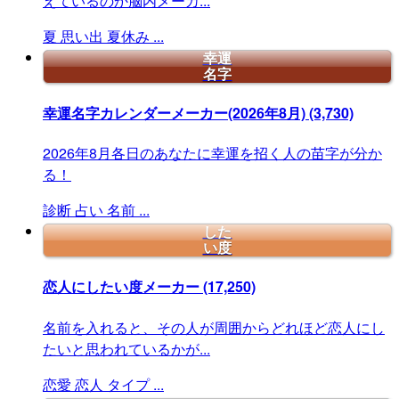
えているのか脳内メーカ...
夏
思い出
夏休み
...
幸運
名字
幸運名字カレンダーメーカー(2026年8月)
(3,730)
2026年8月各日のあなたに幸運を招く人の苗字が分か
る！
診断
占い
名前
...
した
い度
恋人にしたい度メーカー
(17,250)
名前を入れると、その人が周囲からどれほど恋人にし
たいと思われているかが...
恋愛
恋人
タイプ
...