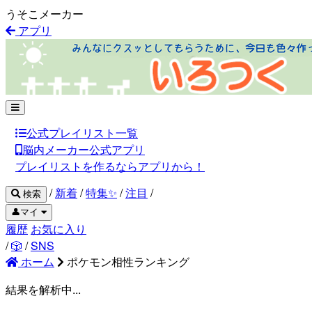
うそこメーカー
アプリ
公式プレイリスト一覧
脳内メーカー公式アプリ
プレイリストを作るならアプリから！
/
新着
/
特集✨
/
注目
/
検索
👤マイ
履歴
お気に入り
/
🎲
/
SNS
ホーム
ポケモン相性ランキング
結果を解析中...