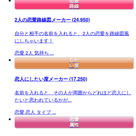
恋愛
路線
2人の恋愛路線図メーカー
(24,950)
自分と相手の名前を入れると、2人の恋愛を路線図風
にしちゃいます！
恋愛
2人
気持ち
...
した
い度
恋人にしたい度メーカー
(17,250)
名前を入れると、その人が周囲からどれほど恋人にし
たいと思われているかが...
恋愛
恋人
タイプ
...
恋愛
属性