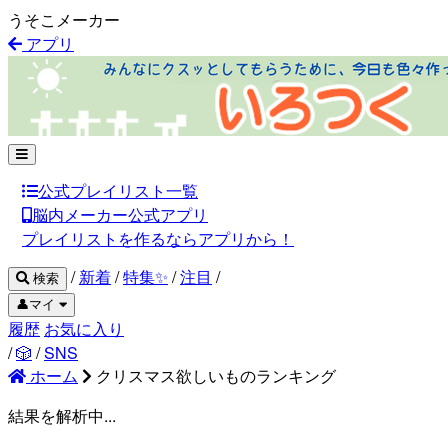
うそこメーカー
アプリ
公式プレイリスト一覧
脳内メーカー公式アプリ
プレイリストを作るならアプリから！
/
新着
/
特集✨
/
注目
/
検索
👤マイ
履歴
お気に入り
/
🎲
/
SNS
ホーム
クリスマス欲しいものランキング
結果を解析中...