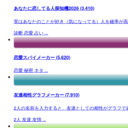
あなたに恋してる人探知機2026
(3,410)
実はあなたのことが好き（気になってる）人を確率が高
診断
恋愛
占い
...
恋愛スパイメーカー
(5,620)
恋愛
秘密
ネタ
...
友達相性グラフメーカー
(7,910)
2人の名前を入力すると、友達としての相性がグラフで
2人
友達
友情
...