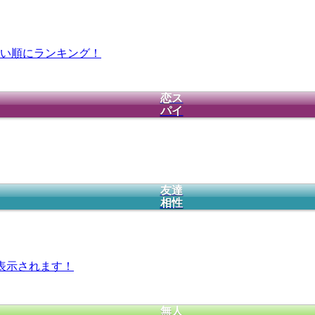
い順にランキング！
恋ス
パイ
友達
相性
表示されます！
無人