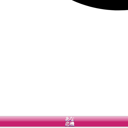
あな
恋機